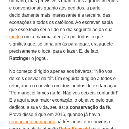
humano, mas previsíveis quanto aos agradecimentos
e convencionais quanto aos pedidos, a parte
decididamente mais interessante é a terceira: das
exortações a todos os católicos. Ao escrever, sabia
que esse texto seria lido no dia seguinte ao da sua
morte
com a máxima atenção por todos, o que
significa que, se tinha um ás para jogar, era aquele
precisamente o local para o fazer. E, de fato,
Ratzinger
o jogou.
No começo dirigido apenas aos bávaros: “Não vos
deixeis desviar da fé”. Em seguida dirigido a todos e
reforçando o convite com dois pontos de exclamação:
“Permanecei firmes na
fé
! Não vos deixeis confundir!"
Eis aqui a sua maior exortação, o objetivo pelo qual
dedicou a sua vida, seu ás: a
conservação da fé
.
Prova disso é que em 2016, quando já havia
renunciado ao papado
há três anos, em conversa
com o jornalista alemão
Peter Seewald
para aquela