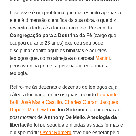
E se esse é um problema que diz respeito apenas a
ele e à dimensão científica da sua obra, o que diz
respeito a todos é a forma como ele, Prefeito da
Congregação para a Doutrina da Fé
(cargo que
ocupou durante 23 anos) exerceu seu poder
disciplinar contra aqueles biblistas e aqueles
teólogos que, como almejava o cardeal
Martini
,
pensavam na primeira pessoa ao reelaborar a
teologia.
Refiro-me às dezenas e dezenas de teólogos cuja
cátedra foi tirada, entre os quais recordo
Leonardo
Boff
,
José Maria Castillo
,
Charles Curran
,
Jacques
Dupuis
,
Matthew Fox
,
Ion Sobrino
e a condenação
post mortem
de
Anthony De Mello
. A
teologia da
libertação
foi perseguida em todas as suas formas e
o bispo mártir
Oscar Romero
teve que esperar pelo