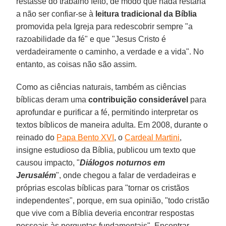
restasse do trabalho feito, de modo que nada restaria
a não ser confiar-se à
leitura tradicional da Bíblia
promovida pela Igreja para redescobrir sempre "a
razoabilidade da fé" e que "Jesus Cristo é
verdadeiramente o caminho, a verdade e a vida". No
entanto, as coisas não são assim.
Como as ciências naturais, também as ciências
bíblicas deram uma
contribuição considerável
para
aprofundar e purificar a fé, permitindo interpretar os
textos bíblicos de maneira adulta. Em 2008, durante o
reinado do
Papa Bento XVI
, o
Cardeal Martini
,
insigne estudioso da Bíblia, publicou um texto que
causou impacto, "
Diálogos noturnos em
Jerusalém
", onde chegou a falar de verdadeiras e
próprias escolas bíblicas para "tornar os cristãos
independentes", porque, em sua opinião, "todo cristão
que vive com a Bíblia deveria encontrar respostas
pessoais às perguntas fundamentais". Encontrar