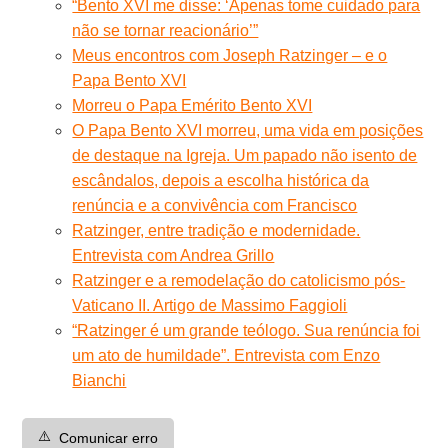
“Bento XVI me disse: ‘Apenas tome cuidado para
não se tornar reacionário’”
Meus encontros com Joseph Ratzinger – e o
Papa Bento XVI
Morreu o Papa Emérito Bento XVI
O Papa Bento XVI morreu, uma vida em posições
de destaque na Igreja. Um papado não isento de
escândalos, depois a escolha histórica da
renúncia e a convivência com Francisco
Ratzinger, entre tradição e modernidade.
Entrevista com Andrea Grillo
Ratzinger e a remodelação do catolicismo pós-
Vaticano II. Artigo de Massimo Faggioli
“Ratzinger é um grande teólogo. Sua renúncia foi
um ato de humildade”. Entrevista com Enzo
Bianchi
⚠️
Comunicar erro