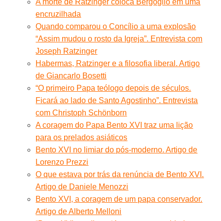
A morte de Ratzinger coloca Bergoglio em uma
encruzilhada
Quando comparou o Concílio a uma explosão
“Assim mudou o rosto da Igreja”. Entrevista com
Joseph Ratzinger
Habermas, Ratzinger e a filosofia liberal. Artigo
de Giancarlo Bosetti
“O primeiro Papa teólogo depois de séculos.
Ficará ao lado de Santo Agostinho”. Entrevista
com Christoph Schönborn
A coragem do Papa Bento XVI traz uma lição
para os prelados asiáticos
Bento XVI no limiar do pós-moderno. Artigo de
Lorenzo Prezzi
O que estava por trás da renúncia de Bento XVI.
Artigo de Daniele Menozzi
Bento XVI, a coragem de um papa conservador.
Artigo de Alberto Melloni