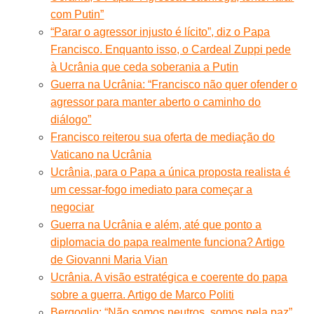
com Putin”
“Parar o agressor injusto é lícito”, diz o Papa
Francisco. Enquanto isso, o Cardeal Zuppi pede
à Ucrânia que ceda soberania a Putin
Guerra na Ucrânia: “Francisco não quer ofender o
agressor para manter aberto o caminho do
diálogo”
Francisco reiterou sua oferta de mediação do
Vaticano na Ucrânia
Ucrânia, para o Papa a única proposta realista é
um cessar-fogo imediato para começar a
negociar
Guerra na Ucrânia e além, até que ponto a
diplomacia do papa realmente funciona? Artigo
de Giovanni Maria Vian
Ucrânia. A visão estratégica e coerente do papa
sobre a guerra. Artigo de Marco Politi
Bergoglio: “Não somos neutros, somos pela paz”.