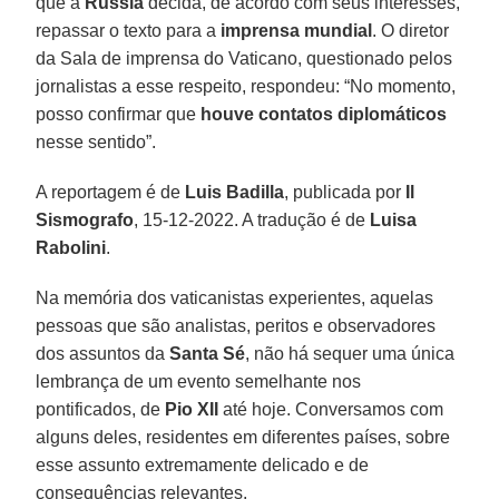
que a
Rússia
decida, de acordo com seus interesses,
repassar o texto para a
imprensa mundial
. O diretor
da Sala de imprensa do Vaticano, questionado pelos
jornalistas a esse respeito, respondeu: “No momento,
posso confirmar que
houve contatos diplomáticos
nesse sentido”.
A reportagem é de
Luis Badilla
, publicada por
Il
Sismografo
, 15-12-2022. A tradução é de
Luisa
Rabolini
.
Na memória dos vaticanistas experientes, aquelas
pessoas que são analistas, peritos e observadores
dos assuntos da
Santa Sé
, não há sequer uma única
lembrança de um evento semelhante nos
pontificados, de
Pio XII
até hoje. Conversamos com
alguns deles, residentes em diferentes países, sobre
esse assunto extremamente delicado e de
consequências relevantes.