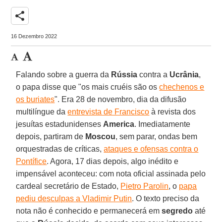
share
16 Dezembro 2022
Falando sobre a guerra da
Rússia
contra a
Ucrânia
,
o papa disse que "os mais cruéis são os
chechenos e
os buriates
". Era 28 de novembro, dia da difusão
multilíngue da
entrevista de Francisco
à revista dos
jesuítas estadunidenses
America
. Imediatamente
depois, partiram de
Moscou
, sem parar, ondas bem
orquestradas de críticas,
ataques e ofensas contra o
Pontífice
. Agora, 17 dias depois, algo inédito e
impensável aconteceu: com nota oficial assinada pelo
cardeal secretário de Estado,
Pietro Parolin
, o
papa
pediu desculpas a Vladimir Putin
. O texto preciso da
nota não é conhecido e permanecerá em
segredo
até