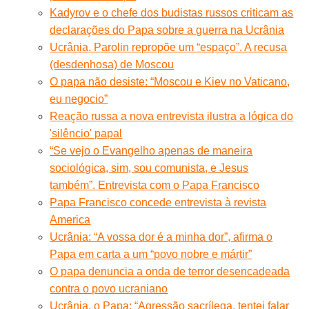
Kadyrov e o chefe dos budistas russos criticam as
declarações do Papa sobre a guerra na Ucrânia
Ucrânia. Parolin repropõe um “espaço”. A recusa
(desdenhosa) de Moscou
O papa não desiste: “Moscou e Kiev no Vaticano,
eu negocio”
Reação russa a nova entrevista ilustra a lógica do
'silêncio' papal
“Se vejo o Evangelho apenas de maneira
sociológica, sim, sou comunista, e Jesus
também”. Entrevista com o Papa Francisco
Papa Francisco concede entrevista à revista
America
Ucrânia: “A vossa dor é a minha dor”, afirma o
Papa em carta a um “povo nobre e mártir”
O papa denuncia a onda de terror desencadeada
contra o povo ucraniano
Ucrânia, o Papa: “Agressão sacrílega, tentei falar