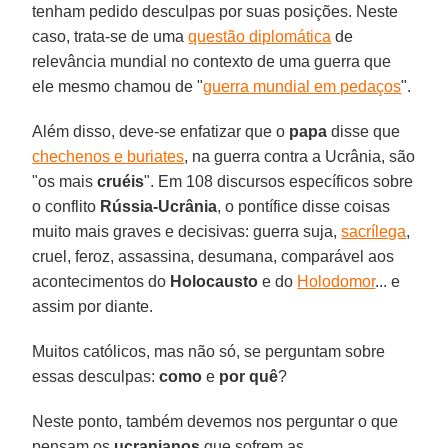
tenham pedido desculpas por suas posições. Neste
caso, trata-se de uma
questão diplomática
de
relevância mundial no contexto de uma guerra que
ele mesmo chamou de "
guerra mundial em pedaços
".
Além disso, deve-se enfatizar que o
papa
disse que
chechenos e buriates
, na guerra contra a Ucrânia, são
"os mais
cruéis
". Em 108 discursos específicos sobre
o conflito
Rússia-Ucrânia
, o pontífice disse coisas
muito mais graves e decisivas: guerra suja,
sacrílega
,
cruel, feroz, assassina, desumana, comparável aos
acontecimentos do
Holocausto
e do
Holodomor
... e
assim por diante.
Muitos católicos, mas não só, se perguntam sobre
essas desculpas:
como
e
por quê
?
Neste ponto, também devemos nos perguntar o que
pensam os
ucranianos
que sofrem as