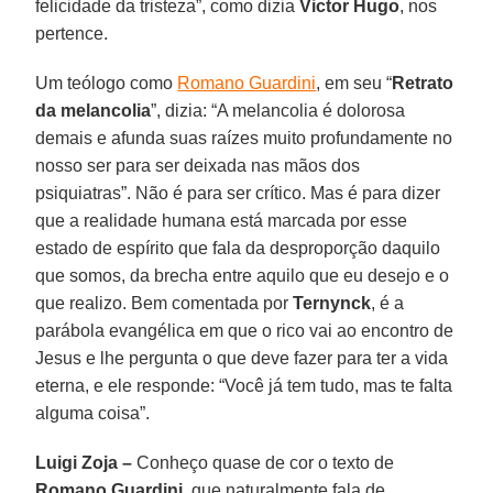
felicidade da tristeza”, como dizia
Victor Hugo
, nos
pertence.
Um teólogo como
Romano Guardini
, em seu “
Retrato
da melancolia
”, dizia: “A melancolia é dolorosa
demais e afunda suas raízes muito profundamente no
nosso ser para ser deixada nas mãos dos
psiquiatras”. Não é para ser crítico. Mas é para dizer
que a realidade humana está marcada por esse
estado de espírito que fala da desproporção daquilo
que somos, da brecha entre aquilo que eu desejo e o
que realizo. Bem comentada por
Ternynck
, é a
parábola evangélica em que o rico vai ao encontro de
Jesus e lhe pergunta o que deve fazer para ter a vida
eterna, e ele responde: “Você já tem tudo, mas te falta
alguma coisa”.
Luigi Zoja –
Conheço quase de cor o texto de
Romano Guardini
, que naturalmente fala de