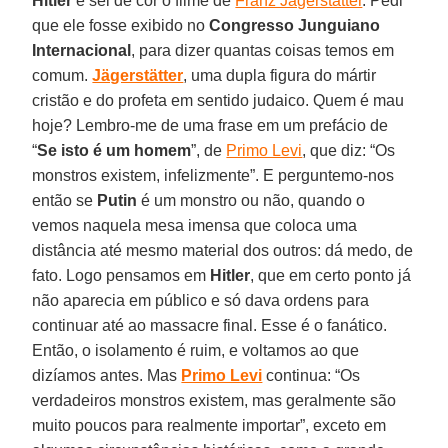
Hitler
e sei de cor o filme de
Franz Jägerstätter
. Pedi
que ele fosse exibido no
Congresso Junguiano
Internacional
, para dizer quantas coisas temos em
comum.
Jägerstätter
, uma dupla figura do mártir
cristão e do profeta em sentido judaico. Quem é mau
hoje? Lembro-me de uma frase em um prefácio de
“
Se isto é um homem
”, de
Primo Levi
, que diz: “Os
monstros existem, infelizmente”. E perguntemo-nos
então se
Putin
é um monstro ou não, quando o
vemos naquela mesa imensa que coloca uma
distância até mesmo material dos outros: dá medo, de
fato. Logo pensamos em
Hitler
, que em certo ponto já
não aparecia em público e só dava ordens para
continuar até ao massacre final. Esse é o fanático.
Então, o isolamento é ruim, e voltamos ao que
dizíamos antes. Mas
Primo Levi
continua: “Os
verdadeiros monstros existem, mas geralmente são
muito poucos para realmente importar”, exceto em