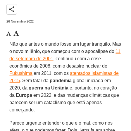
share
26 Novembro 2022
Não que antes o mundo fosse um lugar tranquilo. Mas
o novo milênio, que começou com o apocalipse do
11
de setembro de 2001
, continuou com a crise
econômica de 2008, com o desastre nuclear de
Fukushima
em 2011, com os
atentados islamistas de
2015
. Sem falar da
pandemia
global iniciada em
2020, da
guerra na Ucrânia
e, portanto, no coração
da
Europa
em 2022, e das mudanças climáticas que
parecem ser um cataclismo que está apenas
começando.
Parece urgente entender o que é o mal, como nos
afeta, o que podemos fazer. Dois livros falam sobre