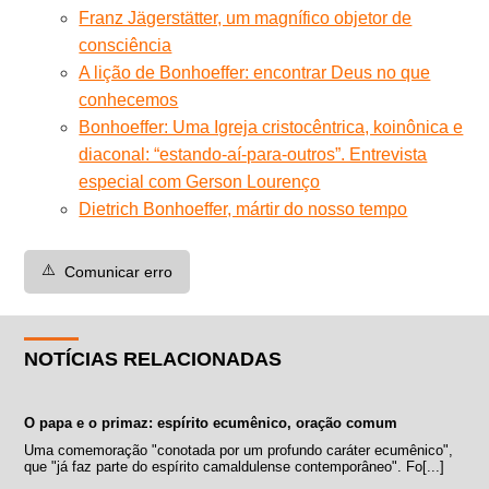
Franz Jägerstätter, um magnífico objetor de
consciência
A lição de Bonhoeffer: encontrar Deus no que
conhecemos
Bonhoeffer: Uma Igreja cristocêntrica, koinônica e
diaconal: “estando-aí-para-outros”. Entrevista
especial com Gerson Lourenço
Dietrich Bonhoeffer, mártir do nosso tempo
⚠️
Comunicar erro
NOTÍCIAS RELACIONADAS
O papa e o primaz: espírito ecumênico, oração comum
Uma comemoração "conotada por um profundo caráter ecumênico",
que "já faz parte do espírito camaldulense contemporâneo". Fo[...]