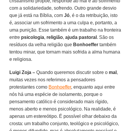
cristianismo propõe, responde ao mal e ao sofrimento
com a solidariedade, sofrendo. Outro grande desvio
que já está na Bíblia, com
Jó
, é o da retribuição, isto
é, associar um sofrimento a uma culpa e, portanto, a
uma punição. Esse também é um trabalho na fronteira
entre
psicologia
,
religião
,
ajuda pastoral
. São os
resíduos da velha religião que
Bonhoeffer
também
tentou minar, que tornam mais sofrida a alma humana
e religiosa.
Luigi Zoja –
Quando queremos discutir sobre o
mal
,
muitas vezes nos referimos a pensadores
protestantes como
Bonhoeffer
, enquanto aqui entre
nós há uma espécie de isolamento, porque o
pensamento católico é considerado mais rígido,
menos aberto e menos psicológico. Na realidade, é
apenas um estereótipo. É possível olhar debaixo da
crosta: um trabalho conjunto, teológico e psicológico,
é menos difundido, mas é absolutamente possível e