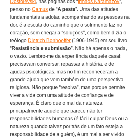
Dostoiévski
, nas páginas dos “
Irmãos Karamazov
”,
penso no
Camus
de “
A peste
”. Uma das atitudes
fundamentais a adotar, acompanhando as pessoas na
dor, é a escuta do caminho que o sofrimento faz no
coração, sem chegar a “soluções”, como bem dizia o
teólogo
Dietrich Bonhoeffer
(1906-1945) em seu livro
“
Resistência e submissão
”. Não há apenas o nada,
o vazio. Lembro-me da experiência daquele casal:
precisavam conversar, repassar a história, e de
ajudas psicológicas, mas no fim reconheceram a
grande ajuda que vem também de uma perspectiva
religiosa. Não porque “resolva”, mas porque permite
viver a vida com uma atitude de confiança e de
esperança. É claro que o mal da natureza,
principalmente aquele que parece não ter
responsabilidades humanas (é fácil culpar Deus ou a
natureza quando talvez por trás de um fato esteja a
responsabilidade de alguém), é um mal a ser vivido