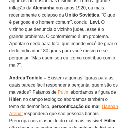
algumas circunstâncias históricas, como a grande
inflação da
Alemanha
nos anos 1920, ou mais
recentemente o colapso da
União Soviética
. “O que
é perigoso é o homem comum”, conclui
Levi
. O
vizinho que denuncia o vizinho judeu, esse é o
grande problema. O conformismo é um problema.
Apontar o dedo para fora, que impede você de girar o
dedo indicador 180 graus para você mesmo e se
perguntar: “Mas quem sou eu, como contribuo com o
mal?”.
Andrea Toniolo –
Existem algumas figuras para as
quais parece fácil responder à pergunta: quem são os
malvados? Falamos de
Putin
, abordamos a figura de
Hitler
, no campo teológico abordamos também o
tema do demoníaco,
personificação do mal
.
Hannah
Arendt
responderia que são pessoas banais.
Preocupa-nos o aspecto do mal mais invisível:
Hitler
não chegou ao poder por meio de golpes de Estado,