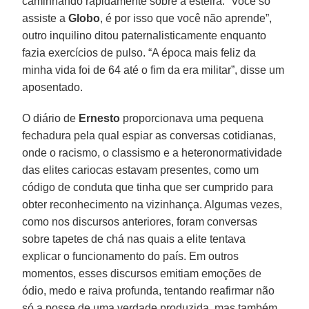
caminhando rapidamente sobre a esteira. “Você só
assiste a
Globo
, é por isso que você não aprende”,
outro inquilino ditou paternalisticamente enquanto
fazia exercícios de pulso. “A época mais feliz da
minha vida foi de 64 até o fim da era militar”, disse um
aposentado.
O diário de
Ernesto
proporcionava uma pequena
fechadura pela qual espiar as conversas cotidianas,
onde o racismo, o classismo e a heteronormatividade
das elites cariocas estavam presentes, como um
código de conduta que tinha que ser cumprido para
obter reconhecimento na vizinhança. Algumas vezes,
como nos discursos anteriores, foram conversas
sobre tapetes de chá nas quais a elite tentava
explicar o funcionamento do país. Em outros
momentos, esses discursos emitiam emoções de
ódio, medo e raiva profunda, tentando reafirmar não
só a posse de uma verdade produzida, mas também