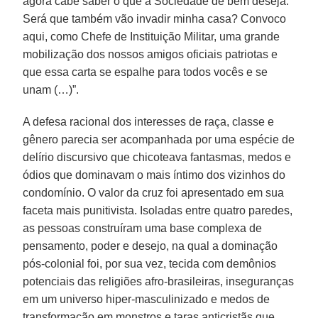
agora cabe saber o que a Sociedade de bem deseja.
Será que também vão invadir minha casa? Convoco
aqui, como Chefe de Instituição Militar, uma grande
mobilização dos nossos amigos oficiais patriotas e
que essa carta se espalhe para todos vocês e se
unam (…)”.
A defesa racional dos interesses de raça, classe e
gênero parecia ser acompanhada por uma espécie de
delírio discursivo que chicoteava fantasmas, medos e
ódios que dominavam o mais íntimo dos vizinhos do
condomínio. O valor da cruz foi apresentado em sua
faceta mais punitivista. Isoladas entre quatro paredes,
as pessoas construíram uma base complexa de
pensamento, poder e desejo, na qual a dominação
pós-colonial foi, por sua vez, tecida com demônios
potenciais das religiões afro-brasileiras, inseguranças
em um universo hiper-masculinizado e medos de
transformação em monstros e taras anticristãs que