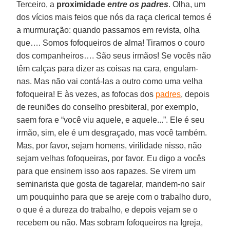
Terceiro, a
proximidade
entre os padres
. Olha, um
dos vícios mais feios que nós da raça clerical temos é
a murmuração: quando passamos em revista, olha
que…. Somos fofoqueiros de alma! Tiramos o couro
dos companheiros…. São seus irmãos! Se vocês não
têm calças para dizer as coisas na cara, engulam-
nas. Mas não vai contá-las a outro como uma velha
fofoqueira! E às vezes, as fofocas dos
padres
, depois
de reuniões do conselho presbiteral, por exemplo,
saem fora e “você viu aquele, e aquele...”. Ele é seu
irmão, sim, ele é um desgraçado, mas você também.
Mas, por favor, sejam homens, virilidade nisso, não
sejam velhas fofoqueiras, por favor. Eu digo a vocês
para que ensinem isso aos rapazes. Se virem um
seminarista que gosta de tagarelar, mandem-no sair
um pouquinho para que se areje com o trabalho duro,
o que é a dureza do trabalho, e depois vejam se o
recebem ou não. Mas sobram fofoqueiros na Igreja,