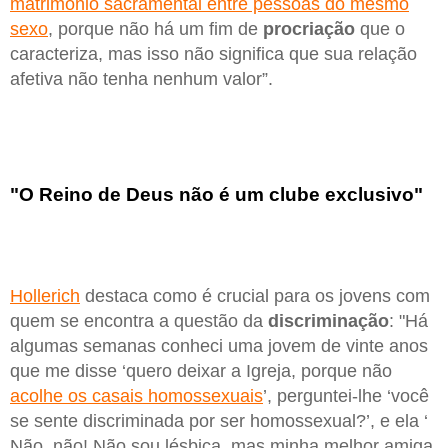
matrimônio sacramental entre pessoas do mesmo
sexo
, porque não há um fim de
procriação
que o
caracteriza, mas isso não significa que sua relação
afetiva não tenha nenhum valor”.
"O Reino de Deus não é um clube exclusivo"
Hollerich
destaca como é crucial para os jovens com
quem se encontra a questão da
discriminação
: "Há
algumas semanas conheci uma jovem de vinte anos
que me disse ‘quero deixar a Igreja, porque não
acolhe os casais homossexuais
’, perguntei-lhe ‘você
se sente discriminada por ser homossexual?’, e ela ‘
Não, não! Não sou lésbica, mas minha melhor amiga