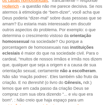
os casais homossexuais
, “francamente – responde
Hollerich
- a questão não me parece decisiva. Se nos
atermos à etimologia de “bem-dizer”, você acha que
Deus poderia “dizer-mal” sobre duas pessoas que se
amam? Eu estaria mais interessado em discutir
outros aspectos do problema. Por exemplo: o que
determina o crescimento vistoso da
orientação
homossexual
na sociedade? Ou porque a
porcentagem de homossexuais nas
instituições
eclesiais
é maior do que na sociedade civil. Para o
cardeal, "muitos de nossos irmãos e irmãs nos dizem
que, qualquer que seja a origem e a causa de sua
orientação sexual, certamente
não a escolheram
.
Não são ‘maçãs podres’. Eles também são fruto da
criação. E no
Bereshit
(o livro do
Gênesis,
ndr.)
lemos que em cada passo da criação Deus se
compraz com sua obra dizendo "... e viu que era
bom". : Não creio que haja espaço para um