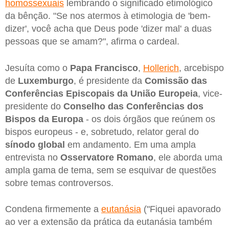
homossexuais
lembrando o significado etimológico
da bênção. "Se nos atermos à etimologia de 'bem-
dizer', você acha que Deus pode 'dizer mal' a duas
pessoas que se amam?", afirma o cardeal.
Jesuíta como o
Papa Francisco
,
Hollerich
, arcebispo
de
Luxemburgo
, é presidente da
Comissão das
Conferências Episcopais da União Europeia
, vice-
presidente do
Conselho das Conferências dos
Bispos da Europa
- os dois órgãos que reúnem os
bispos europeus - e, sobretudo, relator geral do
sínodo global
em andamento. Em uma ampla
entrevista no
Osservatore Romano
, ele aborda uma
ampla gama de tema, sem se esquivar de questões
sobre temas controversos.
Condena firmemente a
eutanásia
("Fiquei apavorado
ao ver a extensão da prática da eutanásia também