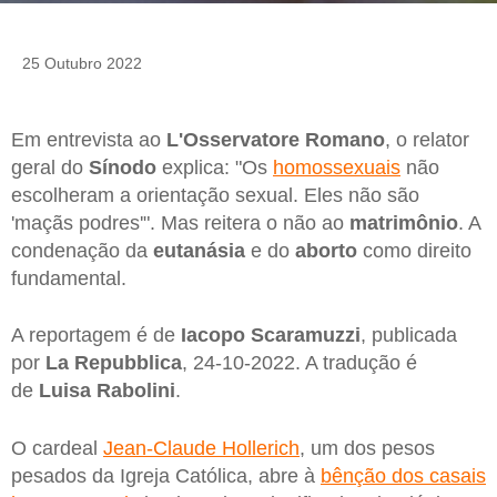
25 Outubro 2022
Em entrevista ao
L'Osservatore Romano
, o relator
geral do
Sínodo
explica: "Os
homossexuais
não
escolheram a orientação sexual. Eles não são
'maçãs podres'". Mas reitera o não ao
matrimônio
. A
condenação da
eutanásia
e do
aborto
como direito
fundamental.
A reportagem é de
Iacopo Scaramuzzi
, publicada
por
La
Repubblica
, 24-10-2022. A tradução é
de
Luisa Rabolini
.
O cardeal
Jean-Claude Hollerich
, um dos pesos
pesados da Igreja Católica, abre à
bênção dos casais