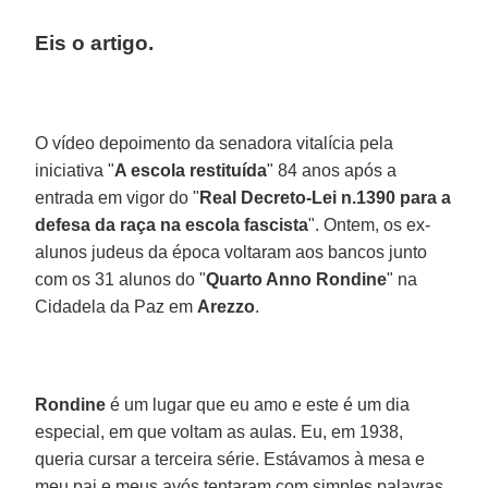
Eis o artigo.
O vídeo depoimento da senadora vitalícia pela
iniciativa "
A escola restituída
" 84 anos após a
entrada em vigor do "
Real Decreto-Lei n.1390 para a
defesa da raça na escola fascista
". Ontem, os ex-
alunos judeus da época voltaram aos bancos junto
com os 31 alunos do "
Quarto Anno Rondine
" na
Cidadela da Paz em
Arezzo
.
Rondine
é um lugar que eu amo e este é um dia
especial, em que voltam as aulas. Eu, em 1938,
queria cursar a terceira série. Estávamos à mesa e
meu pai e meus avós tentaram com simples palavras