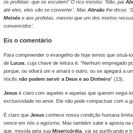
os profetas: que os escutem!’ O rico insistiu: ‘Não, pai
Ab
até eles, eles vão se converter’. Mas
Abraão
lhe disse: ‘
Moisés
e aos profetas, mesmo que um dos mortos ressusci
convencidos’.
Eis o comentário
Para compreender o evangelho de hoje temos que situá-lo 
de
Lucas
, cuja chave de leitura é: “Nenhum empregado po
porque, ou odiará um e amará o outro, ou se apegará a um
Vocês
não podem servir a Deus e ao Dinheiro
” (13).
Jesus
é claro com aqueles e aquelas que querem segui-lo
exclusividade no amor. Ele não pode compactuar com a g
É claro que
Jesus
conhece nossa condição humana limita
vence em nós o egoísmo. Mas também sabe e aposta na 
que, movida pela sua
Misericórdia
, vai se purificando e