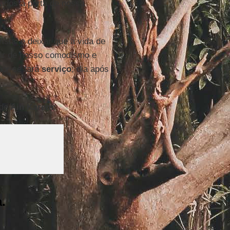
ados à porta de nossa
istal e deixar que a vida de
air de nosso comodismo e
mor se fará
serviço
; dia após
 de
Ain Karem
: