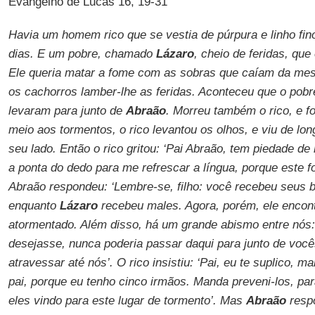
Evangelho de Lucas 16, 19-31
Havia um homem rico que se vestia de púrpura e linho fin
dias. E um pobre, chamado
Lázaro
, cheio de feridas, que
Ele queria matar a fome com as sobras que caíam da mes
os cachorros lamber-lhe as feridas. Aconteceu que o pobr
levaram para junto de
Abraão
. Morreu também o rico, e fo
meio aos tormentos, o rico levantou os olhos, e viu de lo
seu lado. Então o rico gritou: ‘Pai Abraão, tem piedade 
a ponta do dedo para me refrescar a língua, porque este 
Abraão respondeu: ‘Lembre-se, filho: você recebeu seus b
enquanto
Lázaro
recebeu males. Agora, porém, ele encont
atormentado. Além disso, há um grande abismo entre nós
desejasse, nunca poderia passar daqui para junto de voc
atravessar até nós’. O rico insistiu: ‘Pai, eu te suplico, 
pai, porque eu tenho cinco irmãos. Manda preveni-los, 
eles vindo para este lugar de tormento’. Mas
Abraão
resp