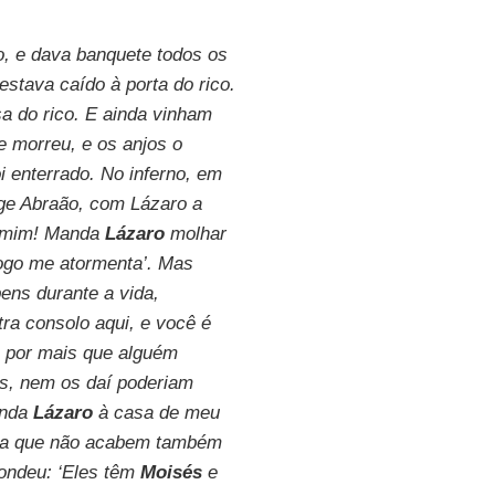
o, e dava banquete todos os
 estava caído à porta do rico.
a do rico. E ainda vinham
e morreu, e os anjos o
i enterrado. No inferno, em
nge Abraão, com Lázaro a
de mim! Manda
Lázaro
molhar
fogo me atormenta’. Mas
ens durante a vida,
ra consolo aqui, e você é
: por mais que alguém
ês, nem os daí poderiam
manda
Lázaro
à casa de meu
para que não acabem também
ondeu: ‘Eles têm
Moisés
e