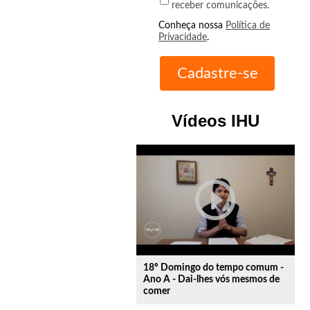
receber comunicações.
Conheça nossa
Política de
Privacidade
.
Vídeos IHU
play_circle_outline
18º Domingo do tempo comum -
Ano A - Dai-lhes vós mesmos de
comer