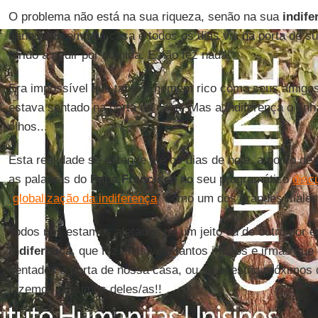
O problema não está na sua riqueza, senão na sua
indife
banquetes em sua casa e todos os dias via na porta de s
ferido a pedir por comida. E não fez nada!
Era impossível que tanto o homem rico como seus amig
estava sentado na porta da casa. Mas a indiferença o tinh
olhos...
Esta realidade se estende até os dias de hoje, a ponto de
as palavras do
Papa Francisco
no seu programático
disc
“
globalização da indiferença
” como um dos grandes males
Todos nós estamos afetados de um jeito ou de outro por 
indiferença
, que faz invisíveis tantos irmãos e irmãs que
sentados à porta de nossa casa, ou seja, estão próximos
fazemos próximos deles/as!!