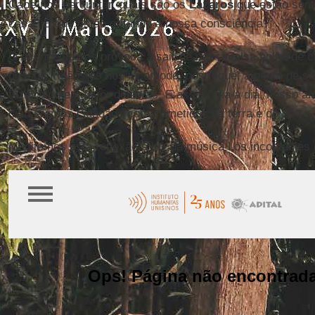
Cabe-nos perguntar, quais são os
Lázaros
que estão sent
casa? E que estão gritando à nossa consciência?
O evangelho nos provoca a sair de nossa falsa bolha de cr
nossos irmãos/as nos incomode, nos toque, a ponto de s
fazer algo em favor deles/as. E assim, dia a dia, nosso a
dia seremos cidadãos comprometidos da terra e do céu.
Meditemos esta reflexão à luz da música Los incontables