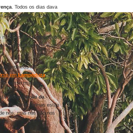
rença
. Todos os dias dava
ua casa a pobre Lázaro
os não vissem
Lázaro
, que
a tornado invisível aos seus
 que podemos falar, usando
urso em
Lampeduza
sobre a
 de nosso mundo.
esta
globalização da
 de diferentes formas estão
 de nós, mas nós não nos