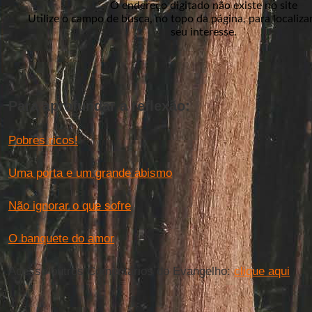
Para aprofundar a reflexão:
Pobres ricos!
Uma porta e um grande abismo
Não ignorar o que sofre
O banquete do amor
Acesse outros Comentários do Evangelho:
clique aqui