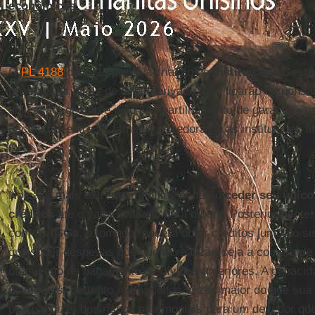
econômicas
.
O
PL 4188
de 2021 prevê a criação de
Instituições Gest
pessoas jurídicas de direito privado, que ficarão responsá
utilização, gestão e pelo compartilhamento de garantias 
pactuadas entre as famílias devedoras e as instituições f
No caso mais extremo, famílias poderão
ceder seu único
créditos
até o valor avaliado para o bem. Posteriormente,
com as
IGGs
, o tomador poderá obter créditos junto ao s
quaisquer despesas que queira realizar, seja a compra de
ou mesmo de pagamento de dívidas anteriores. A capaci
devedores, portanto, será muitas vezes maior do que sua 
preciso dizer dos riscos patrimoniais para um devedor q