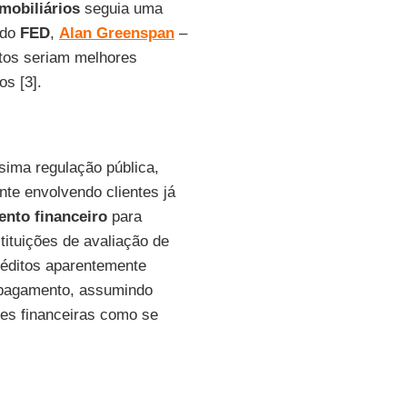
mobiliários
seguia uma
 do
FED
,
Alan Greenspan
–
tos seriam melhores
os [3].
sima regulação pública,
nte envolvendo clientes já
nto financeiro
para
tituições de avaliação de
réditos aparentemente
 pagamento, assumindo
ões financeiras como se