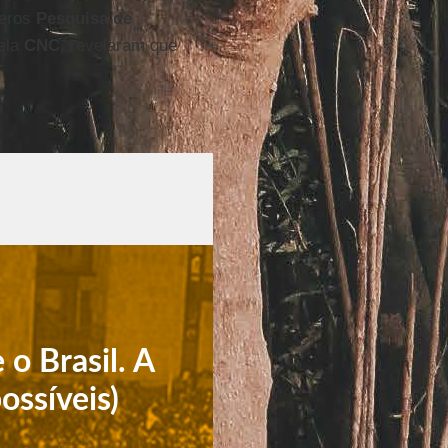
meros
Pesquisa de
pela
CNC
, revelaram que