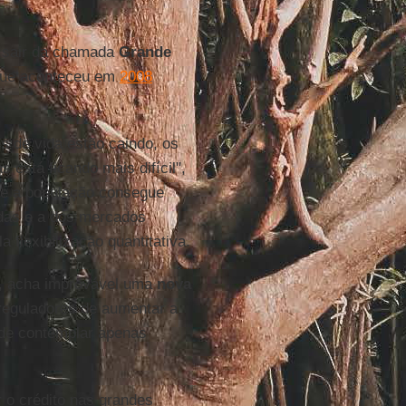
 sair da chamada
Grande
 que aconteceu em
2008
s de vida estão caindo, os
 está ficando mais difícil",
ue a população consegue
idas e a dos mercados
a flexibilização quantitativa.
s, acha improvável uma
nova
 reguladores de aumentar a
 de contemplar apenas
 o crédito nas grandes