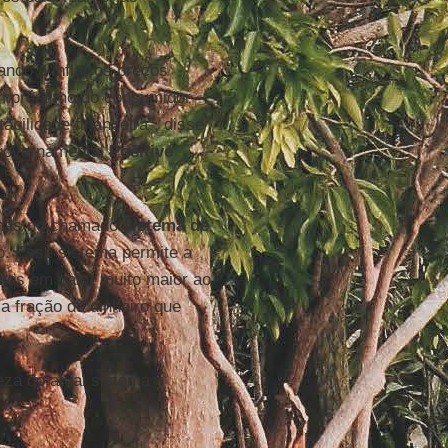
ndo a inflar os preços
empréstimo do consumidor –
abilidade financeira", disse
 governamental
Positive
rmas no chamado
sistema de
o. Esse sistema permite a
tos em valor muito maior ao
a fração do dinheiro que
eza do atual sistema