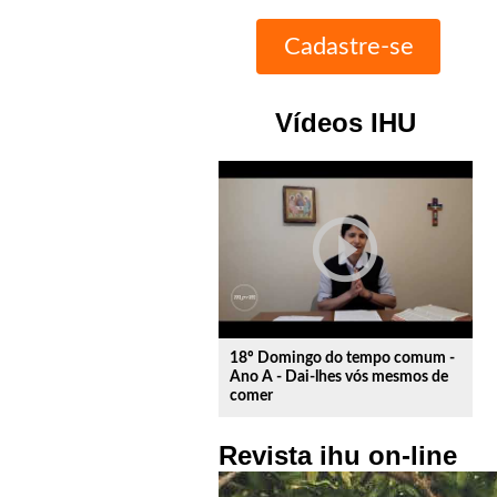
Vídeos IHU
play_circle_outline
18º Domingo do tempo comum -
Ano A - Dai-lhes vós mesmos de
comer
Revista ihu on-line