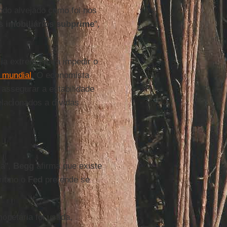
ndo alvejado como foi nos
s imobiliários subprime
",
cia extrema para impedir o
 mundial
. O economista
assegurar a estabilidade
elacionados a dívidas
ha",
Begg
afirma que existe
ritmo o
Fed
pretende se
monetária foi usada,