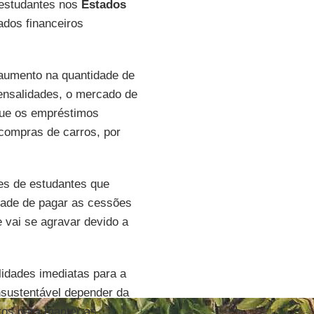
 estudantes nos
Estados
dos financeiros
aumento na quantidade de
ensalidades, o mercado de
que os empréstimos
 compras de carros, por
ões de estudantes que
dade de pagar as cessões
 vai se agravar devido a
idades imediatas para a
nsustentável depender da
uros para manter as