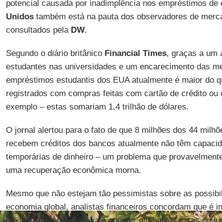
potencial causada por inadimplência nos empréstimos de
Unidos
também está na pauta dos observadores de merca
consultados pela
DW
.
Segundo o diário britânico
Financial Times
, graças a um 
estudantes nas universidades e um encarecimento das m
empréstimos estudantis dos EUA atualmente é maior do 
registrados com compras feitas com cartão de crédito ou
exemplo – estas somariam 1,4 trilhão de dólares.
O jornal alertou para o fato de que 8 milhões dos 44 milh
recebem créditos dos bancos atualmente não têm capaci
temporárias de dinheiro – um problema que provavelmente
uma recuperação econômica morna.
Mesmo que não estejam tão pessimistas sobre as possibil
economia global, analistas financeiros concordam que é i
flexibilização quantitativa e apostar em baixas taxas de j