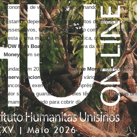
economias de vários países funcionando.
"Estamos dependendo de preços altos de ativos e continua
desses ativos, tudo isso combinado com altos níveis de 
e esta é uma mistura um pouco tóxica, que pode gerar inst
à
DW Fran Boait
, diretora executiva da organização não
Money
, com sede em Londres.
Fundado em 2010, o grupo
Positive Money
luta por refo
reserva fracionária
, praticado em vários países do mund
bancos, por exemplo, fazerem empréstimos ou investimen
valor sob sua guarda. Assim, eles têm de reter apenas um
tomam emprestado para cobrir dívidas.
Segundo o
Positive Money
, esse sistema causou a fraqu
financeiro.