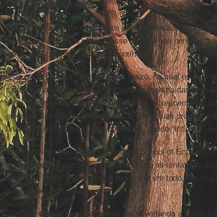
Colapso continua?
Fran Boait
acredita que muitos países nunca chegaram a
Recessão
. Segundo ela, a classe política não percebe o
como um colapso econômico contínuo.
"Faz parte de uma crise de longo prazo, na qual os padrõe
salários reais estão caindo e a vida da maioria das pessoas
diz a representante do
Positive Money
, acrescentando q
enxergar claramente a desconexão entre suas próprias v
financeiro e imobiliário, que continuam sendo "inflados" pel
O economista
Iain Begg
, da London School of Economic
crise financeira
acontecer agora devido às tentativas de
vigilância sobre o setor financeiro como um todo, em vez
instituições individualmente.
"Sim, as
baixas taxas de juros
estão voltando a estimular