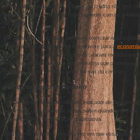
economias mundiais. Mas o 'boom' do crédito não vem se
Estados Unidos
em 2007, especialmente com os
crédito
diz
Begg
.
Ele alerta que os políticos precisam exercitar uma vigilân
surgimento de novos fatores de estresse para a
economia
descreve ainda como vários países criaram medidas para 
financeira, o que, segundo ele, permitiria que problemas r
poderiam ser contornados antes de sair do controle.
Fim da emissão de dinheiro
Apesar de não enxergar nenhum "indicador de luz vermel
atualmente uma grande incerteza sobre quando e em que 
desvencilhar da flexibilização quantitativa.
Pelo fato de ter sido a primeira vez em que essa política 