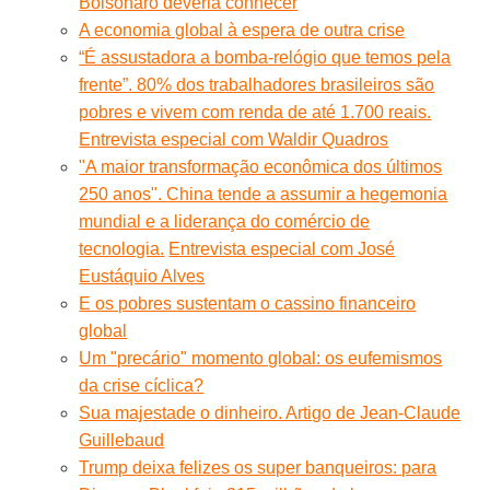
Bolsonaro deveria conhecer
A economia global à espera de outra crise
“É assustadora a bomba-relógio que temos pela
frente”. 80% dos trabalhadores brasileiros são
pobres e vivem com renda de até 1.700 reais.
Entrevista especial com Waldir Quadros
"A maior transformação econômica dos últimos
250 anos". China tende a assumir a hegemonia
mundial e a liderança do comércio de
tecnologia.
Entrevista especial com José
Eustáquio Alves
E os pobres sustentam o cassino financeiro
global
Um "precário" momento global: os eufemismos
da crise cíclica?
Sua majestade o dinheiro. Artigo de Jean-Claude
Guillebaud
Trump deixa felizes os super banqueiros: para