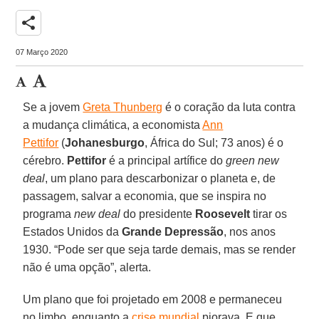
share
07 Março 2020
Se a jovem
Greta Thunberg
é o coração da luta contra
a mudança climática, a economista
Ann
Pettifor
(
Johanesburgo
, África do Sul; 73 anos) é o
cérebro.
Pettifor
é a principal artífice do
green new
deal
, um plano para descarbonizar o planeta e, de
passagem, salvar a economia, que se inspira no
programa
new deal
do presidente
Roosevelt
tirar os
Estados Unidos da
Grande
Depressão
, nos anos
1930. “Pode ser que seja tarde demais, mas se render
não é uma opção”, alerta.
Um plano que foi projetado em 2008 e permaneceu
no limbo, enquanto a
crise mundial
piorava. E que