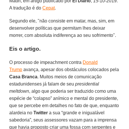
Madri, em artigo publicado por
El Diario
, 15-10-2019.
A tradução é do
Cepat
.
Segundo ele, "não consiste em matar, mas, sim, em
desenvolver políticas que permitam lhes deixar
morrer, com absoluta indiferença ao seu sofrimento".
Eis o artigo.
O processo de impeachment contra
Donald
Trump
avança, apesar dos obstáculos colocados pela
Casa
Branca
. Muitos meios de comunicação
estadunidenses já falam de seu
presidential
meltdown
, algo que poderia ser traduzido como uma
espécie de “colapso” anímico e mental do presidente,
que se percebe em detalhes no fato de que, enquanto
alardeia no
Twitter
a sua “grande e inigualável
sabedoria”, seus assessores vazam para a imprensa
que havia proposto criar uma fossa com serpentes e