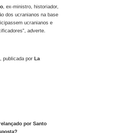
io
, ex-ministro, historiador,
ção dos ucranianos na base
ticipassem ucranianos e
ficadores”, adverte.
, publicada por
La
 relançado por Santo
sposta?