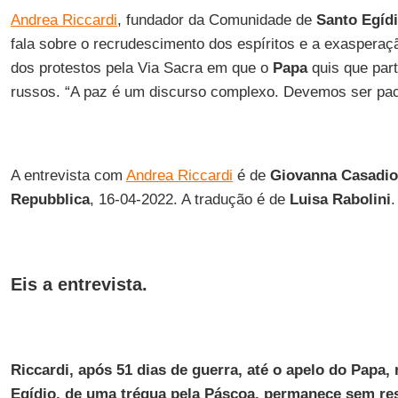
Andrea Riccardi
, fundador da Comunidade de
Santo Egíd
fala sobre o recrudescimento dos espíritos e a exaspera
dos protestos pela Via Sacra em que o
Papa
quis que par
russos. “A paz é um discurso complexo. Devemos ser paci
A entrevista com
Andrea Riccardi
é de
Giovanna Casadio
Repubblica
, 16-04-2022. A tradução é de
Luisa Rabolini
.
Eis a entrevista.
Riccardi, após 51 dias de guerra, até o apelo do Papa,
Egídio, de uma trégua pela Páscoa, permanece sem re