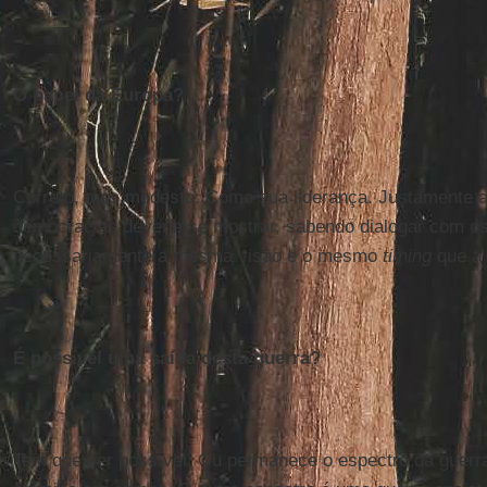
O papel da Europa?
Correto, mas modesto. Como sua liderança. Justamente 
democracias deveria se mostrar, sabendo dialogar com o
necessariamente a mesma visão e o mesmo
timing
que a
É possível uma saída desta guerra?
Tem que ser possível. Ou permanece o espectro da guerr