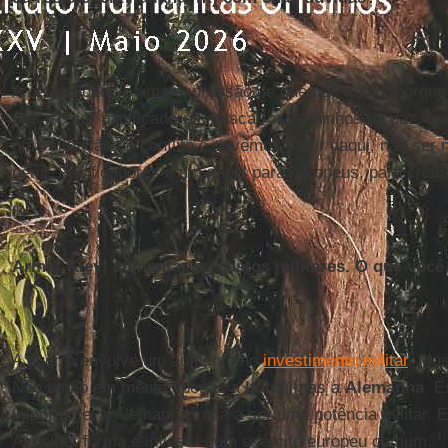
A neutralidade é uma expressão de que não gosto, porque 
preciso ser pacificadores, buscar os caminhos da paz, q
uma situação de conflito e devemos partir daqui, não ser 
nem’. Pacificadores é um papel para europeus, para cristã
Armar Kiev; aumentar os gastos militares. O que você
A guerra envolve um aumento no
investimento militar
. Ma
Não tenho em mente apenas a
Itália
, mas a
Alemanha
. E
importante: a Alemanha volta a ser uma potência militar. 
A melhor forma é investir num exército europeu comum.