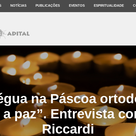
S
NOTÍCIAS
PUBLICAÇÕES
EVENTOS
ESPIRITUALIDADE
C
égua na Páscoa ortod
r a paz”. Entrevista c
Riccardi