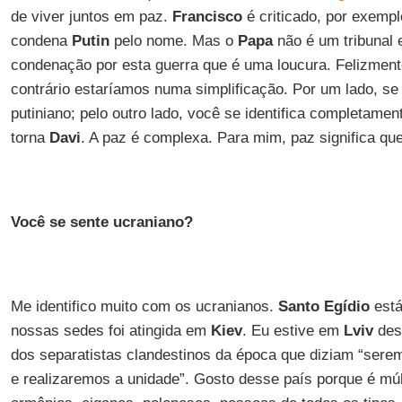
de viver juntos em paz.
Francisco
é criticado, por exemp
condena
Putin
pelo nome. Mas o
Papa
não é um tribunal 
condenação por esta guerra que é uma loucura. Felizment
contrário estaríamos numa simplificação. Por um lado, se
putiniano; pelo outro lado, você se identifica completame
torna
Davi
. A paz é complexa. Para mim, paz significa q
Você se sente ucraniano?
Me identifico muito com os ucranianos.
Santo Egídio
est
nossas sedes foi atingida em
Kiev
. Eu estive em
Lviv
des
dos separatistas clandestinos da época que diziam “ser
e realizaremos a unidade”. Gosto desse país porque é múlt