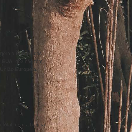
agora a
Europa
das
s
EUA
, que não têm
União Europeia
.
a total, com a bomba