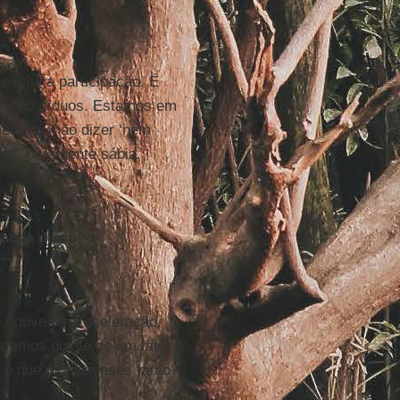
exclui a participação. É
ue são árduos. Estamos em
neutros, não dizer ‘nem
os, para gente sábia.
 acha disso?
s houve uma aceleração.
stamos diante de um fato
E o que os franceses farão?