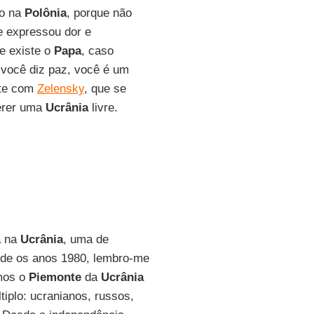
lo na
Polônia
, porque não
e expressou dor e
e existe o
Papa
, caso
 você diz paz, você é um
nte com
Zelensky
, que se
uerer uma
Ucrânia
livre.
á na
Ucrânia
, uma de
de os anos 1980, lembro-me
emos o
Piemonte
da
Ucrânia
iplo: ucranianos, russos,