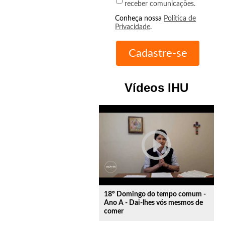
receber comunicações.
Conheça nossa
Política de
Privacidade
.
Vídeos IHU
play_circle_outline
18º Domingo do tempo comum -
Ano A - Dai-lhes vós mesmos de
comer