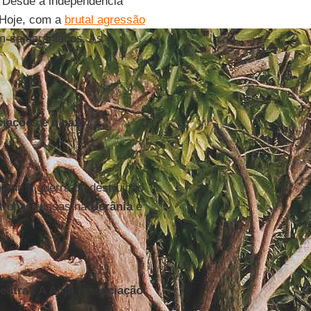
. Desde a independência
 Hoje, com a
brutal agressão
m-se ucranianos. As
iações e a paz?
há uma guerra de destruição
 tropas russas na
Ucrânia
é
neutra? A Anpi (associação