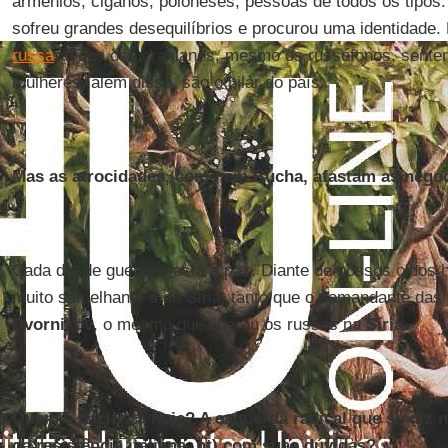
armênios, ciganos, poloneses, pessoas de todos os tipos
sofreu grandes desequilíbrios e procurou uma identidade.
russa
, todos os ucranianos, mesmo os russófonos, sente
mulheres, além disso, são o pilar do país.
Mas as atrocidades, como em Bucha, afastam as negoc
Cada dia de guerra afasta a paz. Diante de nossos olhos 
muito semelhante à da Síria, tanto que o comandante das
Dvornikov
, o mesmo que liderou os russos na
Síria
.
Quem é pacifista hoje? A esquerda radical que se diz 
da resistência italiana, nt) com suas dúvidas?