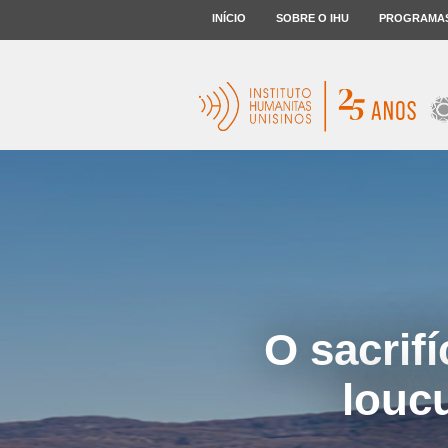
INÍCIO
SOBRE O IHU
PROGRAMA
O sacrif
louc