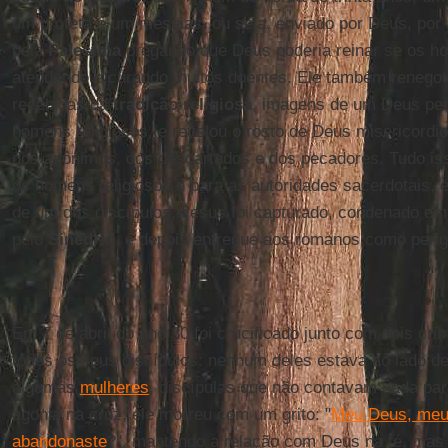
um profeta e um messias, ou seja, enviado por Deus, por 
pela
Palestina
pregando que Deus poderia reinar se os h
atendendo e curando muitos doentes. Ele também renego
recebidas da
tradição religiosa
, imagens de um Deus per
homens religiosos, e revelou o rosto de Deus misericordi
dos anônimos, dos descartados e dos pecadores. Tudo iss
os homens religiosos e para as autoridades sacerdotais, 
de um dos discípulos, Jesus foi capturado, condenado em
pelo
Sinédrio
, e depois entregue aos romanos como peri
Em 7 de abril do ano 30 foi crucificado junto com dois cr
todos os seus discípulos: nenhum deles estava ao lado d
algumas
mulheres
, discípulas que não contavam nada pa
agonia na cruz, ele morreu com um grito: "
Meu Deus, meu
abandonaste
?", mantendo a relação com Deus na fé, mas 