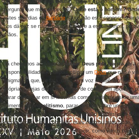
pergunta: "
Onde está Deus?
", porque sendo um homem, 
pergunta que me compete é: "
Onde está o homem?
Onde
estes são dias de
barbárie
! Deus não está conosco quand
nos dá paz se não a construirmos e a escolhermos, porq
mãos.
Já chegamos ao ponto de
culpar Deus pela guerra
para 
responsabilidades, e depois culpar um
Deus
que não é vis
enigmas, e que, se fala, o faz com voz de silêncio! Para c
próprias Igrejas deveriam deixar de confiar em apoios e 
parar de pensar em si mesmas como destinatárias de uma
alimenta de
proselitismo
, parar de falar sobre uma sua 
Porque para os discípulos de Jesus não há pátrias, e toda
estrangeiras. Caso contrário, mais cedo ou mais tarde, a 
nacionalismo
vai inflamar e explodir, como vimos há séc