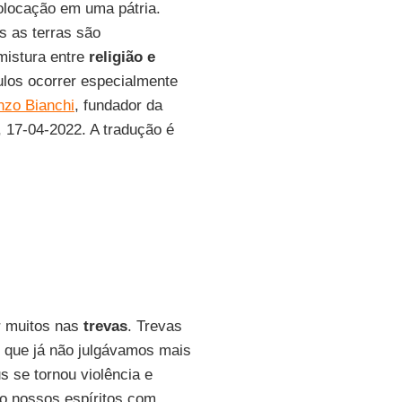
colocação em uma pátria.
as as terras são
mistura entre
religião e
ulos ocorrer especialmente
nzo Bianchi
, fundador da
, 17-04-2022. A tradução é
r muitos nas
trevas
. Trevas
que já não julgávamos mais
 se tornou violência e
do nossos espíritos com