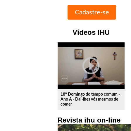
Vídeos IHU
play_circle_outline
18º Domingo do tempo comum -
Ano A - Dai-lhes vós mesmos de
comer
Revista ihu on-line