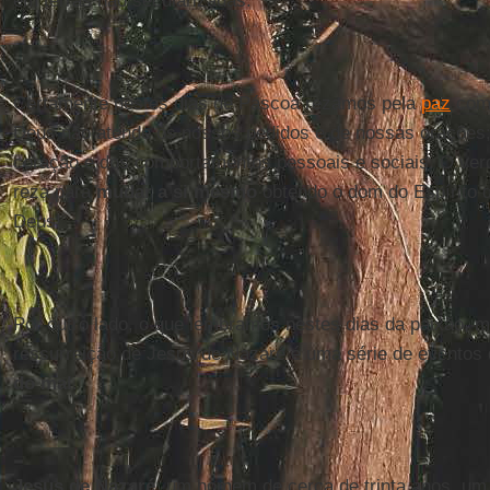
em terras não secularizadas.
Certamente nestes dias de Páscoa rezamos pela
paz
com 
Deus não atende os nossos pedidos e de nossas orações
coração e dos comportamentos pessoais e sociais. O verd
reza para
mudar a si mesmo
obtendo o dom do Espírito 
Deus!
Por outro lado, o que lembramos nestes dias da paixão, m
ressurreição de Jesus de Nazaré é uma série de eventos
do mal
.
Jesus de Nazaré
, um homem de cerca de trinta anos, um