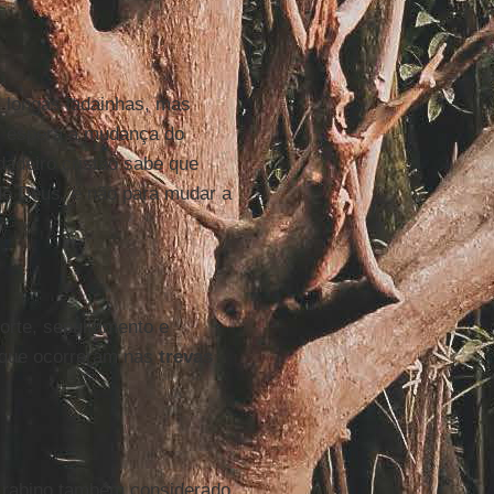
longas ladainhas, mas
; espera a mudança do
adeiro cristão sabe que
de Deus, e não para mudar a
orte, sepultamento e
 que ocorreram nas
trevas
 rabino também considerado