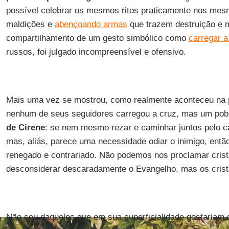
possível celebrar os mesmos ritos praticamente nos mes
maldições e
abençoando armas
que trazem destruição e 
compartilhamento de um gesto simbólico como
carregar a
russos, foi julgado incompreensível e ofensivo.
Mais uma vez se mostrou, como realmente aconteceu na 
nenhum de seus seguidores carregou a cruz, mas um pobr
de Cirene
: se nem mesmo rezar e caminhar juntos pelo c
mas, aliás, parece uma necessidade odiar o inimigo, entã
renegado e contrariado. Não podemos nos proclamar cri
desconsiderar descaradamente o Evangelho, mas os cris
Não sou daqueles que em sua superficialidade gostariam d