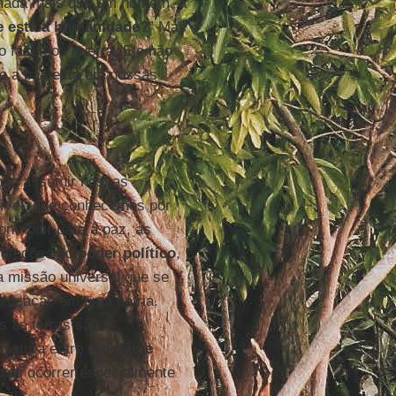
nada mais que um homem, a
 está a humanidade?
” Mas
o fazemos guerra, Ele não
ue a paz está em nossas
não assumir nossas
ível, que conhecemos por
ontribuir para a paz, as
proteções do
poder político
,
 missão universal que se
colocação em uma pátria.
s as terras são
mistura entre
religião e
ulos ocorrer especialmente