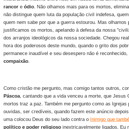
rancor
e
ódio
. Não olhamos mais para os mortos, elimin
não distingue quem luta da população civil indefesa, quem 
quem nem sabe por que a guerra estourou. Mas olhamos p
justificamos os mortos, apelando à defesa da nossa "civili
dos arranjos ideológicos da nossa sociedade. Chegou re
hora dos poderosos deste mundo, quando o grito dos pob
permanece inaudível e seu desespero não é reconhecido, 
compaixão
.
Como cristão me pergunto, mas comigo tantos outros, com
Páscoa
, cantando que a vida venceu a morte, que Jesus 
mortos traz a paz. Também me pergunto como as Igrejas 
ouvidas, ser credíveis, quando fazem este anúncio depo
uma colocou Deus do seu lado contra o
Inimigo que també
político e poder religioso
inextricavelmente ligados. Eu