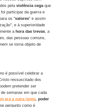
ados pela
violência cega
que
foi participar da guerra e
ara os "
valores
" e assim
zação", e à superioridade
almente a
hora das trevas
, a
res, das pessoas comuns,
nem se torna objeto de
o é possível celebrar a
Cristo ressuscitado dos
podem pretender ser
is de semanas em que cada
m era a outra Igreja
,
poder
 me pergunto como é