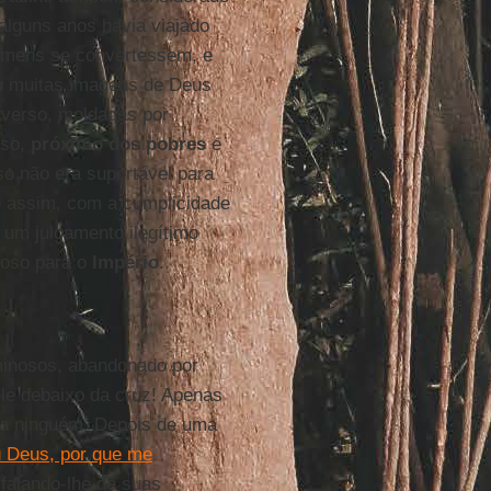
alguns anos havia viajado
omens se convertessem, e
u muitas imagens de Deus
verso, moldadas por
oso,
próximo dos pobres
e
o não era suportável para
e assim, com a cumplicidade
 um julgamento ilegítimo
goso para o
Império
.
iminosos, abandonado por
ele debaixo da cruz! Apenas
ra ninguém. Depois de uma
 Deus, por que me
falando-lhe de suas