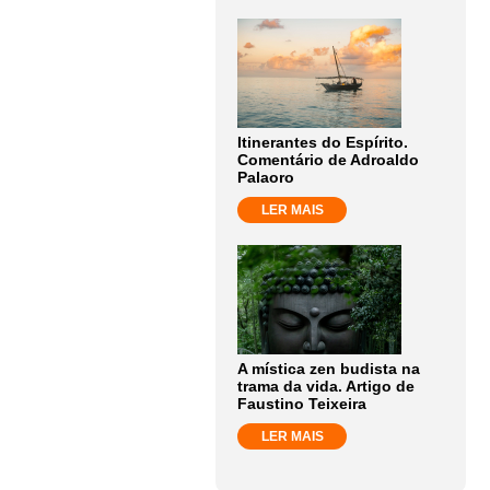
Itinerantes do Espírito.
Comentário de Adroaldo
Palaoro
LER MAIS
A mística zen budista na
trama da vida. Artigo de
Faustino Teixeira
LER MAIS