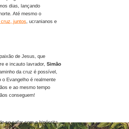
mos dias, lançando
morte. Até mesmo o
 cruz, juntos
, ucranianos e
paixão de Jesus, que
e e incauto lavrador,
Simão
aminho da cruz é possível,
o o Evangelho é realmente
stãos e ao mesmo tempo
tãos conseguem!
e se safar com a hipócrita