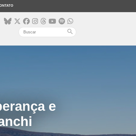
ONTATO
search
perança e
anchi