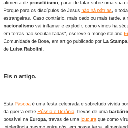
alimenta de
proselitismo
, parar de falar sobre uma sua 
Porque para os discípulos de Jesus
não há pátrias
, e tod
estrangeiras. Caso contrário, mais cedo ou mais tarde, a 
nacionalismo
vai inflamar e explodir, como vimos há séc
em terras não secularizadas", escreve o monge italiano
E
Comunidade de Bose, em artigo publicado por
La Stampa
de
Luisa Rabolini
.
Eis o artigo.
Esta
Páscoa
é uma festa celebrada e sobretudo vivida po
da guerra entre
Rússia e Ucrânia
, trevas de uma
barbárie
possível na
Europa
, trevas de uma
loucura
que como vírus
intolerância mesmo entre nós, em nossa terra, alimentan