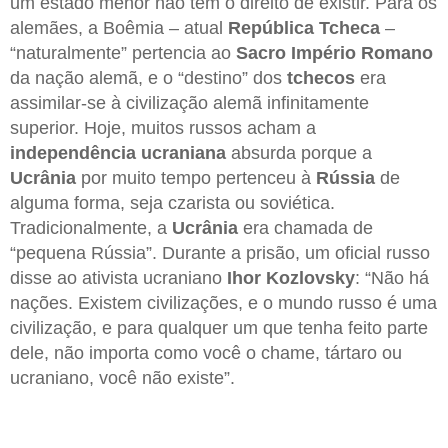
um estado menor não tem o direito de existir. Para os
alemães, a Boêmia – atual
República Tcheca
–
“naturalmente” pertencia ao
Sacro Império Romano
da nação alemã, e o “destino” dos
tchecos
era
assimilar-se à civilização alemã infinitamente
superior. Hoje, muitos russos acham a
independência ucraniana
absurda porque a
Ucrânia
por muito tempo pertenceu à
Rússia
de
alguma forma, seja czarista ou soviética.
Tradicionalmente, a
Ucrânia
era chamada de
“pequena Rússia”. Durante a prisão, um oficial russo
disse ao ativista ucraniano
Ihor Kozlovsky
: “Não há
nações. Existem civilizações, e o mundo russo é uma
civilização, e para qualquer um que tenha feito parte
dele, não importa como você o chame, tártaro ou
ucraniano, você não existe”.