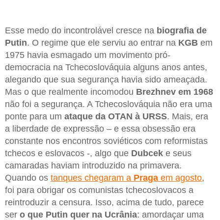
Esse medo do incontrolável cresce na
biografia de
Putin
. O regime que ele serviu ao entrar na
KGB
em
1975 havia esmagado um movimento pró-
democracia na Tchecoslováquia alguns anos antes,
alegando que sua segurança havia sido ameaçada.
Mas o que realmente incomodou
Brezhnev em 1968
não foi a segurança. A Tchecoslováquia não era uma
ponte para um
ataque da OTAN à URSS
. Mais, era
a liberdade de expressão – e essa obsessão era
constante nos encontros soviéticos com reformistas
tchecos e eslovacos -, algo que
Dubcek
e seus
camaradas haviam introduzido na primavera.
Quando os
tanques chegaram a
Praga
em agosto
,
foi para obrigar os comunistas tchecoslovacos a
reintroduzir a censura. Isso, acima de tudo, parece
ser
o que Putin quer na Ucrânia
: amordaçar uma