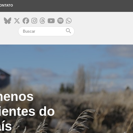
ONTATO
search
menos
dientes do
ís