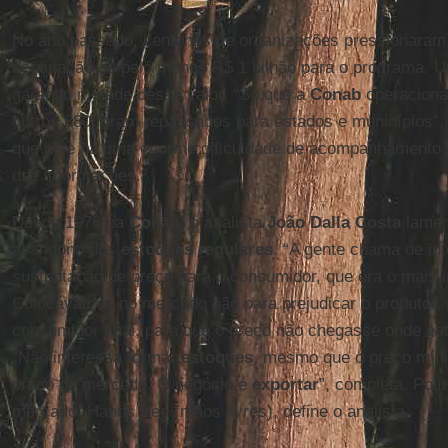
No ano passado, centenas de organizações pressionaram
destinação de pelo menos R$ 1 bilhão para o programa.
garantiu metade desse valor. “Só que a
Conab
operacional
outros 280 foram repassados para estados e municípios”,
que hoje há uma enorme dificuldade de acompanhamento po
das informações.”
Desde 1978 na
Conab
, o analista
João Dalla Costa
lamen
abandono dos
estoques regulares
. “A gente chama de in
sustentação de preço para o consumidor, que era o mais i
Colocávamos no mercado não para prejudicar o produtor,
consumidor final, para que o preço não chegasse onde es
“Não interessa formar
estoques
, mesmo que o preço míni
preço de mercado. O negócio é
exportar
”, completa. Polít
mercado. Hands free (mãos livres), define o analista.