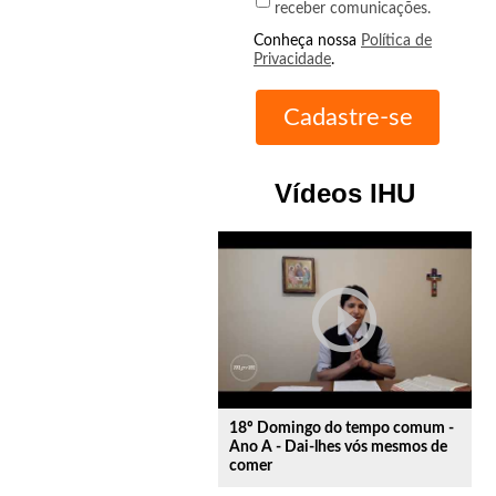
receber comunicações.
Conheça nossa
Política de
Privacidade
.
Vídeos IHU
play_circle_outline
18º Domingo do tempo comum -
Ano A - Dai-lhes vós mesmos de
comer