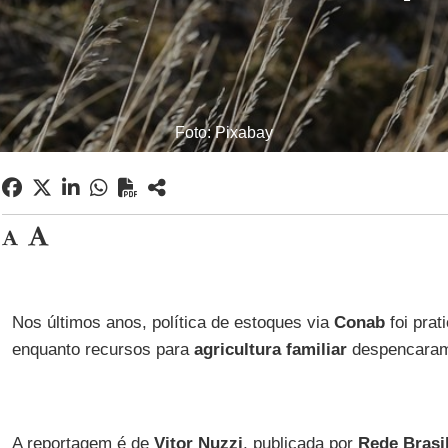
Foto: Pixabay
Nos últimos anos, política de estoques via
Conab
foi pra
enquanto recursos para
agricultura familiar
despencara
A reportagem é de
Vitor Nuzzi
, publicada por
Rede Brasil