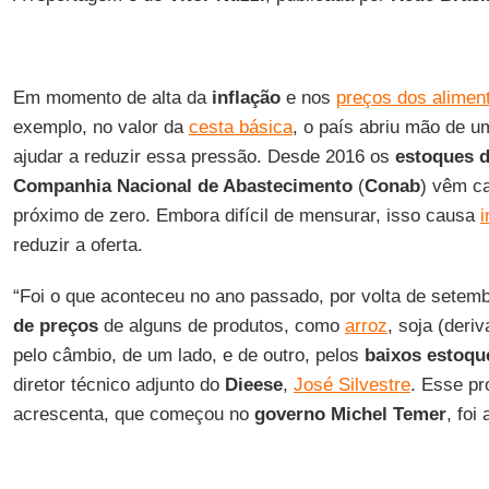
Em momento de alta da
inflação
e nos
preços dos alimen
exemplo, no valor da
cesta básica
, o país abriu mão de u
ajudar a reduzir essa pressão. Desde 2016 os
estoques d
Companhia Nacional de Abastecimento
(
Conab
) vêm ca
próximo de zero. Embora difícil de mensurar, isso causa
reduzir a oferta.
“Foi o que aconteceu no ano passado, por volta de sete
de preços
de alguns de produtos, como
arroz
, soja (deri
pelo câmbio, de um lado, e de outro, pelos
baixos estoqu
diretor técnico adjunto do
Dieese
,
José Silvestre
. Esse p
acrescenta, que começou no
governo Michel Temer
, foi