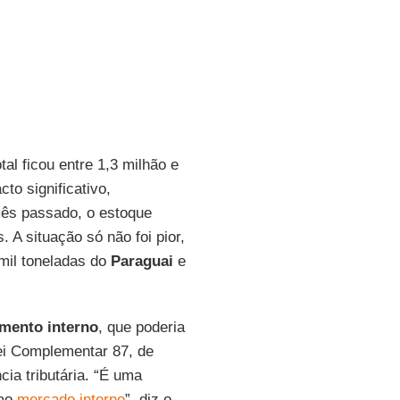
al ficou entre 1,3 milhão e
cto significativo,
ês passado, o estoque
A situação só não foi pior,
mil toneladas do
Paraguai
e
mento interno
, que poderia
i Complementar 87, de
ia tributária. “É uma
 ao
mercado interno
”, diz o