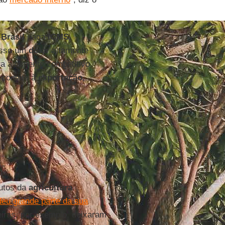
o
Brasil
paga
ICMS
,
 isso um
dólar
altamente
ra altamente competitivo.
 convite à
exportação
,
dutos da
agricultura
deu grande parte da sua
eiras, por exemplo, deixaram