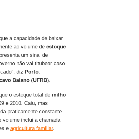
que a capacidade de baixar
amente ao volume de
estoque
epresenta um sinal de
overno não vai titubear caso
rcado”, diz
Porto
,
ncavo Baiano
(
UFRB
).
que o estoque total de
milho
09 e 2010. Caiu, mas
ueda praticamente constante
e volume inclui a chamada
es e
agricultura familiar
.