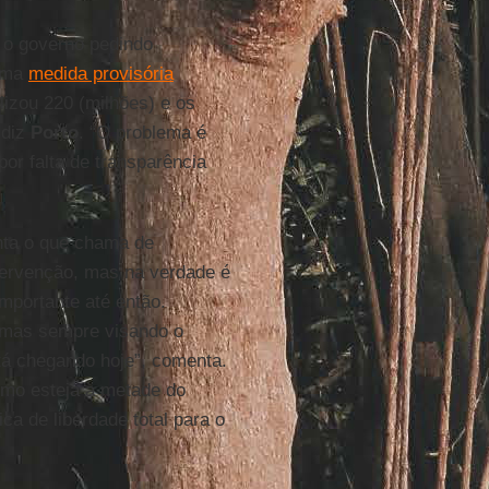
 o governo pedindo
 Uma
medida provisória
izou 220 (milhões) e os
 diz
Porto
. “O problema é
r falta de transparência
ta o que chama de
tervenção, mas na verdade é
mportante até então.
 mas sempre visando o
tá chegando hoje”, comenta.
mo esteja a metade do
ica de liberdade total para o