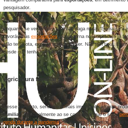
pesquisador.
Com isso, se a empresa comercializa o produto dentro d
enquanto se vende para fora não paga nada. “Soma-se a
favorável às
exportações
, o que torna nosso produto lá fo
Não tem cota, exporta quando quiser. Não tem taxa. É um
desde que tenha mercado.”
Agricultura familiar perde
Nesse contexto, seria ainda mais importante adquirir pro
familiar
. Principalmente ao se considerar que o setor
per
renda durante a pandemia
. “Muitos equipamentos, como f