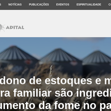
S
NOTÍCIAS
PUBLICAÇÕES
EVENTOS
ESPIRITUALIDADE
C
dono de estoques e 
ra familiar são ingre
umento da fome no pa