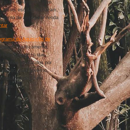
ário de isolamento. Isso
m disso, escolas fecharam,
a forma de assegurar renda
ntar
.”
ograma de Aquisição de
 caindo drasticamente.
o pela
Conab
), o que
limentos
produzidos por
o ano do atual governo,
mercializando 14 mil
liares
.