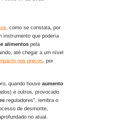
tos
, como se constata, por
m instrumento que poderia
e alimentos
pela
indo, até chegar a um nível
impacto nos preços
, por
mbro, quando houve
aumento
vados) e outros, provocado
es
reguladores”, lembra o
rocesso de desmonte,
 aprofundado no atual.