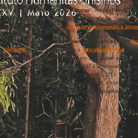
de funcionar, principalmente naquele período mais necess
impactou essas
famílias produtoras
”, lembra
Porto
. Alé
interrompendo o fornecimento de
alimentação
. “Seria um
e alimentos às famílias em
situação de insegurança alime
Mas os recursos destinados à compra de produtos, no
Pr
Alimentos
(
PAA
), que beneficia a
agricultura familiar
, vêm
Chegou a quase R$ 587 milhões em 2012 (valor executad
possibilizou a comercialização de 297.619 toneladas de
a
128.804 famílias. A diferença é gritante: em 2019, primeir
foram operacionalizados em torno de R$ 41,4 milhões, co
toneladas de alimentos vindos de 5.885
agricultores fami
Preço para o consumidor