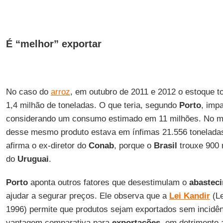
É “melhor” exportar
No caso do
arroz
, em outubro de 2011 e 2012 o estoque tot
1,4 milhão de toneladas. O que teria, segundo
Porto
, impa
considerando um consumo estimado em 11 milhões. No m
desse mesmo produto estava em ínfimas 21.556 toneladas. 
afirma o ex-diretor do
Conab
, porque o
Brasil
trouxe 900 
do
Uruguai
.
Porto
aponta outros fatores que desestimulam o
abasteci
ajudar a segurar preços. Ele observa que a
Lei Kandir
(Le
1996) permite que produtos sejam exportados sem incidênc
vantagem comparativa para
exportações
, em detrimento