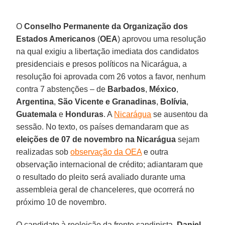
O
Conselho Permanente da Organização dos
Estados Americanos
(
OEA
) aprovou uma resolução
na qual exigiu a libertação imediata dos candidatos
presidenciais e presos políticos na Nicarágua, a
resolução foi aprovada com 26 votos a favor, nenhum
contra 7 abstenções – de
Barbados
,
México
,
Argentina
,
São Vicente e Granadinas
,
Bolívia
,
Guatemala
e
Honduras
. A
Nicarágua
se ausentou da
sessão. No texto, os países demandaram que as
eleições de 07 de novembro na Nicarágua
sejam
realizadas sob
observação da OEA
e outra
observação internacional de crédito; adiantaram que
o resultado do pleito será avaliado durante uma
assembleia geral de chanceleres, que ocorrerá no
próximo 10 de novembro.
O candidato à reeleição da frente sandinista,
Daniel