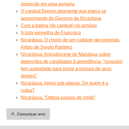
oposição em uma semana
O cardeal Brenes desmente que esteja se
aproximando do Governo da Nicarágua
Com a batina (de cardeal) no armário
A lista vermelha de Francisco
Nicarágua. O cheiro de um cadáver decomposto.
Artigo de Sergio Ramírez
Nicarágua: Arquidiocese de Manágua sobre
detenções de candidatos à presidência, “ninguém
tem autoridade para privar a pessoa de seus
direitos”
Nicarágua: Igreja sob ataque. De quem é a
culpa?
Nicarágua. “Ortega passou do limite”
⚠️
Comunicar erro