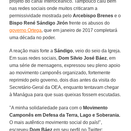
projeto do canal interoceânico. Tampouco caiu bem
nas redes sociais onde muitos criticaram a
permissividade mostrada pelo
Arcebispo Brenes
e o
Bispo René Sándigo Jirón
frente os abusos do
governo Ortega
, que em janeiro de 2017 completará
uma década no poder.
A reação mais forte a
Sándigo
, veio do seio da Igreja.
Em suas redes sociais,
Dom Silvio José Báez
, em
uma série de mensagens, expressou seu pleno apoio
ao movimento camponês organizado, fortemente
reprimido pelo governo, dois dias antes da visita do
Secretário-Geral da OEA, enquanto tentavam chegar
à Manágua para que suas queixas fossem escutadas.
"A minha solidariedade para com o
Movimento
Camponês em Defesa da Terra, Lago e Soberania.
O mais autêntico movimento social do país!",
escreveu
Dom Báez
em seu perfil no Twitter: