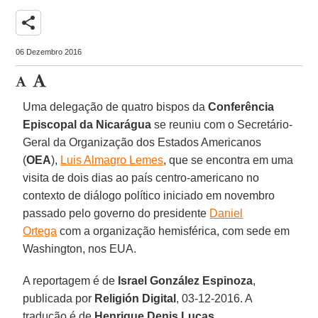
share
06 Dezembro 2016
Uma delegação de quatro bispos da
Conferência
Episcopal da Nicarágua
se reuniu com o Secretário-
Geral da Organização dos Estados Americanos
(
OEA
),
Luis Almagro Lemes
, que se encontra em uma
visita de dois dias ao país centro-americano no
contexto de diálogo político iniciado em novembro
passado pelo governo do presidente
Daniel
Ortega
com a organização hemisférica, com sede em
Washington, nos EUA.
A reportagem é de
Israel González Espinoza
,
publicada por
Religión Digital
, 03-12-2016. A
tradução é de
Henrique Denis Lucas
.