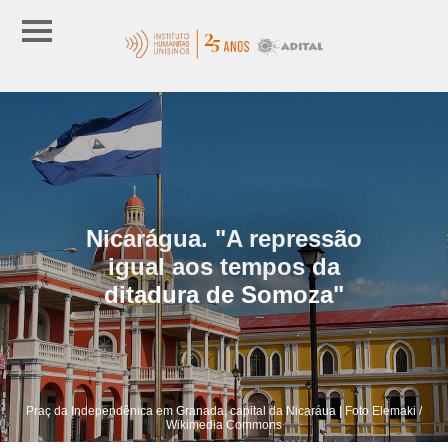
Nicarágua. "A repressão
igual aos tempos da
ditadura de Somoza"
Praç da Independênica em Granada, capital da Nicaráua | Foto Elemaki /
Wikimedia Commons