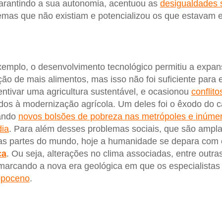
garantindo a sua autonomia, acentuou as
desigualdades 
emas que não existiam e potencializou os que estavam 
exemplo, o desenvolvimento tecnológico permitiu a expan
ção de mais alimentos, mas isso não foi suficiente para 
tivar uma agricultura sustentável, e ocasionou
conflit
os à modernização agrícola. Um deles foi o êxodo do 
iando
novos bolsões de pobreza nas metrópoles e inúmer
dia
. Para além desses problemas sociais, que são ampl
 as partes do mundo, hoje a humanidade se depara com
ca
. Ou seja, alterações no clima associadas, entre outra
marcando a nova era geológica em que os especialistas
opoceno
.