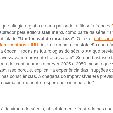
ue atingia o globo no ano passado, o filósofo francês
spirador pela editora
Gallimard
, como parte da série
"T
intitulado
"Um festival de incerteza"
. O texto,
publicado
tas Unisinos - IHU
, inicia com uma constatação que nã
a época: "Todas as futurologias do século XX que previ
travessavam o presente fracassaram". Se não bastasse 
, "contudo, continuamos a prever 2025 e 2050 mesmo que
20
". Isso porque, explica, "a experiência das irrupções 
u nas consciências. A chegada do imprevisível era previs
máxima permanente: 'espere pelo inesperado'".
s" da virada do século, absolutamente frustrada nas dua