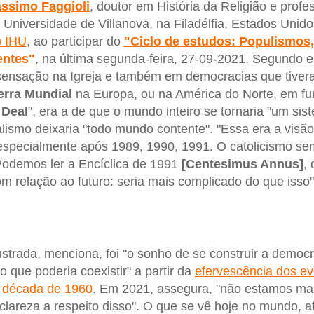
ssimo Faggioli
, doutor em História da Religião e profe
 Universidade de Villanova, na Filadélfia, Estados Unid
o IHU
, ao participar do
"Ciclo de estudos: Populismos,
entes"
, na última segunda-feira, 27-09-2021. Segundo e
"sensação na Igreja e também em democracias que tivera
rra Mundial
na Europa, ou na América do Norte, em f
Deal
", era a de que o mundo inteiro se tornaria "um si
talismo deixaria "todo mundo contente". "Essa era a vis
specialmente após 1989, 1990, 1991. O catolicismo sem
Podemos ler a Encíclica de 1991
[Centesimus Annus]
,
om relação ao futuro: seria mais complicado do que isso"
rustrada, menciona, foi "o sonho de se construir a democra
ue poderia coexistir" a partir da
efervescência dos eve
da década de 1960
. Em 2021, assegura, "não estamos mai
clareza a respeito disso". O que se vê hoje no mundo, 