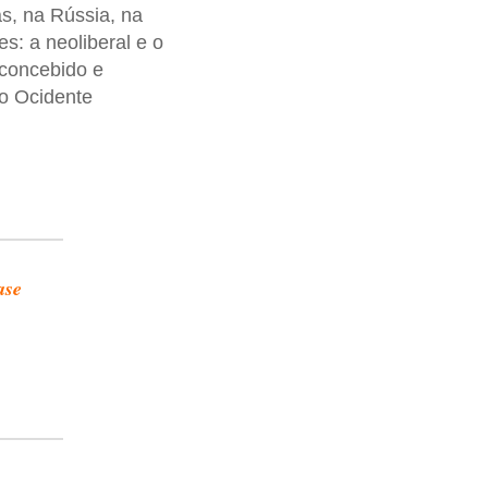
s, na Rússia, na
es: a neoliberal e o
econcebido e
o Ocidente
ase