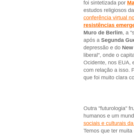
foi sintetizada por
Ma
estudos religiosos da
conferência virtual n
resistências emerg
Muro de Berlim
, a 
após a
Segunda Gue
depressão e do
New 
liberal", onde o capi
Ocidente, nos EUA, e
com relação a isso. 
que foi muito clara c
Outra "futurologia" f
humanos e um mundo q
sociais e culturais 
Temos que ter muita 