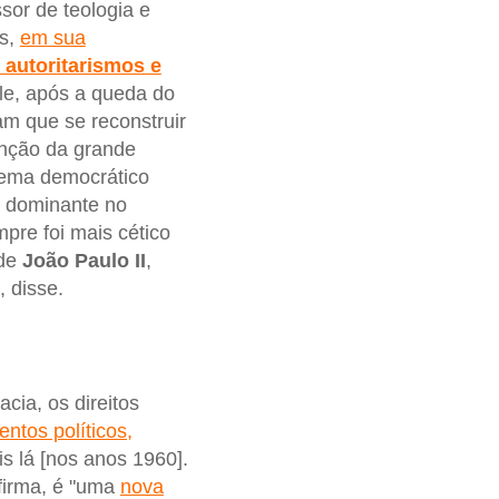
ssor de teologia e
os,
em sua
 autoritarismos e
le, após a queda do
m que se reconstruir
unção da grande
stema democrático
ão dominante no
pre foi mais cético
 de
João
Paulo II
,
, disse.
cia, os direitos
ntos políticos,
s lá [nos anos 1960].
afirma, é "uma
nova