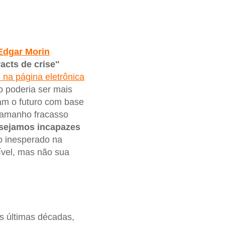
Edgar Morin
racts de crise"
 na página eletrônica
o poderia ser mais
am o futuro com base
tamanho fracasso
sejamos incapazes
do inesperado na
ível, mas não sua
s últimas décadas,