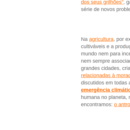
dos seus grilhões"
, 
série de novos probl
Na
agricultura
, por 
cultiváveis e a produ
mundo nem para incen
nem sempre associad
grandes cidades, cr
relacionadas à mora
discutidos em todas
emergência climáti
humana no planeta, 
encontramos:
o antr