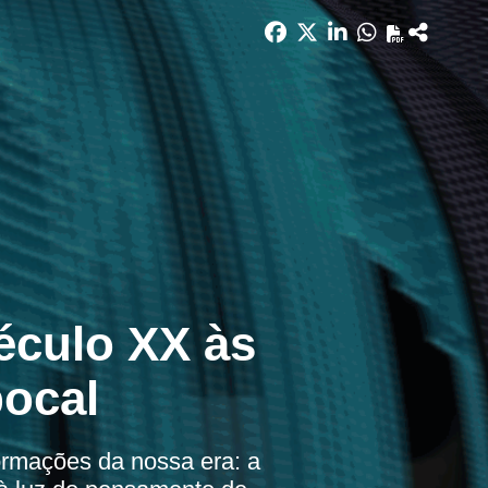
século XX às
pocal
rmações da nossa era: a