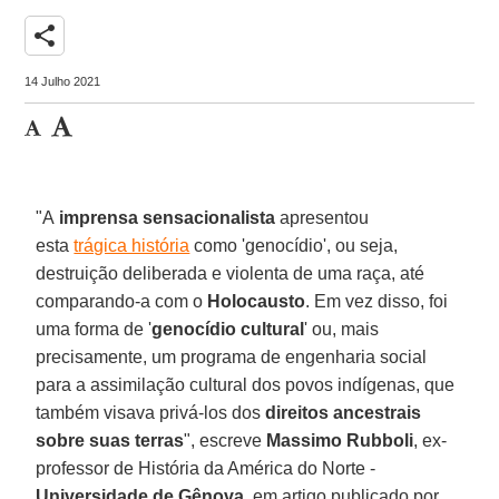
share
14 Julho 2021
"A
imprensa sensacionalista
apresentou
esta
trágica história
como 'genocídio', ou seja,
destruição deliberada e violenta de uma raça, até
comparando-a com o
Holocausto
. Em vez disso, foi
uma forma de '
genocídio cultural
' ou, mais
precisamente, um programa de engenharia social
para a assimilação cultural dos povos indígenas, que
também visava privá-los dos
direitos ancestrais
sobre suas terras
", escreve
Massimo Rubboli
, ex-
professor de História da América do Norte -
Universidade de Gênova
, em artigo publicado por