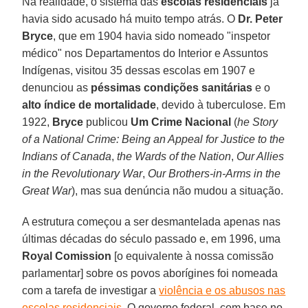
Na realidade, o sistema das
escolas residenciais
já
havia sido acusado há muito tempo atrás. O
Dr. Peter
Bryce
, que em 1904 havia sido nomeado "inspetor
médico" nos Departamentos do Interior e Assuntos
Indígenas, visitou 35 dessas escolas em 1907 e
denunciou as
péssimas condições sanitárias
e o
alto índice de mortalidade
, devido à tuberculose. Em
1922,
Bryce
publicou
Um Crime Nacional
(
he Story
of a National Crime: Being an Appeal for Justice to the
Indians of Canada
,
the Wards of the Nation
,
Our Allies
in the Revolutionary War
,
Our Brothers-in-Arms in the
Great War
), mas sua denúncia não mudou a situação.
A estrutura começou a ser desmantelada apenas nas
últimas décadas do século passado e, em 1996, uma
Royal Comission
[o equivalente à nossa comissão
parlamentar] sobre os povos aborígines foi nomeada
com a tarefa de investigar a
violência e os abusos nas
escolas residenciais
. O governo federal, com base no