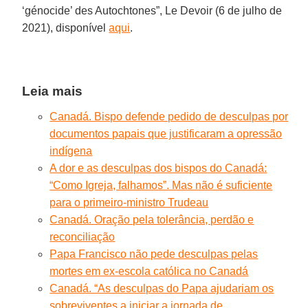
‘génocide’ des Autochtones”, Le Devoir (6 de julho de
2021), disponível
aqui
.
Leia mais
Canadá. Bispo defende pedido de desculpas por
documentos papais que justificaram a opressão
indígena
A dor e as desculpas dos bispos do Canadá:
“Como Igreja, falhamos”. Mas não é suficiente
para o primeiro-ministro Trudeau
Canadá. Oração pela tolerância, perdão e
reconciliação
Papa Francisco não pede desculpas pelas
mortes em ex-escola católica no Canadá
Canadá. “As desculpas do Papa ajudariam os
sobreviventes a iniciar a jornada de