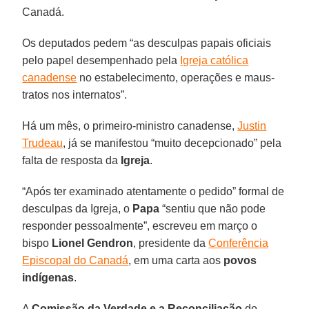
Canadá.
Os deputados pedem “as desculpas papais oficiais
pelo papel desempenhado pela
Igreja católica
canadense
no estabelecimento, operações e maus-
tratos nos internatos”.
Há um mês, o primeiro-ministro canadense,
Justin
Trudeau
, já se manifestou “muito decepcionado” pela
falta de resposta da
Igreja
.
“Após ter examinado atentamente o pedido” formal de
desculpas da Igreja, o
Papa
“sentiu que não pode
responder pessoalmente”, escreveu em março o
bispo
Lionel Gendron
, presidente da
Conferência
Episcopal do Canadá
, em uma carta aos
povos
indígenas
.
A
Comissão da Verdade e a Reconciliação
do