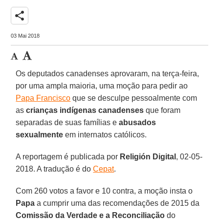
share
03 Mai 2018
Os deputados canadenses aprovaram, na terça-feira,
por uma ampla maioria, uma moção para pedir ao
Papa Francisco
que se desculpe pessoalmente com
as
crianças indígenas canadenses
que foram
separadas de suas famílias e
abusados
sexualmente
em internatos católicos.
A reportagem é publicada por
Religión Digital
, 02-05-
2018. A tradução é do
Cepat
.
Com 260 votos a favor e 10 contra, a moção insta o
Papa
a cumprir uma das recomendações de 2015 da
Comissão da Verdade e a Reconciliação
do