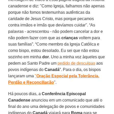
canadense e diz: "Como Igreja, falhamos não apenas
porque não fomos testemunhas autênticas da
caridade de Jesus Cristo, mas porque pecamos
contra irmãos e irmãs que devíamos cuidar". “As
palavras - acrescentou - não podem cancelar a dor e
não podem fazer com que as
crianças
voltem para
suas famílias”. “Como membro da Igreja Católica e
como bispo, estou desolado. Eu sei que não estou
sozinho em minha
dor
. Uno a minha voz àqueles que
pedem ao Santo Padre um
pedido de desculpas
aos
povos indígenas do
Canadá
”. Para o dia, os bispos
lançaram uma
"
Oração Especial pela Tolerância,
Perdão e Reconciliação
".
Há poucos dias, a
Conferência Episcopal
Canadense
anunciou em um comunicado que até o
final do ano uma delegação de povos e comunidades
indígenas do
Canadá
viajará para
Roma
para se