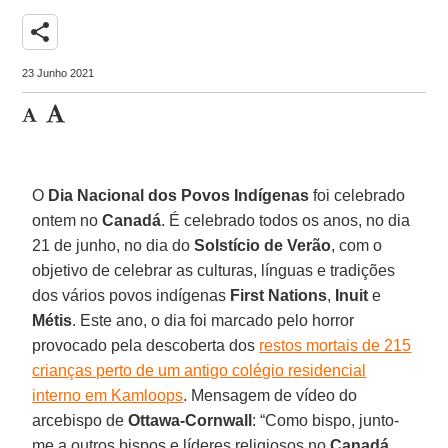
share
23 Junho 2021
O
Dia Nacional dos Povos Indígenas
foi celebrado
ontem no
Canadá
. É celebrado todos os anos, no dia
21 de junho, no dia do
Solstício de Verão
, com o
objetivo de celebrar as culturas, línguas e tradições
dos vários povos indígenas
First Nations
,
Inuit
e
Métis
. Este ano, o dia foi marcado pelo horror
provocado pela descoberta dos
restos mortais de 215
crianças perto de um antigo colégio residencial
interno em Kamloops
. Mensagem de vídeo do
arcebispo de
Ottawa-Cornwall
: “Como bispo, junto-
me a outros bispos e líderes religiosos no
Canadá