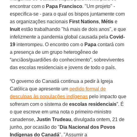
encontrar com o
Papa Francisco
. "Um projeto" -
especifica-se - para o qual os bispos juntamente com
as organizações nacionais
First Nations
,
Métis
e
Inuit
estão trabalhando "há mais de dois anos", e que
infelizmente a pandemia global causada pela
Covid-
19
interrompeu. O encontro com o
Papa
contará com
a presença de um grupo heterogêneo de
“anciãos/guardiões do conhecimento”, sobreviventes
das escolas residenciais e jovens de todo o país.
“O governo do Canadá continua a pedir à Igreja
Católica que apresente um
pedido formal de
desculpas às populações indígenas
pelo impacto que
sofreram com o sistema de
escolas residenciais
”. É
o que escreve em uma nota o primeiro-ministro
canadense,
Justin Trudeau
, divulgada ontem, 21 de
junho, por ocasião do "
Dia Nacional dos Povos
Indígenas do Canadá
". "Assumir a