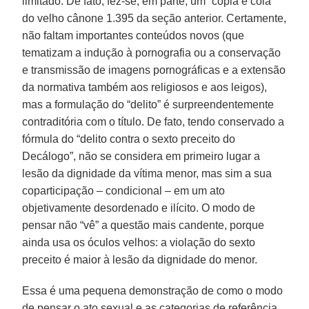
limitado. De fato, fez-se, em parte, um “copia e cola”
do velho cânone 1.395 da seção anterior. Certamente,
não faltam importantes conteúdos novos (que
tematizam a indução à pornografia ou a conservação
e transmissão de imagens pornográficas e a extensão
da normativa também aos religiosos e aos leigos),
mas a formulação do “delito” é surpreendentemente
contraditória com o título. De fato, tendo conservado a
fórmula do “delito contra o sexto preceito do
Decálogo”, não se considera em primeiro lugar a
lesão da dignidade da vítima menor, mas sim a sua
coparticipação – condicional – em um ato
objetivamente desordenado e ilícito. O modo de
pensar não “vê” a questão mais candente, porque
ainda usa os óculos velhos: a violação do sexto
preceito é maior à lesão da dignidade do menor.
Essa é uma pequena demonstração de como o modo
de pensar o ato sexual e as categorias de referência