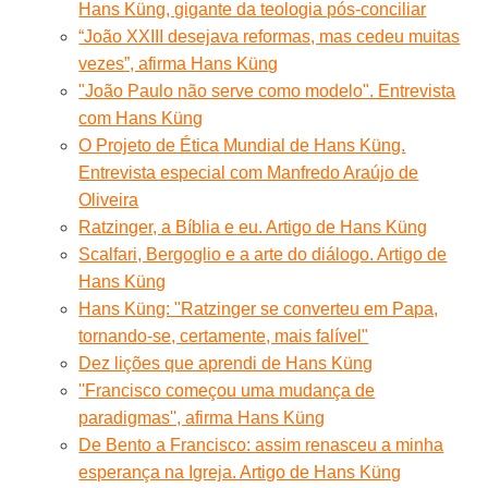
Hans Küng, gigante da teologia pós-conciliar
“João XXIII desejava reformas, mas cedeu muitas
vezes”, afirma Hans Küng
"João Paulo não serve como modelo". Entrevista
com Hans Küng
O Projeto de Ética Mundial de Hans Küng.
Entrevista especial com Manfredo Araújo de
Oliveira
Ratzinger, a Bíblia e eu. Artigo de Hans Küng
Scalfari, Bergoglio e a arte do diálogo. Artigo de
Hans Küng
Hans Küng: "Ratzinger se converteu em Papa,
tornando-se, certamente, mais falível"
Dez lições que aprendi de Hans Küng
''Francisco começou uma mudança de
paradigmas'', afirma Hans Küng
De Bento a Francisco: assim renasceu a minha
esperança na Igreja. Artigo de Hans Küng