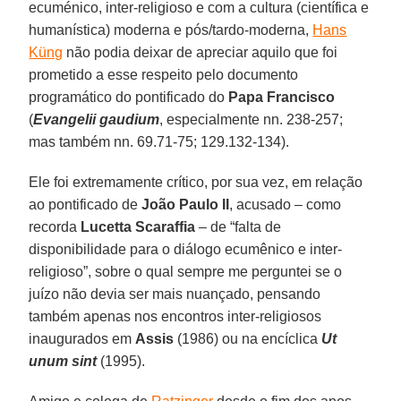
ecuménico, inter-religioso e com a cultura (científica e
humanística) moderna e pós/tardo-moderna,
Hans
Küng
não podia deixar de apreciar aquilo que foi
prometido a esse respeito pelo documento
programático do pontificado do
Papa Francisco
(
Evangelii gaudium
, especialmente nn. 238-257;
mas também nn. 69.71-75; 129.132-134).
Ele foi extremamente crítico, por sua vez, em relação
ao pontificado de
João Paulo II
, acusado – como
recorda
Lucetta Scaraffia
– de “falta de
disponibilidade para o diálogo ecumênico e inter-
religioso”, sobre o qual sempre me perguntei se o
juízo não devia ser mais nuançado, pensando
também apenas nos encontros inter-religiosos
inaugurados em
Assis
(1986) ou na encíclica
Ut
unum sint
(1995).