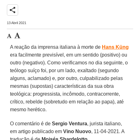
share
13 Abril 2021
A reação da imprensa italiana à morte de
Hans Küng
era facilmente previsível, em um sentido (positivo) ou
outro (negativo). Como verificamos no dia seguinte, o
teólogo suíço foi, por um lado, exaltado (segundo
alguns, aclamado) e, por outro, culpabilizado pelas
mesmas (supostas) características da sua obra
teológica: progressista, incômodo, contracorrente,
crítico, rebelde (sobretudo em relação ao papa), até
mesmo herético.
O comentário é de
Sergio Ventura
, jurista italiano,
em artigo publicado em
Vino Nuovo
, 11-04-2021. A
tradução é de
Moisés Sbardelotto
.