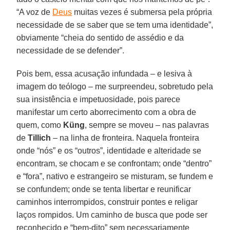
“A voz de
Deus
muitas vezes é submersa pela própria
necessidade de se saber que se tem uma identidade”,
obviamente “cheia do sentido de assédio e da
necessidade de se defender”.
Pois bem, essa acusação infundada – e lesiva à
imagem do teólogo – me surpreendeu, sobretudo pela
sua insistência e impetuosidade, pois parece
manifestar um certo aborrecimento com a obra de
quem, como
Küng
, sempre se moveu – nas palavras
de
Tillich
– na linha de fronteira. Naquela fronteira
onde “nós” e os “outros”, identidade e alteridade se
encontram, se chocam e se confrontam; onde “dentro”
e “fora”, nativo e estrangeiro se misturam, se fundem e
se confundem; onde se tenta libertar e reunificar
caminhos interrompidos, construir pontes e religar
laços rompidos. Um caminho de busca que pode ser
reconhecido e “bem-dito” sem necessariamente