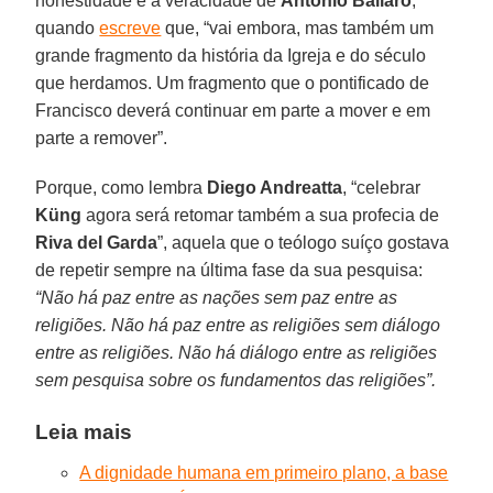
honestidade e a veracidade de
Antonio Ballarò
,
quando
escreve
que, “vai embora, mas também um
grande fragmento da história da Igreja e do século
que herdamos. Um fragmento que o pontificado de
Francisco deverá continuar em parte a mover e em
parte a remover”.
Porque, como lembra
Diego Andreatta
, “celebrar
Küng
agora será retomar também a sua profecia de
Riva del Garda
”, aquela que o teólogo suíço gostava
de repetir sempre na última fase da sua pesquisa:
“Não há paz entre as nações sem paz entre as
religiões. Não há paz entre as religiões sem diálogo
entre as religiões. Não há diálogo entre as religiões
sem pesquisa sobre os fundamentos das religiões”.
Leia mais
A dignidade humana em primeiro plano, a base