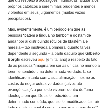
que diz respeito a acusações infundadas, ajudaria os
próprios católicos a serem mais prudentes e menos
violentos em seus julgamentos (muitas vezes
precipitados).
Mas, evidentemente, é um período em que as
pessoas “batem a língua no tambor” e gostam de
andar por aí distribuindo rótulos de blasfêmia e
heresia – tão imotivada a primeira, quanto talvez
dependente a segunda – a partir daquilo que
Gilberto
Borghi
escreveu
aqui
[em italiano] a respeito do fato
de as pessoas “imaginarem ser as únicas no mundo a
terem entendido uma determinada verdade. E se
identificarem tanto com a sua afirmação, mesmo às
custas de negar outras verdades (talvez até
evangélicas!)”, a ponto de viverem dentro de “uma
ideologia em que Deus foi reduzido a um
determinado conteúdo, que, se for modificado, faz ruir
tudo o castelo mental com que nos mantemos de pé”: