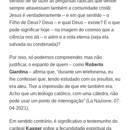
sentido de se fazer as perguntas radicais que desde
sempre atravessam também a comunidade cristã:
Jesus é verdadeiramente – e em que sentido – o
Filho de Deus? Deus – e qual Deus – existe? E o que
pode significar hoje – na imagem do cosmos que a
ciência nos dá – o além e a vida eterna (seja ela
salvada ou condenada)?
Por isso, só podemos compreender, mas não
justificar, o espanto de quem – como
Roberto
Giardina
– afirma que, “durante um telefonema, eu
lhe confessei que, tendo estudado com os jesuítas, eu
era ateu. Tive a impressão de que ele também era.
Acho que um teólogo católico, com uma cátedra, não
pode usar um ponto de interrogação” (La Nazione, 07-
04-2021).
Em sentido contrário, é significativo o testemunho do
cardeal
Kasper
sobre a fecundidade espiritual da