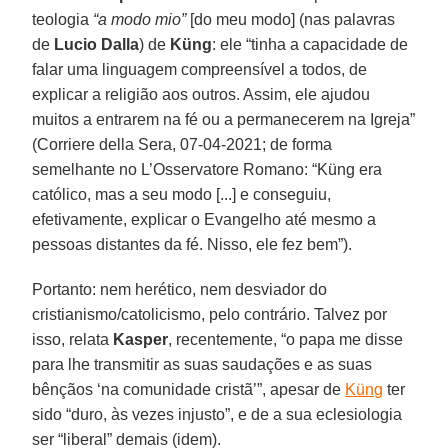
teologia
“a modo mio”
[do meu modo] (nas palavras
de
Lucio Dalla
) de
Küng
: ele “tinha a capacidade de
falar uma linguagem compreensível a todos, de
explicar a religião aos outros. Assim, ele ajudou
muitos a entrarem na fé ou a permanecerem na Igreja”
(Corriere della Sera, 07-04-2021; de forma
semelhante no L’Osservatore Romano: “Küng era
católico, mas a seu modo [...] e conseguiu,
efetivamente, explicar o Evangelho até mesmo a
pessoas distantes da fé. Nisso, ele fez bem”).
Portanto: nem herético, nem desviador do
cristianismo/catolicismo, pelo contrário. Talvez por
isso, relata
Kasper
, recentemente, “o papa me disse
para lhe transmitir as suas saudações e as suas
bênçãos ‘na comunidade cristã’”, apesar de
Küng
ter
sido “duro, às vezes injusto”, e de a sua eclesiologia
ser “liberal” demais (idem).