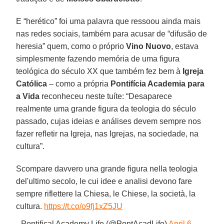
E “herético” foi uma palavra que ressoou ainda mais
nas redes sociais, também para acusar de “difusão de
heresia” quem, como o próprio
Vino Nuovo
, estava
simplesmente fazendo memória de uma figura
teológica do século XX que também fez bem à
Igreja
Católica
– como a própria
Pontifícia Academia para
a Vida
reconheceu neste tuíte: “Desaparece
realmente uma grande figura da teologia do século
passado, cujas ideias e análises devem sempre nos
fazer refletir na Igreja, nas Igrejas, na sociedade, na
cultura”.
Scompare davvero una grande figura nella teologia
del'ultimo secolo, le cui idee e analisi devono fare
sempre riflettere la Chiesa, le Chiese, la società, la
cultura.
https://t.co/o9fj1xZ5JU
— Pontifical Academy Life (@PontAcadLife)
April 6,