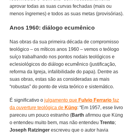
aprovar todas as suas curvas fechadas (mais ou
menos íngremes) e todos as suas metas (provisórias).
Anos 1960: diálogo ecumênico
Nas obras da sua primeira década de compromisso
teológico – os míticos anos 1960 – vemos o teólogo
suíço trabalhando nos pontos nodais teológicos e
eclesiológicos do diálogo ecumênico (justificação,
reforma da Igreja, infalibilidade do papa). Dentre as
suas obras, estas são as consideradas as mais
“robustas” do ponto de vista teórico e sistemático.
É significativo o
julgamento que
Fulvio Ferrario
faz
da
ouverture
teológica de
Küng
: “Em 1957, esse livro
pareceu um pouco estranho (
Barth
afirmou que Küng
o entendeu muito bem, mas não entendeu
Trento
;
Joseph Ratzinger
escreveu que o autor havia