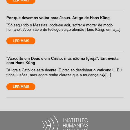
LER MAIS
Por que devemos voltar para Jesus. Artigo de Hans Küng
"Só seguindo o Messias, pode-se agir, sofrer e morrer de modo
humano". A opinião é do teólogo suíço-alemão Hans Küng, em a[...]
LER MAIS
''Acredito em Deus e em Cristo, mas não na Igreja''. Entrevista
com Hans Küng
"A Igreja Católica está doente. É preciso desdobrar o Vaticano II. Eu
tinha ilusões, mas agora tenho clareza que a mudança n�[...]
LER MAIS