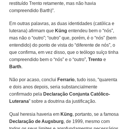
restituído Trento retamente, mas não havia
compreendido Barth)”.
Em outras palavras, as duas identidades (católica e
luterana) afirmam que
Küng
entendeu bem o “nós”,
mas não o “outro”; “outro” que, porém, é o “nós” (bem
entendido) do ponto de vista do “diferente de nós”, o
que confirma, em vez disso, que o teólogo suíço tinha
compreendido bem o “nós” e o “outro”,
Trento
e
Barth
.
Não por acaso, conclui
Ferrario
, tudo isso, “quarenta
e dois anos depois, seria substancialmente
confirmado pela
Declaração Conjunta Católico-
Luterana
” sobre a doutrina da justificação.
Qual heresia haveria em
Küng
, portanto, se a famosa
Declaração de Augsburg
, de 1999, mesmo com
todos os seus limites e aprofundamentos necessários,