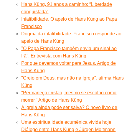
Hans Küng, 91 anos a caminho: “Liberdade
conquistada”
Infalibilidade. O apelo de Hans Küng ao Papa
Francisco
Dogma da infalibilidade. Francisco responde ao
apelo de Hans Küng
''O Papa Francisco também envia um sinal ao
Irã''. Entrevista com Hans Küng
Por que devemos voltar para Jesus. Artigo de
Hans Küng
"Creio em Deus, mas não na Igreja", afirma Hans
Küng
''Permaneço cristão, mesmo se escolho como
morrer.'' Artigo de Hans Küng
A Igreja ainda pode ser salva? O novo livro de
Hans Küng
Uma espiritualidade ecumênica vivida hoje.
Diálogo entre Hans Küng e Jürgen Moltmann