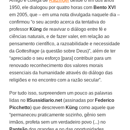
Amigo e colega de
Ratzinger
desde o fim dos anos
1950, ele dialogou por quatro horas com
Bento XVI
em 2005, que – em uma nota divulgada naquele dia –
confirmou “o seu acordo acerca da tentativa do
professor
Küng
de reavivar o diálogo entre fé e
ciências naturais, e de fazer valer, em relação ao
pensamento científico, a razoabilidade e necessidade
da
Gottesfrage
(a questão sobre Deus)”, além de ter
“apreciado o seu esforço [para] contribuir para um
renovado reconhecimento dos valores morais
essenciais da humanidade através do diálogo das
religiões e no encontro com a razão secular”.
Por tudo isso, surpreendem um pouco as palavras
lidas no
IlSussidiario.net
(assinadas por
Federico
Picchetto
) que descrevem
Küng
como aquele que
“permaneceu praticamente sozinho, gênio sem
irmãos, profeta sem um verdadeiro povo (...) no
Panteão
dos grandes e no das oportunidades