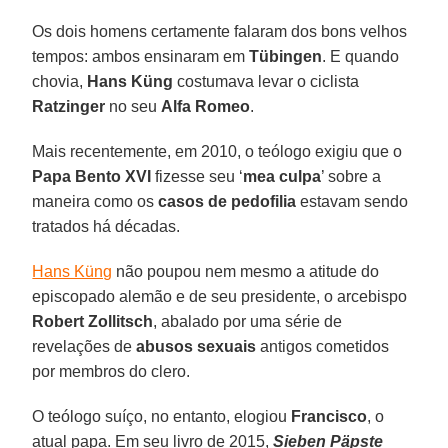
Os dois homens certamente falaram dos bons velhos
tempos: ambos ensinaram em
Tübingen
. E quando
chovia,
Hans Küng
costumava levar o ciclista
Ratzinger
no seu
Alfa Romeo
.
Mais recentemente, em 2010, o teólogo exigiu que o
Papa Bento XVI
fizesse seu ‘
mea culpa
’ sobre a
maneira como os
casos de pedofilia
estavam sendo
tratados há décadas.
Hans Küng
não poupou nem mesmo a atitude do
episcopado alemão e de seu presidente, o arcebispo
Robert Zollitsch
, abalado por uma série de
revelações de
abusos sexuais
antigos cometidos
por membros do clero.
O teólogo suíço, no entanto, elogiou
Francisco
, o
atual papa. Em seu livro de 2015,
Sieben Päpste