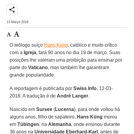
share
13 Março 2018
O teólogo suíço
Hans Küng
, católico e muito crítico
com a
Igreja
, fará 90 anos no dia 19 de março. Suas
posições lhe valeram uma proibição para ensinar por
parte do
Vaticano
, mas também lhe garantiram
grande popularidade.
A reportagem é publicada por
Swiss Info
, 12-03-
2018. A tradução é de
André Langer
.
Nascido em
Sursee
(
Lucerna
), para onde voltou há
alguns anos, filho de sapateiro,
Hans Küng
morou
em
Tübingen
, na
Alemanha
, onde ensinou durante
36 anos na
Universidade Eberhard-Karl
, antes de