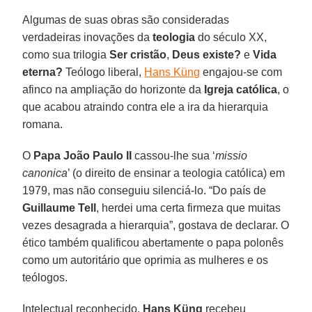
Algumas de suas obras são consideradas
verdadeiras inovações da
teologia
do século XX,
como sua trilogia
Ser cristão
,
Deus existe?
e
Vida
eterna?
Teólogo liberal,
Hans Küng
engajou-se com
afinco na ampliação do horizonte da
Igreja católica
, o
que acabou atraindo contra ele a ira da hierarquia
romana.
O
Papa João Paulo II
cassou-lhe sua ‘
missio
canonica
’ (o direito de ensinar a teologia católica) em
1979, mas não conseguiu silenciá-lo. “Do país de
Guillaume Tell
, herdei uma certa firmeza que muitas
vezes desagrada a hierarquia”, gostava de declarar. O
ético também qualificou abertamente o papa polonês
como um autoritário que oprimia as mulheres e os
teólogos.
Intelectual reconhecido,
Hans Küng
recebeu