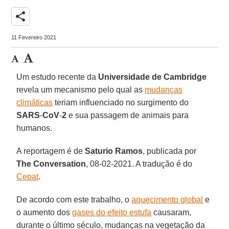
share
11 Fevereiro 2021
Um estudo recente da
Universidade
de Cambridge
revela um mecanismo pelo qual as
mudanças
climáticas
teriam influenciado no surgimento do
SARS
-
CoV
-
2
e sua passagem de animais para
humanos.
A reportagem é de
Saturio
Ramos
, publicada por
The
Conversation
, 08-02-2021. A tradução é do
Cepat
.
De acordo com este trabalho, o
aquecimento global
e
o aumento dos
gases do efeito estufa
causaram,
durante o último século, mudanças na vegetação da