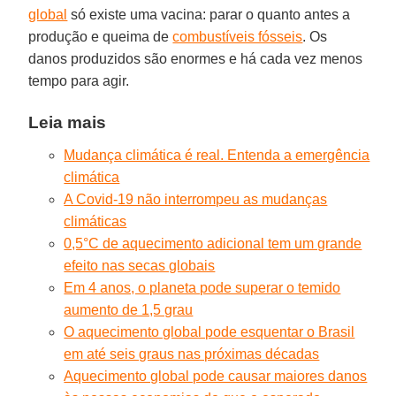
global
só existe uma vacina: parar o quanto antes a
produção e queima de
combustíveis fósseis
. Os
danos produzidos são enormes e há cada vez menos
tempo para agir.
Leia mais
Mudança climática é real. Entenda a emergência
climática
A Covid-19 não interrompeu as mudanças
climáticas
0,5°C de aquecimento adicional tem um grande
efeito nas secas globais
Em 4 anos, o planeta pode superar o temido
aumento de 1,5 grau
O aquecimento global pode esquentar o Brasil
em até seis graus nas próximas décadas
Aquecimento global pode causar maiores danos