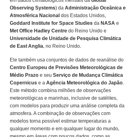
em dados climatológicos mensais da
Global
Observing
Systems
) da
Administração Oceânica e
Atmosférica Nacional
dos Estados Unidos,
Goddard Institute for Space Studies
da
NASA
e
Met Office Hadley Centre
do Reino Unido e
Universidade de Unidade de Pesquisa Climática
de East Anglia
, no Reino Unido.
Ele também usa conjuntos de dados de reanálise do
Centro Europeu de Previsões Meteorológicas de
Médio Prazo
e seu
Serviço de Mudança Climática
Copernicus
e a
Agência Meteorológica do Japão
.
Este método combina milhões de observações
meteorológicas e marinhas, inclusive de satélites,
com modelos para produzir uma análise completa da
atmosfera. A combinação de observações com
modelos torna possível estimar temperaturas a
qualquer momento e em qualquer lugar do mundo,
mesmo em áreas com poucos dados, como as