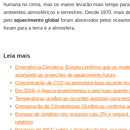
humana no clima, mas os mares levarão mais tempo para
ambientes atmosféricos e terrestres. Desde 1970, mais d
pelo
aquecimento
global
foram absorvidos pelos oceano
foram para a terra e a atmosfera.
Leia mais
Emergência Climática: Estudo confirma que os model
acertando as projeções de aquecimento futuro
Concentração de CO2 na atmosfera bate recorde his
Em 2019, o Alasca experimentou o ano mais quente j
Temperaturas oceânicas recordes apontam para tend
Comparação de Climatologias Oceânicas confirma a
Estoque de oxigênio nos oceanos caiu 2% e seguirá 
relatório
Relatório do IPCC sobre a degradação dos oceanos e