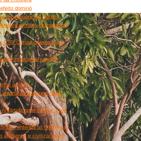
 efeito dominó
er consequências globais
peratura recorde, aumento do
i 0,69°C mais quente que o
calor recorde de julho de
ntre a fauna
s antárticas deslizem mais
 Antártida pode causar 'caos
tintas; entenda as diferenças
 ambiental e civilizacional