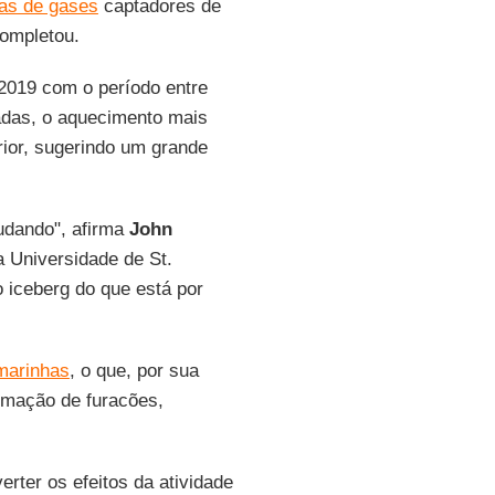
as de gases
captadores de
completou.
019 com o período entre
adas, o aquecimento mais
ior, sugerindo um grande
udando", afirma
John
a Universidade de St.
 iceberg do que está por
marinhas
, o que, por sua
rmação de furacões,
erter os efeitos da atividade