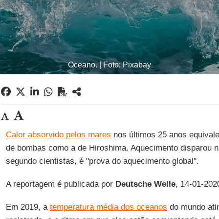
Oceano. | Foto: Pixabay
Calor absorvido pelos mares
nos últimos 25 anos equivale
de bombas como a de Hiroshima. Aquecimento disparou na
segundo cientistas, é "prova do aquecimento global".
A reportagem é publicada por
Deutsche
Welle
, 14-01-202
Em 2019, a
temperatura média dos oceanos
do mundo atin