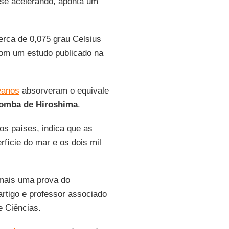
 se acelerando, aponta um
rca de 0,075 grau Celsius
com um estudo publicado na
eanos
absorveram o equivale
omba de Hiroshima
.
ios países, indica que as
rfície do mar e os dois mil
 mais uma prova do
 artigo e professor associado
e Ciências.