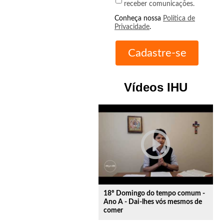
receber comunicações.
Conheça nossa
Política de
Privacidade
.
Vídeos IHU
play_circle_outline
18º Domingo do tempo comum -
Ano A - Dai-lhes vós mesmos de
comer