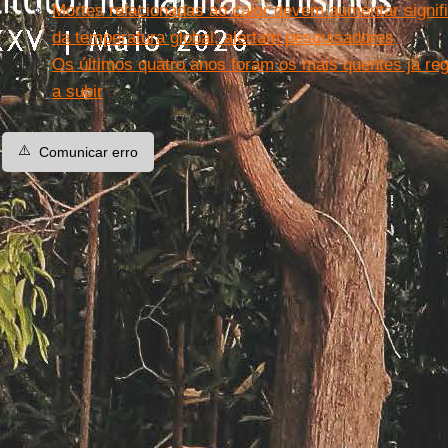
Mortes relacionadas ao calor devem aumentar signi
da temperatura global, alertam pesquisadores
Os últimos quatro anos foram os mais quentes já re
a subir
⚠️
Comunicar erro