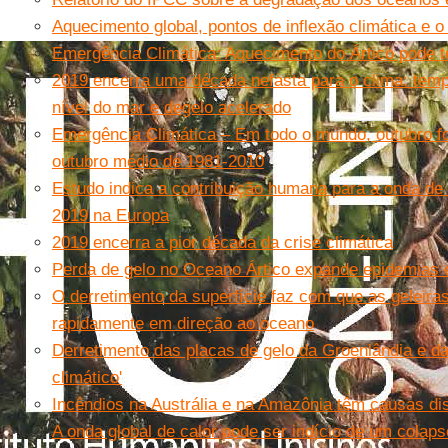
Aquecimento global, pontos de inflexão climática e o
Emergência Climática: Aquecimento do Ártico pode t
2019 encerra uma década nefasta para o clima: tem
nível do mar e degelo acelerado
Emergência Climática – Em todo o mundo, outubro fo
outubro médio de 1981-2010
Estudo indica a contribuição humana para a onda de 
2019 na Europa
2019 encerra a pior década da crise climática
Perda de gelo no Oceano Ártico expande epidemias e
O derretimento da superfície faz com que as geleira
rapidamente em direção ao oceano
Derretimento das placas de gelo da Groenlândia e da
climático'
Incêndios na Austrália e na Amazônia têm causas dis
A onda global de calor pode ser indício de um colapso