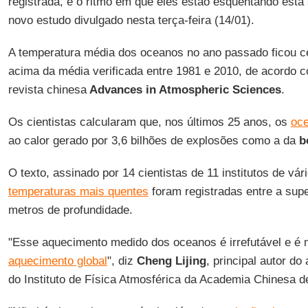
registrada, e o ritmo em que eles estão esquentando está
novo estudo divulgado nesta terça-feira (14/01).
A temperatura média dos oceanos no ano passado ficou ce
acima da média verificada entre 1981 e 2010, de acordo 
revista chinesa
Advances in Atmospheric Sciences
.
Os cientistas calcularam que, nos últimos 25 anos, os
oc
ao calor gerado por 3,6 bilhões de explosões como a da
b
O texto, assinado por 14 cientistas de 11 institutos de vár
temperaturas mais quentes
foram registradas entre a supe
metros de profundidade.
"Esse aquecimento medido dos oceanos é irrefutável e é
aquecimento global
", diz
Cheng
Lijing
, principal autor do
do Instituto de Física Atmosférica da Academia Chinesa d