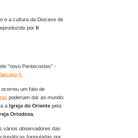
to e a cultura da Diocese de
reproduzido por
Il
ele "novo Pentecostes" -
aticano II
.
ocorreu um fato de
ras
poderiam dar ao mundo:
ra a
Igreja do Oriente
pela
reja Ortodoxa
.
s vários observadores das
cismáticas formuladas por