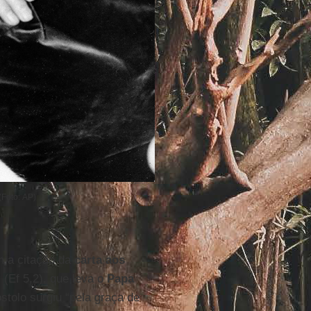
(Foto: AP)
om a citação da
carta aos
(Ef 5,2), que leva o
Papa
tolo surgiu “pela graça de