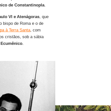
nico de Constantinopla
.
aulo VI e Atenágoras
, que
 o bispo de Roma e o de
pa à Terra Santa
, com
os cristãos, sob a sábia
o Ecumênico
.