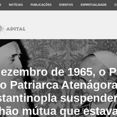
S
NOTÍCIAS
PUBLICAÇÕES
EVENTOS
ESPIRITUALIDADE
C
ezembro de 1965, o 
 o Patriarca Atenágor
tantinopla suspende
ão mútua que estava