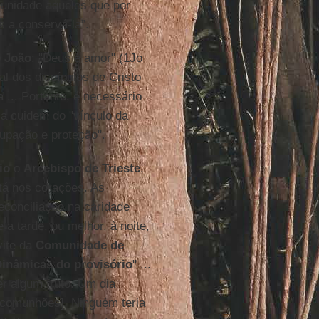
 unidade aqueles que por
s a conservá-la”.
o João
: "Deus é amor" (1Jo
al dos discípulos de Cristo
 ... Portanto, é necessário
a cuidem do "vínculo da
cupação e proteção".
io
o
Arcebispo de Trieste
,
está nos corações. As
econciliação na caridade
a tarde, ou melhor, à noite,
vite da
Comunidade de
inâmicas do provisório
" ...
er algum fruto. Um dia
comunhões]. Ninguém teria