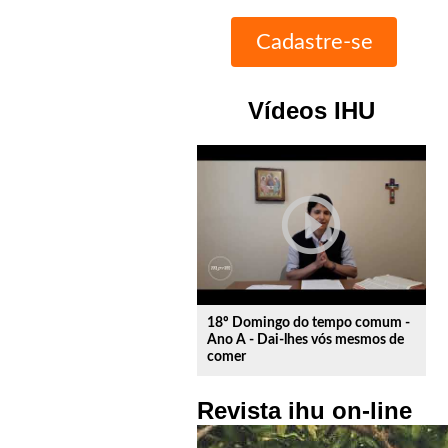
Vídeos IHU
play_circle_outline
18º Domingo do tempo comum -
Ano A - Dai-lhes vós mesmos de
comer
Revista ihu on-line