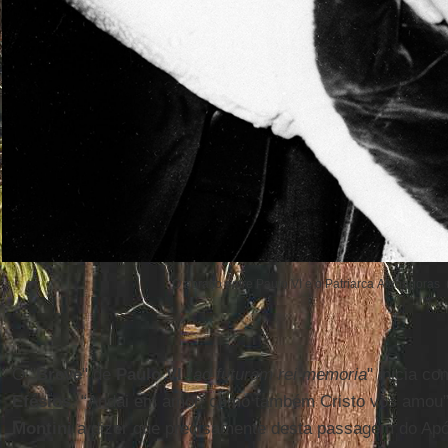
O abraço entre Paulo VI e o Patriarca Atenágoras 
O "
Breve
" de
Paulo VI
"
ad futuram rei memoria
" inicia c
Efésios
. “Andai em amor, como também Cristo vos amou” 
Montini
a dizer que precisamente desta passagem do Após