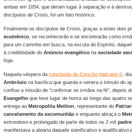
ambas em 1054, que deram lugar à separação e à destruiç
discípulos de Cristo, foi um fato histórico.
Finalmente os discípulos de Cristo, graças a estes dois p
ecumênico
, se reconhecerão e se encontrarão como irm
para um caminho em busca, na escuta do Espírito, daque
à credibilidade do
Anúncio evangélico
na
sociedade sec
hoje.
Naquela véspera da
conclusão do Concílio Vaticano II
, di
Ambrósio
na basílica que guarda e venera o túmulo do a
confiou a missão de "confirmar os irmãos na fé", depois d
Evangelho
que teve lugar de honra ao longo das quatro s
entrega ao
Metropolita Meliton
, representante do
Patria
cancelamento da excomunhão
e enquanto abraça o
Metr
estrondoso e prolongado de parte de todos os 2 mil
padre
manifestava a alegria daquele significativo e qualificati