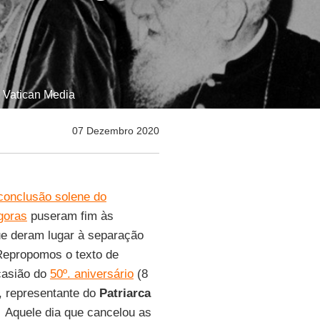
: Vatican Media
07 Dezembro 2020
conclusão solene do
goras
puseram fim às
e deram lugar à separação
 Repropomos o texto de
ocasião do
50º. aniversário
(8
, representante do
Patriarca
. Aquele dia que cancelou as