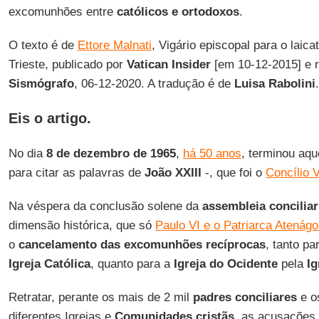
excomunhões entre
católicos e ortodoxos
.
O texto é de
Ettore Malnati
, Vigário episcopal para o laica
Trieste, publicado por
Vatican Insider
[em 10-12-2015] e 
Sismógrafo
, 06-12-2020. A tradução é de
Luisa Rabolini
.
Eis o artigo.
No dia
8 de dezembro de 1965
,
há 50 anos
, terminou aqu
para citar as palavras de
João XXIII
-, que foi o
Concílio V
Na véspera da conclusão solene da
assembleia conciliar
dimensão histórica, que só
Paulo VI e o Patriarca Atenágo
o
cancelamento das excomunhões recíprocas
, tanto pa
Igreja Católica
, quanto para a
Igreja do Ocidente
pela
Ig
Retratar, perante os mais de 2 mil
padres conciliares
e o
diferentes Igrejas e
Comunidades cristãs
, as acusações 