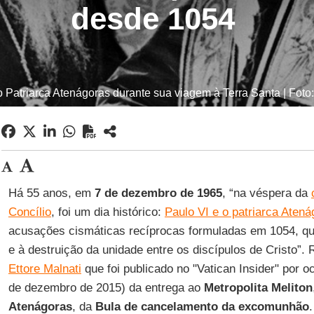
desde 1054
 Patriarca Atenágoras durante sua viagem à Terra Santa | Foto
Há 55 anos, em
7 de dezembro de 1965
, “na véspera da
Concílio
, foi um dia histórico:
Paulo VI e o patriarca Atená
acusações cismáticas recíprocas formuladas em 1054, qu
e à destruição da unidade entre os discípulos de Cristo”.
Ettore Malnati
que foi publicado no "Vatican Insider" por 
de dezembro de 2015) da entrega ao
Metropolita Meliton
Atenágoras
, da
Bula de cancelamento da excomunhão