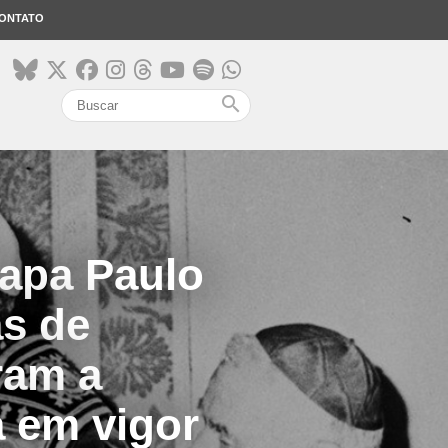
ONTATO
search
Papa Paulo
as de
ram a
 em vigor