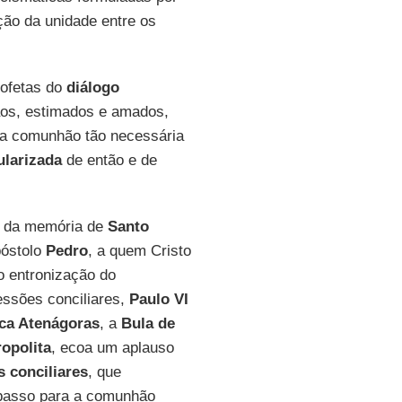
ão da unidade entre os
rofetas do
diálogo
ãos, estimados e amados,
la comunhão tão necessária
ularizada
de então e de
a da memória de
Santo
póstolo
Pedro
, a quem Cristo
o entronização do
essões conciliares,
Paulo VI
rca Atenágoras
, a
Bula de
opolita
, ecoa um aplauso
s conciliares
, que
vo passo para a comunhão