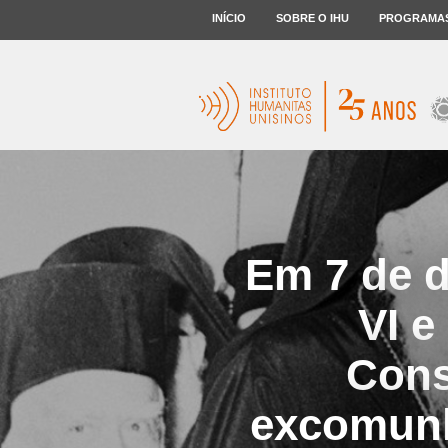
INÍCIO
SOBRE O IHU
PROGRAMA
Em 7 de d
VI e
Cons
excomunh