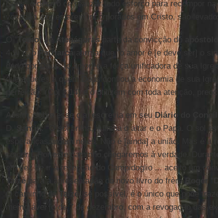
Deus” o desejo de realizar todo esforço para recompor na
vocação, por estarem incorporados em Cristo, são levado
O "
Tomo
" de
Atenágoras
parte da convicção do
apóstol
4,9) e, o
Patriarca
afirma que "o amor é [e deve ser] o sin
dado por Deus, [o amor] é a força unificadora de sua Igreja
que aqueles a quem Deus confiou a economia de sua Igrej
perfeição" (Col 3,14) e o utilizem com toda atenção, preo
Assim, sobre esse dia, escrevia em seu
Diário do Concíl
D.
Santin
: “O sol brilha, ilumina o altar e o Papa. O sol 
esperanças ardem neles. Não é [ainda] a união. Mas é a r
sincera. Por este caminho chegaremos à verdade. Durante 
em vez de ir à recepção do Campidoglio ... aceito um con
Taizè
para a apresentação do novo livro do frère
Roger
"
D
O caminho de
Taizè
, se possível, é o único que pode traz
memorável [o de 7 de dezembro, com a revogação das ex