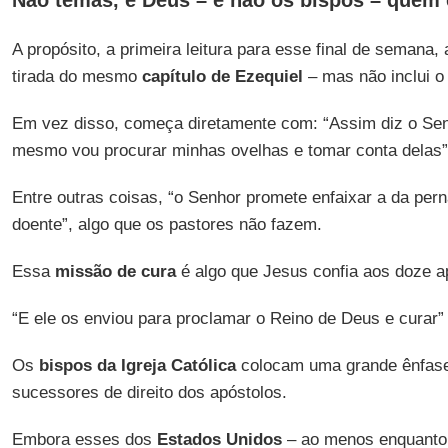
Não temas, é Deus – e não os bispos – quem
A propósito, a primeira leitura para esse final de semana,
tirada do mesmo
capítulo de Ezequiel
– mas não inclui o 
Em vez disso, começa diretamente com: “Assim diz o Se
mesmo vou procurar minhas ovelhas e tomar conta delas”
Entre outras coisas, “o Senhor promete enfaixar a da pern
doente”, algo que os pastores não fazem.
Essa
missão de cura
é algo que Jesus confia aos doze a
“E ele os enviou para proclamar o Reino de Deus e curar” 
Os
bispos da Igreja Católica
colocam uma grande ênfase 
sucessores de direito dos apóstolos.
Embora esses dos
Estados Unidos
– ao menos enquanto 