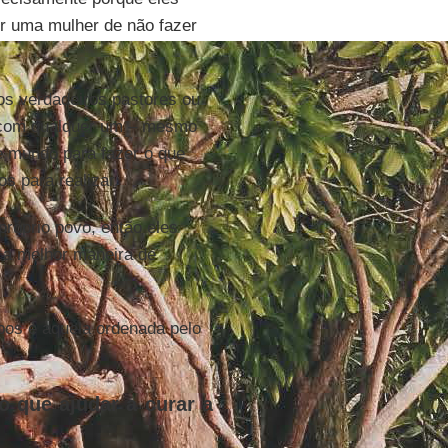
er uma mulher de não fazer
os verdadeiros pastores ou
 com qualquer um – mesmo
e mundo para fazer o que
s para realizar.
róprio povo, então eles
 a melhor maneira de
pos é aquela ordenada pelo
o que ajudar a curar a