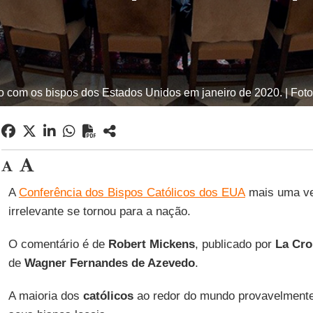
 com os bispos dos Estados Unidos em janeiro de 2020. | Fot
A
Conferência dos Bispos Católicos dos EUA
mais uma ve
irrelevante se tornou para a nação.
O comentário é de
Robert Mickens
, publicado por
La Cro
de
Wagner Fernandes de Azevedo
.
A maioria dos
católicos
ao redor do mundo provavelment