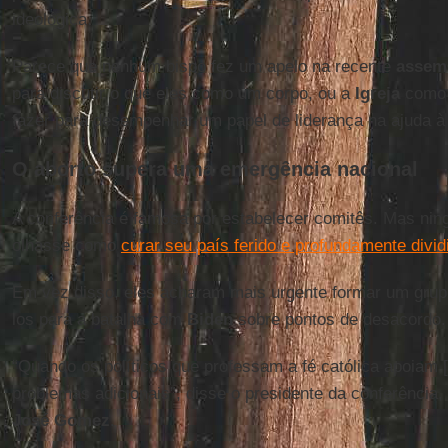
ideológica.
Parece que nenhum bispo fez um apelo na recente
assemb
para discutir o que eles como um corpo, ou a
Igreja
como 
fazer para desempenhar um papel de liderança na ajuda à
O aborto supera uma emergência nacional
A conferência é famosa por estabelecer comitês. Mas ni
olhasse como
curar seu país ferido e profundamente divid
Em vez disso, eles acharam mais urgente formar um grupo
los para a batalha com
Biden
sobre pontos de desacordo.
“Quando os políticos que professam a fé católica apoiam [o
problemas adicionais”, disse o presidente da conferência,
José Gomez
.