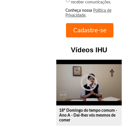
receber comunicações.
Conheça nossa
Política de
Privacidade
.
Vídeos IHU
play_circle_outline
18º Domingo do tempo comum -
Ano A - Dai-lhes vós mesmos de
comer