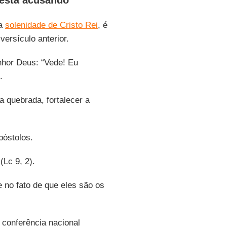
 está acusando
 a
solenidade de Cristo Rei
, é
versículo anterior.
nhor Deus: “Vede! Eu
.
a quebrada, fortalecer a
póstolos.
(Lc 9, 2).
no fato de que eles são os
conferência nacional