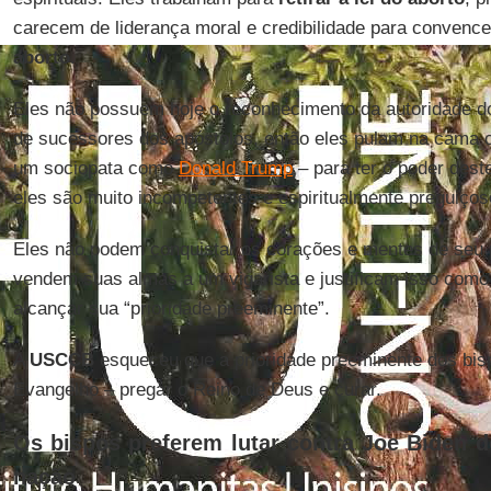
carecem de liderança moral e credibilidade para convenc
aborto
.
Eles não possuem hoje o reconhecimento da autoridade d
de sucessores dos apóstolos, então eles pulam na cama
um sociopata como
Donald Trump
– para ter o poder dest
eles são muito incompetentes e espiritualmente preguiçoso
Eles não podem conquistar os corações e mentes de seu p
vendem suas almas a um vigarista e justificam isso como
alcançar sua “prioridade preeminente”.
A
USCCB
esqueceu que a prioridade preeminente dos bis
Evangelho – pregar o Reino de Deus e curar.
Os bispos preferem lutar contra Joe Biden d
nação