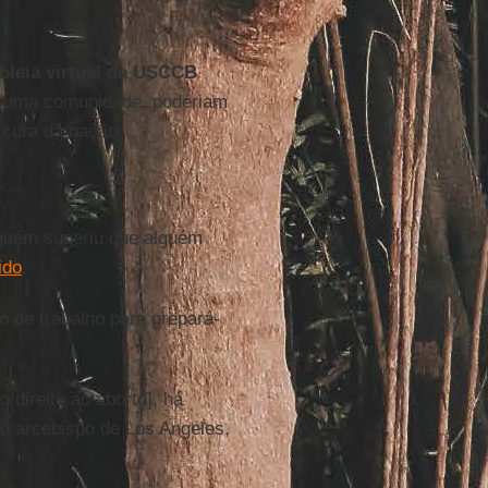
leia virtual da USCCB
uma comunidade, poderiam
 cura da nação.
nguém sugeriu que alguém
ido
.
 de trabalho para prepará-
 direito ao aborto], há
 o arcebispo de Los Angeles,