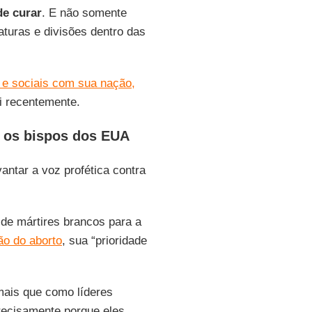
de curar
. E não somente
aturas e divisões dentro das
s e sociais com sua nação,
i recentemente.
a os bispos dos EUA
antar a voz profética contra
de mártires brancos para a
ão do aborto
, sua “prioridade
ais que como líderes
recisamente porque eles