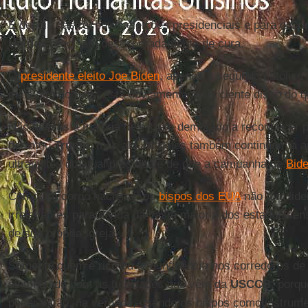
E depois das recentes eleições presidenciais e para o
Co
Unidos
precisam desesperadamente de cura.
O
presidente eleito Joe Biden
, apenas o segundo católico 
mais alto do país, está obviamente mais ciente disso do q
Não apenas a maioria deles tem demorado a reconhecer p
derrotou
Trump
, mas alguns deles também continuam a a
ultrajantes do atual presidente de que a campanha de
Bid
Como um corpo nacional, os
bispos dos EUA
não têm lide
irrelevantes para a vida da vasta maioria dos estadunide
de sua própria Igreja.
Somente quem é rico ou tem influência nos corredores d
sintonizado com as futilidades que vêm da
USCCB
, porq
poder estão, na verdade, usando os bispos como instrume