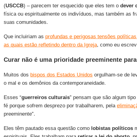
(
USCCB
) – parecem ter esquecido que eles tem o
dever 
física ou espiritualmente os indivíduos, mas também as fr
suas comunidades.
Que incluiriam as
profundas e perigosas tensões política
as quais estão refletindo dentro da Igreja
, como eu escrev
Curar não é uma prioridade preeminente par
Muitos dos
bispos dos Estados Unidos
orgulham-se de lev
o mal e os demônios da contemporaneidade.
Esses “
guerreiros culturais
” pensam que são algum tipo 
fé porque sofrem desprezo por trabalharem, pela
eliminaç
preeminente”.
Eles têm pautado essa questão como
lobistas políticos
m
espirituais. Eles trabalham para
retirar a lei do aborto
, p