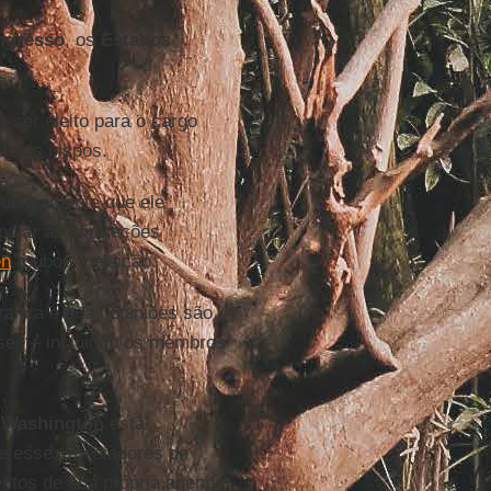
ngresso
, os
Estados
a ser eleito para o cargo
ue os bispos.
ublicamente que ele
poiar as afirmações
en
roubou a eleição.
rança e suas opiniões são
nses – incluindo os membros
e
Washington
está
ue esses mediadores de
ntos de sua própria agenda