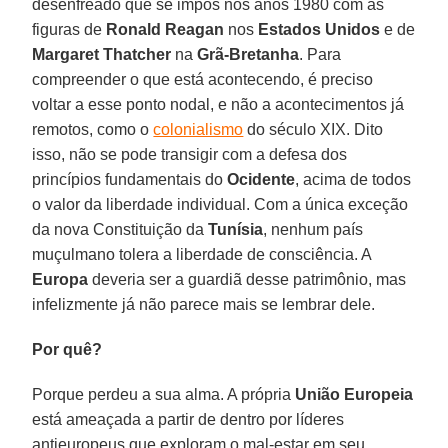
desenfreado que se impôs nos anos 1980 com as
figuras de
Ronald Reagan
nos
Estados Unidos
e de
Margaret Thatcher
na
Grã-Bretanha
. Para
compreender o que está acontecendo, é preciso
voltar a esse ponto nodal, e não a acontecimentos já
remotos, como o
colonialismo
do século XIX. Dito
isso, não se pode transigir com a defesa dos
princípios fundamentais do
Ocidente
, acima de todos
o valor da liberdade individual. Com a única exceção
da nova Constituição da
Tunísia
, nenhum país
muçulmano tolera a liberdade de consciência. A
Europa
deveria ser a guardiã desse patrimônio, mas
infelizmente já não parece mais se lembrar dele.
Por quê?
Porque perdeu a sua alma. A própria
União Europeia
está ameaçada a partir de dentro por líderes
antieuropeus que exploram o mal-estar em seu