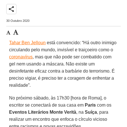
share
30 Outubro 2020
Tahar Ben Jelloun
está convencido: “Há outro inimigo
circulando pelo mundo, invisível e traiçoeiro como o
coronavírus
, mas que não pode ser combatido com
gel nem usando a máscara. Não existe um
desinfetante eficaz contra a barbárie do terrorismo. É
preciso vigiar, é preciso ter a coragem de enfrentar a
realidade”.
No próximo sábado, às 17h30 [hora de Roma], o
escritor se conectará de sua casa em
Paris
com os
Eventos Literários Monte Verità
, na
Suíça
, para
realizar um encontro que enfoca o círculo vicioso
entre racismos e novas escravidões.