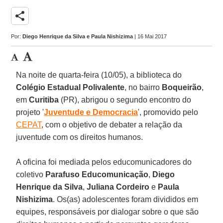
share
Por:
Diego Henrique da Silva e Paula Nishizima
| 16 Mai 2017
Na noite de quarta-feira (10/05), a biblioteca do
Colégio Estadual Polivalente
, no bairro
Boqueirão
,
em
Curitiba
(PR), abrigou o segundo encontro do
projeto '
Juventude e Democracia
', promovido pelo
CEPAT
, com o objetivo de debater a relação da
juventude com os direitos humanos.
A oficina foi mediada pelos educomunicadores do
coletivo
Parafuso Educomunicação
,
Diego
Henrique da Silva
,
Juliana Cordeiro
e
Paula
Nishizima
. Os(as) adolescentes foram divididos em
equipes, responsáveis por dialogar sobre o que são