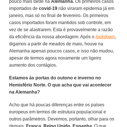
pouco mais tarde na
Alemanha
. Os primeiros casos
importados de
covid-19
não viraram epidemia já em
janeiro, mas só no final de fevereiro. Os primeiros
casos importados foram mantidos sob controle, em
vez de se alastrarem. Esta é provavelmente a razão
da eficiência da nossa abordagem. Após o
lockdown
,
digamos a partir de meados de maio, houve na
Alemanha apenas poucos casos, e isso não mudou,
apesar de termos agora novamente um ligeiro
aumento dos contágios.
Estamos às portas do outono e inverno no
Hemisfério Norte. O que acha que vai acontecer
na Alemanha?
Acho que há poucas diferenças entre os países
europeus em termos de estrutura populacional e
outros parâmetros. Devemos, portanto, olhar para os
demais,
França
,
Reino
Unido
,
Espanha
. O que