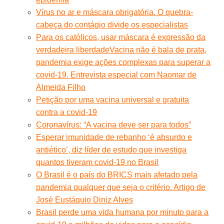
Vírus no ar e máscara obrigatória. O quebra-
cabeça do contágio divide os especialistas
Para os católicos, usar máscara é expressão da
verdadeira liberdade
Vacina não é bala de prata,
pandemia exige ações complexas para superar a
covid-19. Entrevista especial com Naomar de
Almeida Filho
Petição por uma vacina universal e gratuita
contra a covid-19
Coronavírus: “A vacina deve ser para todos”
Esperar imunidade de rebanho ‘é absurdo e
antiético’, diz líder de estudo que investiga
quantos tiveram covid-19 no Brasil
O Brasil é o país do BRICS mais afetado pela
pandemia qualquer que seja o critério. Artigo de
José Eustáquio Diniz Alves
Brasil perde uma vida humana por minuto para a