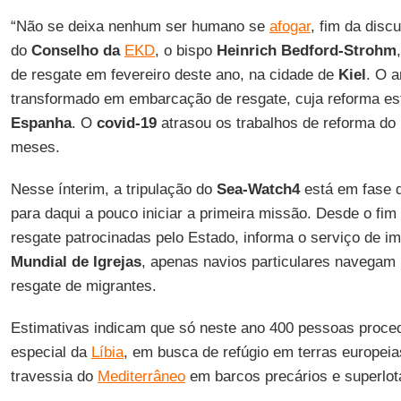
“Não se deixa nenhum ser humano se
afogar
, fim da disc
do
Conselho da
EKD
, o bispo
Heinrich Bedford-Strohm
de resgate em fevereiro deste ano, na cidade de
Kiel
. O a
transformado em embarcação de resgate, cuja reforma est
Espanha
. O
covid-19
atrasou os trabalhos de reforma do
meses.
Nesse ínterim, a tripulação do
Sea-Watch4
está em fase d
para daqui a pouco iniciar a primeira missão. Desde o fi
resgate patrocinadas pelo Estado, informa o serviço de 
Mundial de Igrejas
, apenas navios particulares navegam
resgate de migrantes.
Estimativas indicam que só neste ano 400 pessoas proc
especial da
Líbia
, em busca de refúgio em terras europei
travessia do
Mediterrâneo
em barcos precários e superlot