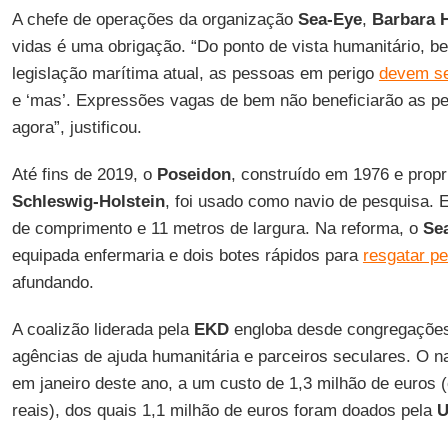
A chefe de operações da organização
Sea-Eye
,
Barbara 
vidas é uma obrigação. “Do ponto de vista humanitário, 
legislação marítima atual, as pessoas em perigo
devem se
e ‘mas’. Expressões vagas de bem não beneficiarão as p
agora”, justificou.
Até fins de 2019, o
Poseidon
, construído em 1976 e prop
Schleswig-Holstein
, foi usado como navio de pesquisa. 
de comprimento e 11 metros de largura. Na reforma, o
Se
equipada enfermaria e dois botes rápidos para
resgatar p
afundando.
A coalizão liderada pela
EKD
engloba desde congregações
agências de ajuda humanitária e parceiros seculares. O nav
em janeiro deste ano, a um custo de 1,3 milhão de euros 
reais), dos quais 1,1 milhão de euros foram doados pela
U