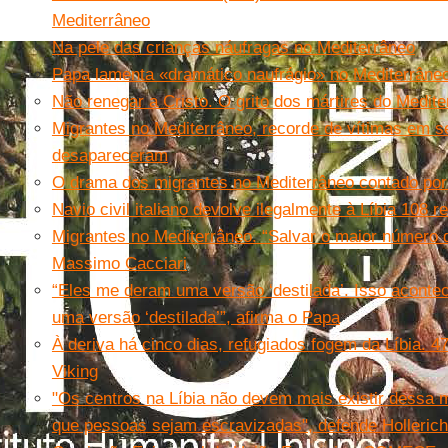
Mediterrâneo
Na pele das crianças náufragas no Mediterrâneo
Papa lamenta «dramático naufrágio» no Mediterrâne
Não renegar a Cristo. O grito dos mártires do Medit
Migrantes no Mediterrâneo, recorde de vítimas em 
desapareceram
O drama dos migrantes no Mediterrâneo contado por
Navio civil italiano devolve ilegalmente à Líbia 108 
Migrantes no Mediterrâneo. “Salvar o maior número 
Massimo Cacciari
“Eles me deram uma versão ‘destilada’. Isso acontec
uma versão ‘destilada’”, afirma o Papa
À deriva há cinco dias, refugiados fogem da Líbia. 4
Viking
"Os centros na Líbia não devem mais existir dessa 
que pessoas sejam escravizadas", defende Hollerich