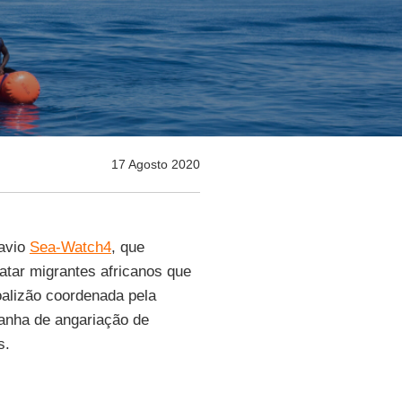
17 Agosto 2020
navio
Sea-Watch4
, que
atar migrantes africanos que
oalizão coordenada pela
panha de angariação de
s.