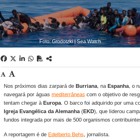
Foto: Grodotzki | Sea Watch
Nos próximos dias zarpará de
Burriana
, na
Espanha
, o 
navegará por águas
mediterrâneas
com o objetivo de resg
tentam chegar à
Europa
. O barco foi adquirido por uma c
Igreja Evangélica da Alemanha
(
EKD
), que liderou cam
fundos integrada por mais de 500 organismos contribuinte
A reportagem é de
Edelberto Behs
, jornalista.