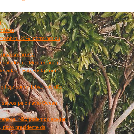
o
errâneo
setembro: 20% morreram ou
 uma socorrista
resgatados no Mediterrâneo
de vidas”. Entrevista com
e hoje com a Líbia: nos dão
7 salvos pelo navio Ocean
maneira. Não podemos aceitar
, novo presidente da