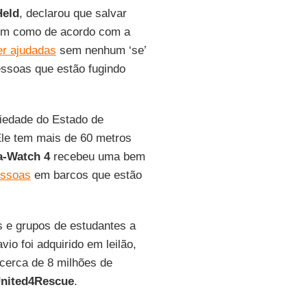
Held
, declarou que salvar
bem como de acordo com a
r ajudadas
sem nenhum ‘se’
essoas que estão fugindo
riedade do Estado de
Ele tem mais de 60 metros
a-Watch 4
recebeu uma bem
essoas
em barcos que estão
 e grupos de estudantes a
io foi adquirido em leilão,
(cerca de 8 milhões de
nited4Rescue
.