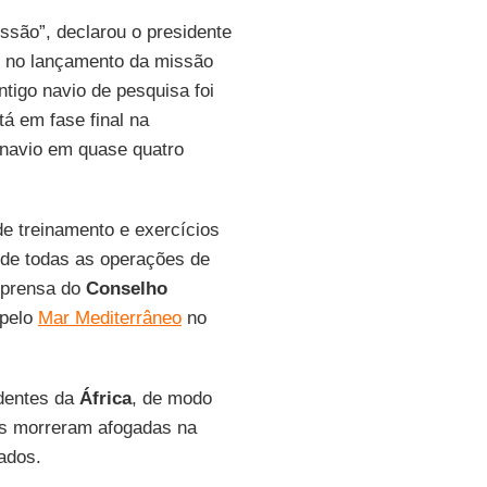
ussão”, declarou o presidente
, no lançamento da missão
ntigo navio de pesquisa foi
á em fase final na
 navio em quase quatro
e treinamento e exercícios
m de todas as operações de
imprensa do
Conselho
 pelo
Mar Mediterrâneo
no
edentes da
África
, de modo
as morreram afogadas na
ados.