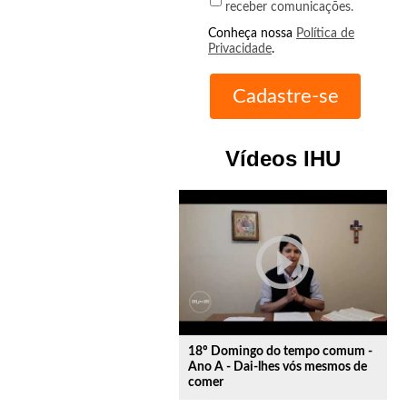
receber comunicações.
Conheça nossa
Política de
Privacidade
.
Vídeos IHU
play_circle_outline
18º Domingo do tempo comum -
Ano A - Dai-lhes vós mesmos de
comer