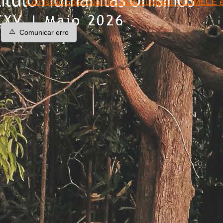
Comissão Episcopal da União Europeia - COMECE e
⚠️
Comunicar erro