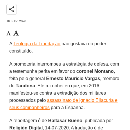
share
16 Julho 2020
A
Teologia da Libertação
não gostava do poder
constituído.
A promotoria interrompeu a estratégia de defesa, com
a testemunha perita em favor do
coronel Montano
,
feita pelo general
Ernesto Mauricio Vargas
, membro
de
Tandona
. Ele reconheceu que, em 2016,
manifestou-se contra a extradição dos militares
processados pelo
assassinato de Ignácio Ellacuría e
seus companheiros
para a Espanha.
A reportagem é de
Baltasar Bueno
, publicada por
Religión Digital
, 14-07-2020. A tradução é de