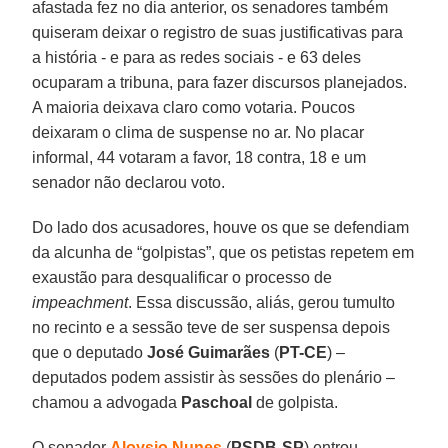
afastada fez no dia anterior, os senadores também
quiseram deixar o registro de suas justificativas para
a história - e para as redes sociais - e 63 deles
ocuparam a tribuna, para fazer discursos planejados.
A maioria deixava claro como votaria. Poucos
deixaram o clima de suspense no ar. No placar
informal, 44 votaram a favor, 18 contra, 18 e um
senador não declarou voto.
Do lado dos acusadores, houve os que se defendiam
da alcunha de “golpistas”, que os petistas repetem em
exaustão para desqualificar o processo de
impeachment
. Essa discussão, aliás, gerou tumulto
no recinto e a sessão teve de ser suspensa depois
que o deputado
José Guimarães
(
PT-CE
) –
deputados podem assistir às sessões do plenário –
chamou a advogada
Paschoal
de golpista.
O senador
Aloysio Nunes
(
PSDB-SP
) entrou