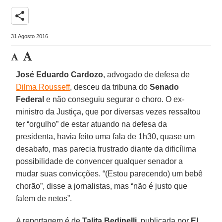
share
31 Agosto 2016
José Eduardo Cardozo
, advogado de defesa de
Dilma Rousseff
, desceu da tribuna do
Senado
Federal
e não conseguiu segurar o choro. O ex-
ministro da Justiça, que por diversas vezes ressaltou
ter “orgulho” de estar atuando na defesa da
presidenta, havia feito uma fala de 1h30, quase um
desabafo, mas parecia frustrado diante da dificílima
possibilidade de convencer qualquer senador a
mudar suas convicções. “(Estou parecendo) um bebê
chorão”, disse a jornalistas, mas “não é justo que
falem de netos”.
A reportagem é de
Talita Bedinelli
, publicada por
El