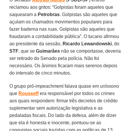
reclamou aos gritos: “Golpistas foram aqueles que
saquearam a
Petrobras
. Golpistas são aqueles que
açulam os chamados movimentos populares para
fazer baderna nas ruas. Golpistas são aqueles que
fraudaram a contabilidade pública”. O tucano afirmou
ao presidente da sessão,
Ricardo Lewandowski
, do
STF
, que se
Guimarães
não se comportasse, deveria
ser retirado do Senado pela polícia. Não foi
necessário. Os ânimos ficaram mais serenos depois
do intervalo de cinco minutos.
O grupo pró-impeachment falava quase em uníssono
que
Rousseff
era responsável por todos os crimes
aos quais respondem: firmar três decretos de crédito
suplementar sem autorização legislativa e as
pedaladas fiscais. Do lado da defesa, além de dizer
que ela é honesta e inocente, pontuou-se as
conquistas sociais trazidas com as políticas de 13