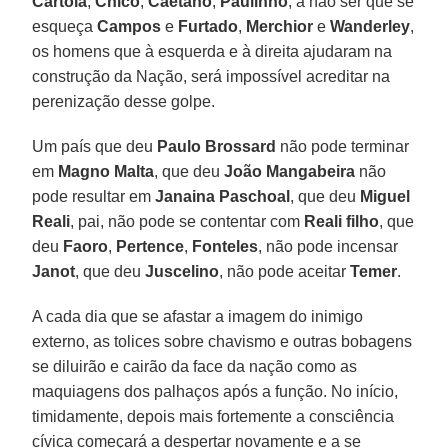
Cartola
,
Chico
,
Caetano
,
Paulinho
, a não ser que se
esqueça
Campos
e
Furtado
,
Merchior
e
Wanderley
,
os homens que à esquerda e à direita ajudaram na
construção da Nação, será impossível acreditar na
perenização desse golpe.
Um país que deu
Paulo Brossard
não pode terminar
em
Magno Malta
, que deu
João Mangabeira
não
pode resultar em
Janaina Paschoal
, que deu
Miguel
Reali
, pai, não pode se contentar com
Reali filho
, que
deu
Faoro
,
Pertence
,
Fonteles
, não pode incensar
Janot
, que deu
Juscelino
, não pode aceitar
Temer
.
A cada dia que se afastar a imagem do inimigo
externo, as tolices sobre chavismo e outras bobagens
se diluirão e cairão da face da nação como as
maquiagens dos palhaços após a função. No início,
timidamente, depois mais fortemente a consciência
cívica começará a despertar novamente e a se