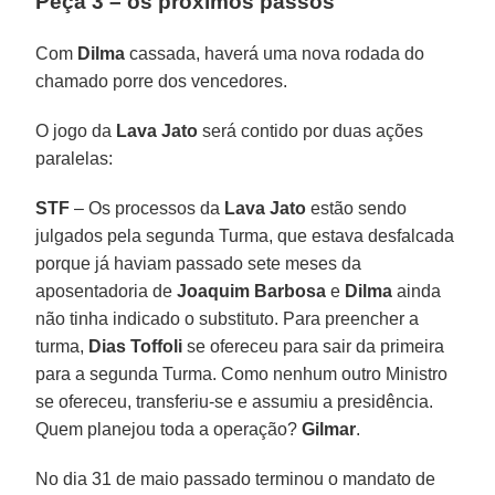
Peça 3 – os próximos passos
Com
Dilma
cassada, haverá uma nova rodada do
chamado porre dos vencedores.
O jogo da
Lava Jato
será contido por duas ações
paralelas:
STF
– Os processos da
Lava Jato
estão sendo
julgados pela segunda Turma, que estava desfalcada
porque já haviam passado sete meses da
aposentadoria de
Joaquim Barbosa
e
Dilma
ainda
não tinha indicado o substituto. Para preencher a
turma,
Dias Toffoli
se ofereceu para sair da primeira
para a segunda Turma. Como nenhum outro Ministro
se ofereceu, transferiu-se e assumiu a presidência.
Quem planejou toda a operação?
Gilmar
.
No dia 31 de maio passado terminou o mandato de