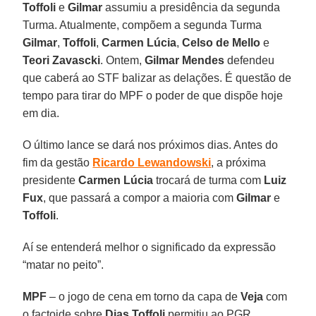
Toffoli
e
Gilmar
assumiu a presidência da segunda
Turma. Atualmente, compõem a segunda Turma
Gilmar
,
Toffoli
,
Carmen Lúcia
,
Celso de Mello
e
Teori Zavascki
. Ontem,
Gilmar Mendes
defendeu
que caberá ao STF balizar as delações. É questão de
tempo para tirar do MPF o poder de que dispõe hoje
em dia.
O último lance se dará nos próximos dias. Antes do
fim da gestão
Ricardo Lewandowski
, a próxima
presidente
Carmen Lúcia
trocará de turma com
Luiz
Fux
, que passará a compor a maioria com
Gilmar
e
Toffoli
.
Aí se entenderá melhor o significado da expressão
“matar no peito”.
MPF
– o jogo de cena em torno da capa de
Veja
com
o factoide sobre
Dias Toffoli
permitiu ao PGR