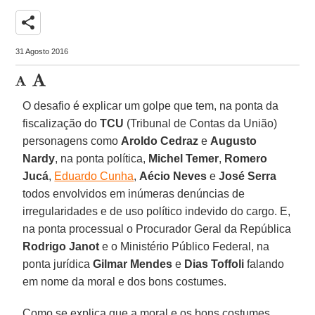
share
31 Agosto 2016
O desafio é explicar um golpe que tem, na ponta da
fiscalização do
TCU
(Tribunal de Contas da União)
personagens como
Aroldo Cedraz
e
Augusto
Nardy
, na ponta política,
Michel Temer
,
Romero
Jucá
,
Eduardo Cunha
,
Aécio Neves
e
José Serra
todos envolvidos em inúmeras denúncias de
irregularidades e de uso político indevido do cargo. E,
na ponta processual o Procurador Geral da República
Rodrigo Janot
e o Ministério Público Federal, na
ponta jurídica
Gilmar Mendes
e
Dias Toffoli
falando
em nome da moral e dos bons costumes.
Como se explica que a moral e os bons costumes