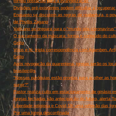
tornou obstáculo para a evangelização”
Divisões pré-existentes podem dificultar a recupera
Enquanto se discutem as regras de reabertura, o po
de Phyllis Zagano
Vaticano se prepara para o “mundo pós-coronavírus”
O sacramento da máscara: forma e conteúdo do culto
Grillo
Vírus e fé: tripla correspondência com Agamben. Ar
Grillo
Após revogação da quarentena, igrejas serão os loc
brasileir@s
“Nossas paróquias estão prontas para acolher as ho
surgir?”
Pastor realiza culto em estacionamento de ginásio e
Igrejas fechadas são antecipação do futuro, alerta T
Liberdade religiosa e Covid-19: uma reflexão das Igr
Por uma Igreja desconfinada