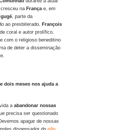
Comunhão
durante a atual
o cresceu na
França
e, em
igugé
, parte da
ado ao presbiterado.
François
de coral e autor prolífico.
 com o religioso beneditino
rma de deter a disseminação
e.
de dois meses nos ajuda a
nvida a
abandonar nossas
que precisa ser questionado
 Devemos apagar de nossas
mples dispensador do
pão