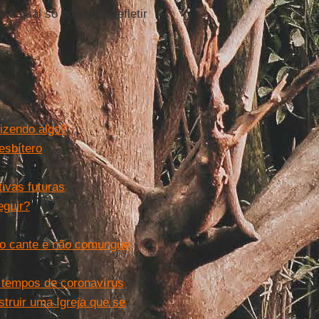
 o qual só podemos refletir
dizendo algo?
esbítero
ivas futuras
eguir?
ão cante e não comungue
m tempos de coronavírus
truir uma Igreja que se