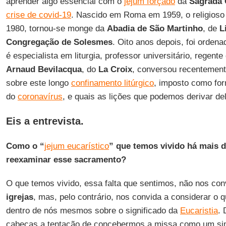
aprender algo essencial com o
jejum forçado
da
Sagrada
crise de covid-19
. Nascido em Roma em 1959, o religios
1980, tornou-se monge da
Abadia de São
Martinho
, de
L
Congregação de Solesmes
. Oito anos depois, foi orden
é especialista em liturgia, professor universitário, regente 
Arnaud
Bevilacqua
, do
La Croix
, conversou recentemente
sobre este longo
confinamento litúrgico
, imposto como fo
do
coronavírus
, e quais as lições que podemos derivar del
Eis a entrevista.
Como o “
jejum eucarístico
” que temos vivido há mais 
reexaminar esse sacramento?
O que temos vivido, essa falta que sentimos, não nos co
igrejas
, mas, pelo contrário, nos convida a considerar o 
dentro de nós mesmos sobre o significado da
Eucaristia
.
cabeças a tentação de concebermos a missa como um si