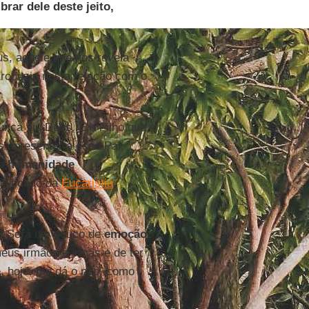
ar dele deste jeito,
s, aquele que nos revela
troduziu nesta relação com o
nca viu Deus. É o Filho que
 apresentar a esse Pai,
ma
humanidade
gnificado da
Eucaristia
,
? Será um pouco de
emoção
eus irmãos e irmãs e de ter
e, hoje, me dá o pão, como