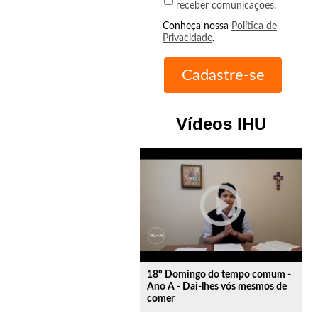
receber comunicações.
Conheça nossa
Política de
Privacidade
.
Vídeos IHU
play_circle_outline
18º Domingo do tempo comum -
Ano A - Dai-lhes vós mesmos de
comer