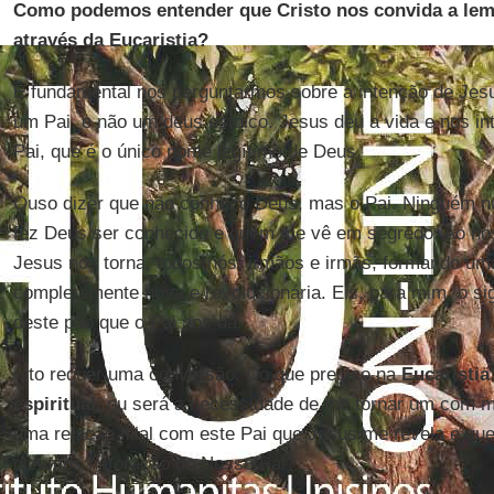
Como podemos entender que Cristo nos convida a lembr
através da Eucaristia?
É fundamental nos perguntarmos sobre a intenção de Jesu
um Pai, e não um deus estoico. Jesus deu a vida e nos in
Pai, que é o único nome legítimo de Deus.
Ouso dizer que não conheço Deus, mas o Pai. Ninguém nu
fez Deus ser conhecido e quem me vê em segredo. Ao nos
Jesus nos torna, todos nós, irmãos e irmãs, formando u
completamente nova e revolucionária. Eis, para mim, o si
deste pão que o Pai nos dá.
Isto requer uma conversão. Do que preciso na
Eucaristia
espiritual
, ou será a necessidade de me tornar um com m
uma relação filial com este Pai que Jesus me revela e qu
dizemos na oração do Nosso Pai?