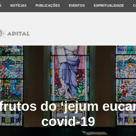
S
NOTÍCIAS
PUBLICAÇÕES
EVENTOS
ESPIRITUALIDADE
C
rutos do ‘jejum eucar
covid-19