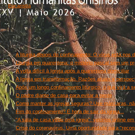
A
Eucaristia
, portanto, permanece sendo um mistério sobre
a respeito.
Leia mais
A liturgia depois do confinamento: O vírus está nos 
Liturgia em quarentena: o mistério pascal sem um pr
A volta difícil à Igreja após a quarentena domiciliar
A Igreja em transformação. Razões atuais e perspect
Após um longo confinamento litúrgico, o que virá a s
O padre diante de casa para evitar a peste
Como manter as igrejas seguras? Use máscaras, n
Fim do confinamento? É hora de sair da igreja...
“A sala de casa virou uma igreja”: velórios online e
Crise do coronavírus. Uma oportunidade para “recons