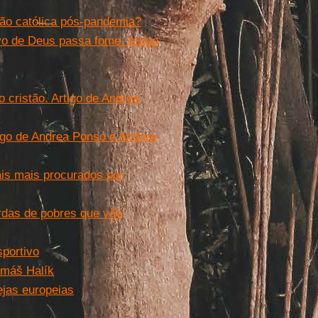
ção católica pós-pandemia?
vo de Deus passa fome. Artigo
 cristão. Artigo de Andrea
tigo de Andrea Ponso e Andrea
ais mais procurados por
rdas de pobres que vão
sportivo
omáš Halík
ejas europeias