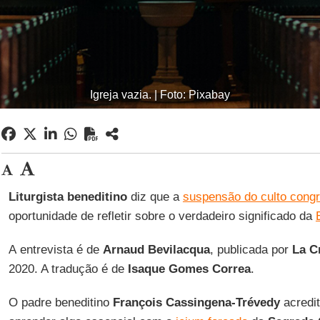
Igreja vazia. | Foto: Pixabay
Liturgista beneditino
diz que a
suspensão do culto congr
oportunidade de refletir sobre o verdadeiro significado da
A entrevista é de
Arnaud
Bevilacqua
, publicada por
La C
2020. A tradução é de
Isaque Gomes Correa
.
O padre beneditino
François Cassingena-Trévedy
acredit