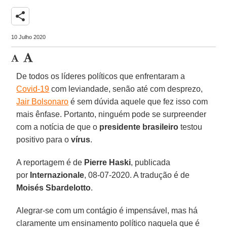
share
10 Julho 2020
De todos os líderes políticos que enfrentaram a
Covid-19
com leviandade, senão até com desprezo,
Jair Bolsonaro
é sem dúvida aquele que fez isso com
mais ênfase. Portanto, ninguém pode se surpreender
com a notícia de que o
presidente
brasileiro
testou
positivo para o
vírus
.
A reportagem é de
Pierre Haski
, publicada
por
Internazionale
, 08-07-2020. A tradução é de
Moisés Sbardelotto
.
Alegrar-se com um contágio é impensável, mas há
claramente um ensinamento político naquela que é