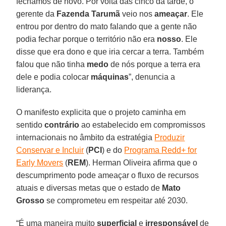
fechamos de novo. Por volta das cinco da tarde, o
gerente da
Fazenda Tarumã
veio nos
ameaçar
. Ele
entrou por dentro do mato falando que a gente não
podia fechar porque o território não era
nosso
. Ele
disse que era dono e que iria cercar a terra. Também
falou que não tinha
medo
de nós porque a terra era
dele e podia colocar
máquinas
”, denuncia a
liderança.
O manifesto explicita que o projeto caminha em
sentido
contrário
ao estabelecido em compromissos
internacionais no âmbito da estratégia
Produzir
Conservar e Incluir
(
PCI
) e do
Programa Redd+ for
Early Movers
(
REM
). Herman Oliveira afirma que o
descumprimento pode ameaçar o fluxo de recursos
atuais e diversas metas que o estado de
Mato
Grosso
se comprometeu em respeitar até 2030.
“É uma maneira muito
superficial
e
irresponsável
de