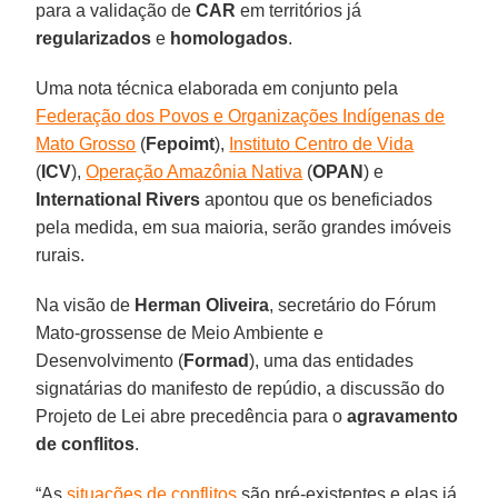
para a validação de
CAR
em territórios já
regularizados
e
homologados
.
Uma nota técnica elaborada em conjunto pela
Federação dos Povos e Organizações Indígenas de
Mato Grosso
(
Fepoimt
),
Instituto Centro de Vida
(
ICV
),
Operação Amazônia Nativa
(
OPAN
) e
International Rivers
apontou que os beneficiados
pela medida, em sua maioria, serão grandes imóveis
rurais.
Na visão de
Herman Oliveira
, secretário do Fórum
Mato-grossense de Meio Ambiente e
Desenvolvimento (
Formad
), uma das entidades
signatárias do manifesto de repúdio, a discussão do
Projeto de Lei abre precedência para o
agravamento
de conflitos
.
“As
situações de conflitos
são pré-existentes e elas já