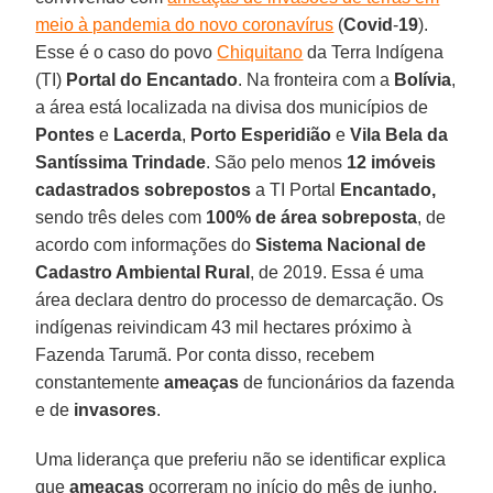
meio à pandemia do novo coronavírus
(
Covid
-
19
).
Esse é o caso do povo
Chiquitano
da Terra Indígena
(TI)
Portal do
Encantado
. Na fronteira com a
Bolívia
,
a área está localizada na divisa dos municípios de
Pontes
e
Lacerda
,
Porto Esperidião
e
Vila Bela da
Santíssima Trindade
. São pelo menos
12 imóveis
cadastrados sobrepostos
a TI Portal
Encantado,
sendo três deles com
100% de área sobreposta
, de
acordo com informações do
Sistema Nacional de
Cadastro Ambiental Rural
, de 2019. Essa é uma
área declara dentro do processo de demarcação. Os
indígenas reivindicam 43 mil hectares próximo à
Fazenda Tarumã. Por conta disso, recebem
constantemente
ameaças
de funcionários da fazenda
e de
invasores
.
Uma liderança que preferiu não se identificar explica
que
ameaças
ocorreram no início do mês de junho,