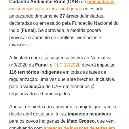
Cadastro Ambiental Rural
(
CAR
) de
propriedades
em sobreposição a terras indígenas
no estado,
ameaçando diretamente
27 áreas
delimitadas,
declaradas ou em estudo pela Fundação Nacional do
Índio (
Funai
). Se aprovada, a medida poderá
provocar o aumento de conflitos, violências e
invasões.
Articulado com a já suspensa Instrução Normativa
nº9/2020 da
Funai
, o
PLC 17/2020
deverá impactar
116 territórios indígenas
em todas as fases de
regularização, uma vez que abre brechas, inclusive,
para a
validação
de CAR em territórios já
regularizados e homologados.
Apesar de ainda não aprovado, o projeto que tramita
desde abril deste ano já traz
impactos negativos
para os povos indígenas de
Mato
Grosso
, que vêm
convivendo com
ameaças de invasões de terras em