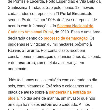
de Pontes e Lacerda, Porto Esperidião e Vila Bela da
Santíssima Trindade. São pelo menos 12 imóveis
cadastrados sobrepostos a
TI Portal Encantado
,
sendo três deles com 100% de área sobreposta, de
acordo com informações do
Sistema Nacional de
Cadastro Ambiental Rural
, de 2019. Essa é uma área
declarada dentro do
processo de demarcação
. Os
indígenas reivindicam 43 mil hectares próximo à
Fazenda Tarumã
. Por conta disso, recebem
constantemente
ameaças
de funcionários da fazenda
e de
invasores
, como relata a liderança em
anonimato.
“Nós fechamos nosso território com cadeado no dia
seis, comunicamos o
Exército
e colocamos uma
placa de
aviso
sobre a
pandemia na entrada da
aldeia
. No dia sete de manhã, um invasor que nos
ameaça há meses
estourou
o cadeado. Aí nós