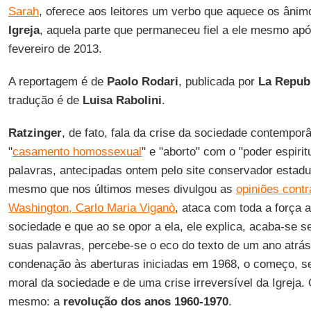
Sarah
, oferece aos leitores um verbo que aquece os âni
Igreja
, aquela parte que permaneceu fiel a ele mesmo apó
fevereiro de 2013.
A reportagem é de
Paolo Rodari
, publicada por
La Repub
tradução é de
Luisa Rabolini
.
Ratzinger
, de fato, fala da crise da sociedade contemp
"
casamento homossexual
" e "aborto" com o "poder espirit
palavras, antecipadas ontem pelo site conservador estad
mesmo que nos últimos meses divulgou as
opiniões cont
Washington, Carlo Maria Viganò
, ataca com toda a força a
sociedade e que ao se opor a ela, ele explica, acaba-se
suas palavras, percebe-se o eco do texto de um ano atrá
condenação às aberturas iniciadas em 1968, o começo, s
moral da sociedade e de uma crise irreversível da Igreja.
mesmo: a
revolução dos anos 1960-1970
.