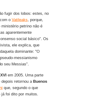
o fugir dos lobos: estes, no
u com o
Vatileaks
, porque,
 ministério petrino não é
gias aparentemente
consenso social básico". Os
vista, ele explica, que
 daquela dominante: "O
m pseudo-messianismo
do seu Messias”.
 XVI
em 2005. Uma parte
e depois retornou a
Buenos
ni
que, segundo o que
já foi dito por muitos.