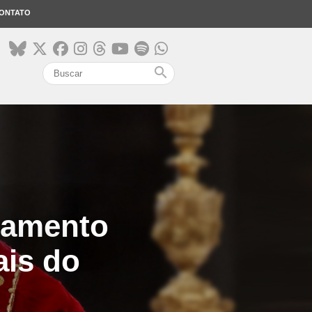
ONTATO
search
samento
ais do