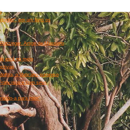
o
toglio", em um livro os
 Ratzinger. Artigo de Massimo
ade está no meio
ectivas
ofilia, o Vaticano surpreso
Francisco e com seus
urando-a para mim"