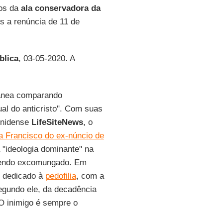
mos da
ala conservadora da
s a renúncia de 11 de
blica
, 03-05-2020. A
orânea comparando
ual do anticristo". Com suas
unidense
LifeSiteNews
, o
ra Francisco do ex-núncio de
 "ideologia dominante" na
 sendo excomungado. Em
s dedicado à
pedofilia
, com a
egundo ele, da decadência
 O inimigo é sempre o