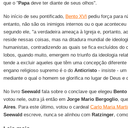
que o "
Papa
deve ter diante de seus olhos".
No início de seu pontificado,
Bento XVI
pediu força para nã
entanto, não são os inimigos internos ou o que acontece
segundo ele, "a verdadeira ameaça à Igreja e, portanto, ao
reside nessas coisas, mas na ditadura mundial de ideolo
humanistas, contradizendo as quais se fica excluídos do 
lobos, quando muito, emergem no triunfo da ideologia relati
tende a excluir aqueles que têm uma concepção diferente
engano religioso supremo é o do
Anticristo
- insiste - u
mediante o qual o homem se glorifica no lugar de Deus e 
No livro
Seewald
fala sobre o conclave que elegeu
Bento
votou nele, outra já então em
Jorge Mario Bergoglio
, qu
Aires
. Para este último, votou o cardeal
Carlo Maria Marti
Seewald
escreve, nunca se alinhou com
Ratzinger
, como 