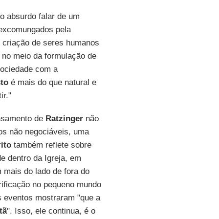
o absurdo falar de um
s excomungados pela
 criação de seres humanos
 no meio da formulação de
 sociedade com a
sto
é mais do que natural e
ir."
ensamento de
Ratzinger
não
ios não negociáveis, uma
ito
também reflete sobre
de dentro da Igreja, em
m mais do lado de fora do
rificação no pequeno mundo
os eventos mostraram "que a
tã
". Isso, ele continua, é o