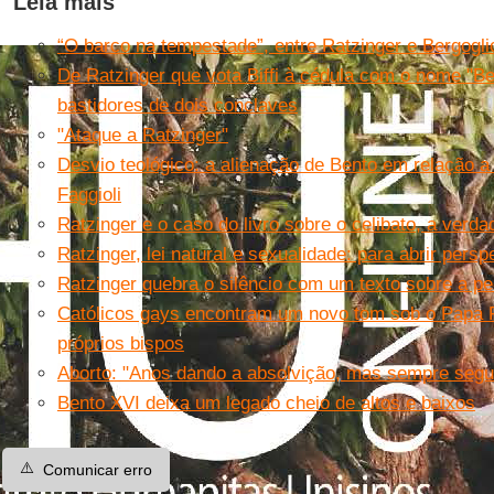
Leia mais
“O barco na tempestade”, entre Ratzinger e Bergogli
De Ratzinger que vota Biffi à cédula com o nome "Ber
bastidores de dois conclaves
"Ataque a Ratzinger"
Desvio teológico: a alienação de Bento em relação a
Faggioli
Ratzinger e o caso do livro sobre o celibato, a verd
Ratzinger, lei natural e sexualidade: para abrir persp
Ratzinger quebra o silêncio com um texto sobre a ped
Católicos gays encontram um novo tom sob o Papa 
próprios bispos
Aborto: "Anos dando a absolvição, mas sempre seg
Bento XVI deixa um legado cheio de altos e baixos
⚠️
Comunicar erro