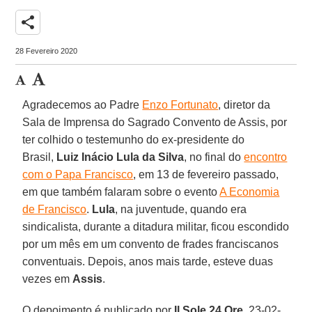
share
28 Fevereiro 2020
Agradecemos ao Padre
Enzo Fortunato
, diretor da
Sala de Imprensa do Sagrado Convento de Assis, por
ter colhido o testemunho do ex-presidente do
Brasil,
Luiz Inácio Lula da Silva
, no final do
encontro
com o Papa Francisco
, em 13 de fevereiro passado,
em que também falaram sobre o evento
A Economia
de Francisco
.
Lula
, na juventude, quando era
sindicalista, durante a ditadura militar, ficou escondido
por um mês em um convento de frades franciscanos
conventuais. Depois, anos mais tarde, esteve duas
vezes em
Assis
.
O depoimento é publicado por
Il Sole 24 Ore
, 23-02-