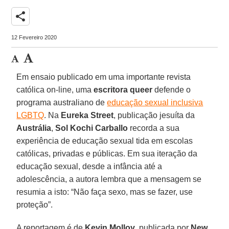
share
12 Fevereiro 2020
Em ensaio publicado em uma importante revista
católica on-line, uma
escritora queer
defende o
programa australiano de
educação sexual inclusiva
LGBTQ
. Na
Eureka Street
, publicação jesuíta da
Austrália
,
Sol Kochi Carballo
recorda a sua
experiência de educação sexual tida em escolas
católicas, privadas e públicas. Em sua iteração da
educação sexual, desde a infância até a
adolescência, a autora lembra que a mensagem se
resumia a isto: “Não faça sexo, mas se fazer, use
proteção”.
A reportagem é de
Kevin Molloy
, publicada por
New