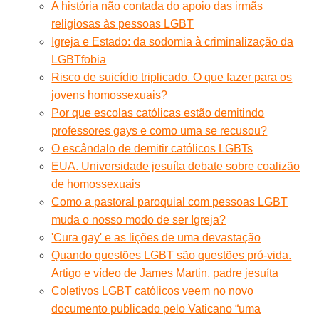
A história não contada do apoio das irmãs
religiosas às pessoas LGBT
Igreja e Estado: da sodomia à criminalização da
LGBTfobia
Risco de suicídio triplicado. O que fazer para os
jovens homossexuais?
Por que escolas católicas estão demitindo
professores gays e como uma se recusou?
O escândalo de demitir católicos LGBTs
EUA. Universidade jesuíta debate sobre coalizão
de homossexuais
Como a pastoral paroquial com pessoas LGBT
muda o nosso modo de ser Igreja?
'Cura gay' e as lições de uma devastação
Quando questões LGBT são questões pró-vida.
Artigo e vídeo de James Martin, padre jesuíta
Coletivos LGBT católicos veem no novo
documento publicado pelo Vaticano “uma