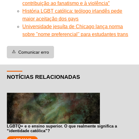
contribuição ao fanatismo e à violência”
História LGBT católica: teólogo irlandês pede
maior aceitação dos gays
Universidade jesuíta de Chicago lança norma
sobre ''nome preferencial'' para estudantes trans
⚠️
Comunicar erro
NOTÍCIAS RELACIONADAS
LGBTQ+ e o ensino superior. O que realmente significa a
“identidade católica”?