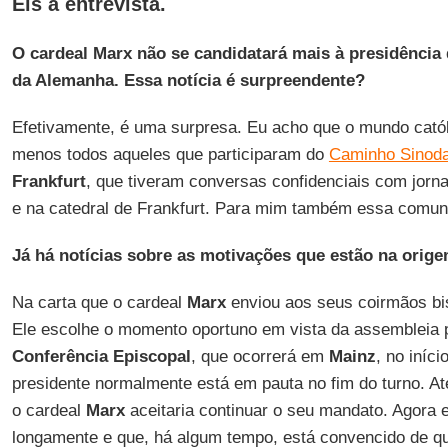
Eis a entrevista.
O cardeal Marx não se candidatará mais à presidência
da Alemanha. Essa notícia é surpreendente?
Efetivamente, é uma surpresa. Eu acho que o mundo catól
menos todos aqueles que participaram do
Caminho Sinoda
Frankfurt
, que tiveram conversas confidenciais com jorna
e na catedral de Frankfurt. Para mim também essa comun
Já há notícias sobre as motivações que estão na orig
Na carta que o cardeal
Marx
enviou aos seus coirmãos bis
Ele escolhe o momento oportuno em vista da assembleia p
Conferência Episcopal
, que ocorrerá em
Mainz
, no iníc
presidente normalmente está em pauta no fim do turno. A
o cardeal
Marx
aceitaria continuar o seu mandato. Agora e
longamente e que, há algum tempo, está convencido de q