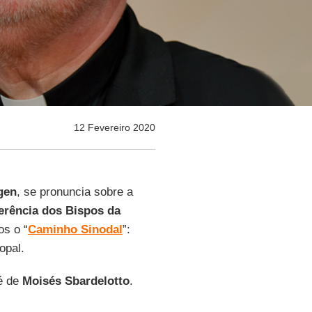
12 Fevereiro 2020
gen
, se pronuncia sobre a
erência dos Bispos da
os o “
Caminho Sinodal
”:
opal.
 é de
Moisés Sbardelotto
.