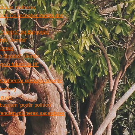
para as mulheres
lica. Do reconhecimento dos
 “centro” de Bergoglio
nodo alemão”
ionais
o Sinodal” alemão
o o futuro da fé”
s lamentar nostalgicamente
ernberg
leram
buscam ‘poder político’
efendem mulheres sacerdotes