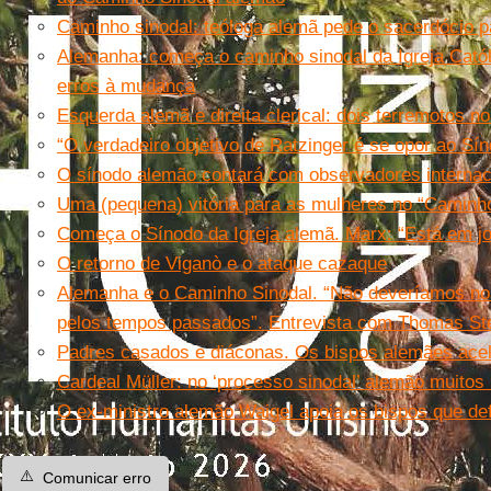
Caminho sinodal: teóloga alemã pede o sacerdócio 
Alemanha: começa o caminho sinodal da Igreja Cató
erros à mudança
Esquerda alemã e direita clerical: dois terremotos no
“O verdadeiro objetivo de Ratzinger é se opor ao Sí
O sínodo alemão contará com observadores internac
Uma (pequena) vitória para as mulheres no “Caminh
Começa o Sínodo da Igreja alemã. Marx: “Está em jog
O retorno de Viganò e o ataque cazaque
Alemanha e o Caminho Sinodal. “Não deveríamos no
pelos tempos passados”. Entrevista com Thomas St
Padres casados ​​e diáconas. Os bispos alemães ace
Cardeal Müller: no ‘processo sinodal’ alemão muitos 
O ex-ministro alemão Waigel apoia os bispos que d
⚠️
Comunicar erro