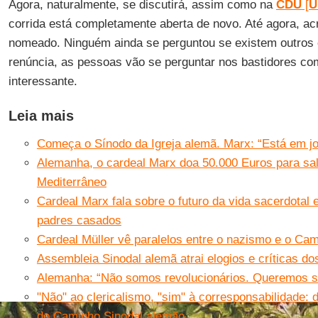
Agora, naturalmente, se discutirá, assim como na
CDU
[
U
corrida está completamente aberta de novo. Até agora, a
nomeado. Ninguém ainda se perguntou se existem outros 
renúncia, as pessoas vão se perguntar nos bastidores com
interessante.
Leia mais
Começa o Sínodo da Igreja alemã. Marx: “Está em jog
Alemanha, o cardeal Marx doa 50.000 Euros para sa
Mediterrâneo
Cardeal Marx fala sobre o futuro da vida sacerdotal 
padres casados
Cardeal Müller vê paralelos entre o nazismo e o Ca
Assembleia Sinodal alemã atrai elogios e críticas do
Alemanha: “Não somos revolucionários. Queremos sup
"Não" ao clericalismo, "sim" à corresponsabilidade:
do Caminho Sinodal alemão