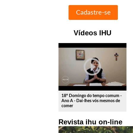
Vídeos IHU
play_circle_outline
18º Domingo do tempo comum -
Ano A - Dai-lhes vós mesmos de
comer
Revista ihu on-line