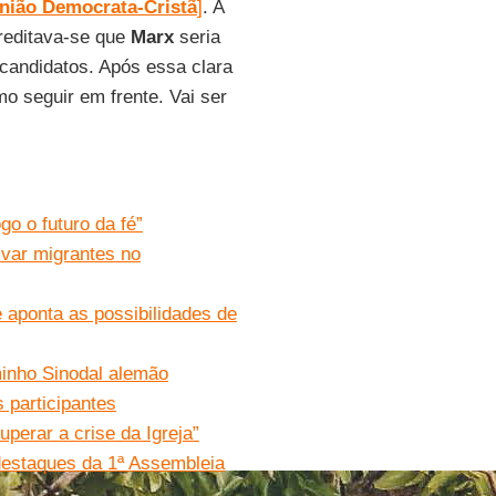
nião Democrata-Cristã
]
. A
creditava-se que
Marx
seria
candidatos. Após essa clara
o seguir em frente. Vai ser
o o futuro da fé”
lvar migrantes no
e aponta as possibilidades de
minho Sinodal alemão
s participantes
erar a crise da Igreja”
 destaques da 1ª Assembleia