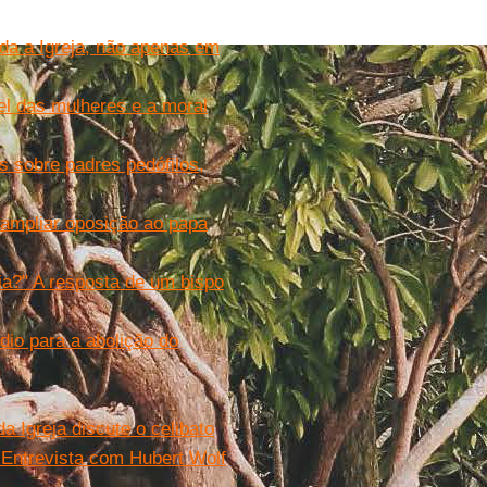
oda a Igreja, não apenas em
pel das mulheres e a moral
s sobre padres pedófilos,
ampliar oposição ao papa
a?" A resposta de um bispo
dio para a abolição do
 Igreja discute o celibato
. Entrevista com Hubert Wolf