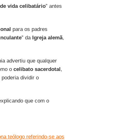
 de vida celibatário
” antes
ional
para os padres
inculante
” da
Igreja alemã
,
ia advertiu que qualquer
omo o
celibato sacerdotal
,
oderia dividir o
xplicando que com o
a teólogo referindo-se aos