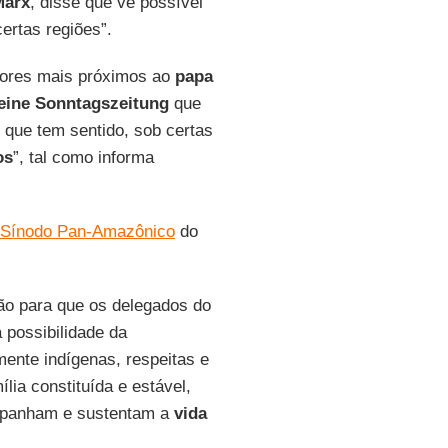
Marx
, disse que vê possível
ertas regiões”.
ores mais próximos ao
papa
eine Sonntagszeitung
que
 que tem sentido, sob certas
os
”, tal como informa
Sínodo Pan-Amazônico
do
ão para que os delegados do
 possibilidade da
ente indígenas, respeitas e
ia constituída e estável,
panham e sustentam a
vida