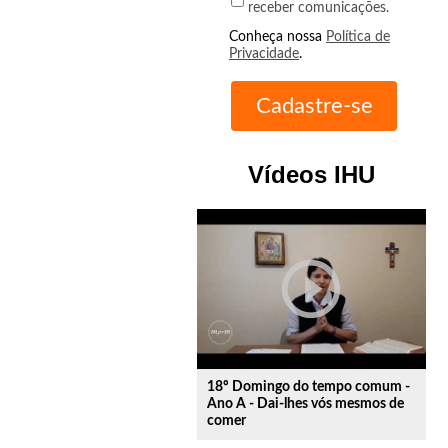
receber comunicações.
Conheça nossa
Política de
Privacidade
.
Vídeos IHU
play_circle_outline
18º Domingo do tempo comum -
Ano A - Dai-lhes vós mesmos de
comer