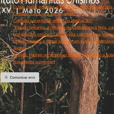
Celibatários: a galáxia silenciosa
O que Jesus instituiu, a Eucaristia ou o celibato dos
Celibato. Uma lei a ser mudada?
Celibato sacerdotal: prisão ou libertação?
''Estou confiante: a reforma do celibato será feita, 
entrarão em colapso.'' Entrevista com Adriana Valeri
Poder, celibato e moral sexual: um vínculo destrutivo
alemã
Irlanda. Padres recorrem ao suicídio enquanto a sob
isolamento aumentam
⚠️
Comunicar erro