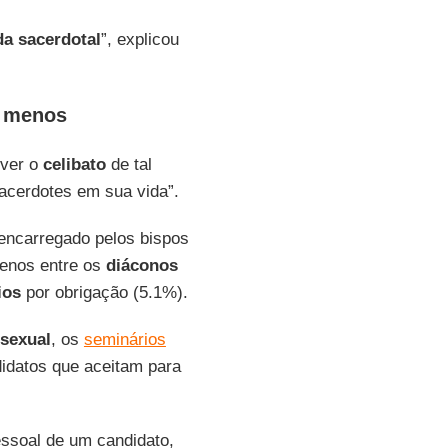
da sacerdotal
”, explicou
m menos
iver o
celibato
de tal
sacerdotes em sua vida”.
encarregado pelos bispos
nos entre os
diáconos
ios
por obrigação (5.1%).
 sexual
, os
seminários
didatos que aceitam para
essoal de um candidato,