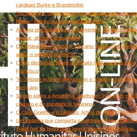
cardeais Burke e Brandmüller
''As soluções precisam ser encontradas junto com t
Roma.'' Entrevista com Reinhard Marx
A Igreja precisa discutir seriamente o celibato, o pa
sexual, afirma Cardeal Marx
O Cardeal Marx acusa o Vaticano: destruídos dossiê
abolir o segredo pontifício
Como discussão sobre o celibato na Amazônia deve 
Francisco
"O celibato está em perigo com o Sínodo da Amazôni
mexicano
Sínodo sobre a Amazônia, Baldisseri: não é um prelú
celibato e do sacerdócio feminino
O caso Goethe e o celibato. Artigo de Alberto Melloni
Um sistema que comporta o sofrimento. Historiador da
Tradições da história da Igreja: existem alternativas