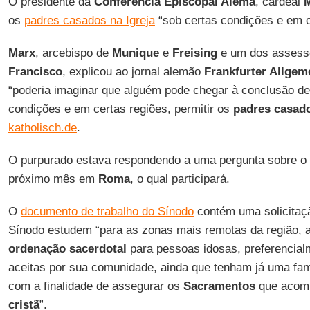
O presidente da
Conferência Episcopal Alemã
, cardeal
os
padres casados na Igreja
“sob certas condições e em c
Marx
, arcebispo de
Munique
e
Freising
e um dos assess
Francisco
, explicou ao jornal alemão
Frankfurter Allgem
“poderia imaginar que alguém pode chegar à conclusão de
condições e em certas regiões, permitir os
padres casad
katholisch.de
.
O purpurado estava respondendo a uma pergunta sobre o
próximo mês em
Roma
, o qual participará.
O
documento de trabalho do Sínodo
contém uma solicitaç
Sínodo estudem “para as zonas mais remotas da região, a
ordenação sacerdotal
para pessoas idosas, preferencialm
aceitas por sua comunidade, ainda que tenham já uma famíl
com a finalidade de assegurar os
Sacramentos
que acom
cristã
”.