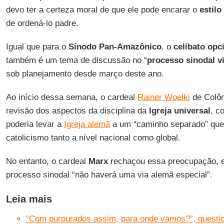
devo ter a certeza moral de que ele pode encarar o
estilo
de ordená-lo padre.
Igual que para o
Sínodo Pan-Amazônico
, o
celibato opc
também é um tema de discussão no “
processo sinodal v
sob planejamento desde março deste ano.
Ao início dessa semana, o cardeal
Rainer Woelki
de Colôn
revisão dos aspectos da disciplina da
Igreja universal
, c
poderia levar a
Igreja alemã
a um “caminho separado” que p
catolicismo tanto a nível nacional como global.
No entanto, o cardeal
Marx
rechaçou essa preocupação, e
processo sinodal “não haverá uma via alemã especial”.
Leia mais
“Com purpurados assim, para onde vamos?”, question