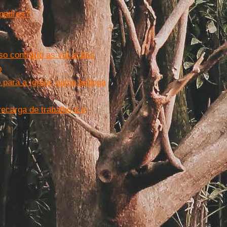
 padres?
caso contrário as vocações
o
 para a Igreja, opina teóloga
recarga de trabalho e o