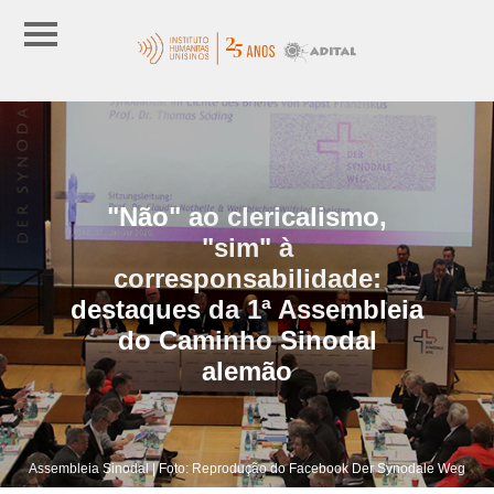
"Não" ao clericalismo,
"sim" à
corresponsabilidade:
destaques da 1ª Assembleia
do Caminho Sinodal
alemão
Assembleia Sinodal | Foto: Reprodução do Facebook Der Synodale Weg