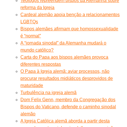
Teólogos repreendem bispos da Alemanha sobre
reforma da Igreja
Cardeal alemão apoia benção a relacionamentos
LGBTQs
Bispos alemães afirmam que homossexualidade
é “normal”
A “jornada sinodal” da Alemanha mudará o
mundo católico?
Carta do Papa aos bispos alemães provoca
diferentes respostas
O Papa à Igreja alemã: aviar processos, não
procurar resultados midiáticos desprovidos de
maturidade
Turbulência na igreja alemã
Dom Felix Genn, membro da Congregação dos
Bispos do Vaticano, defende o caminho sinodal
alemão
A Igreja Católica alemã aborda a partir desta