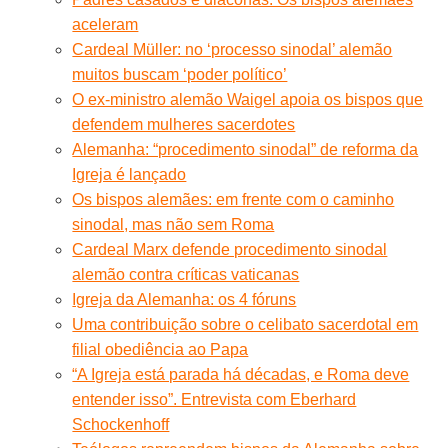
aceleram
Cardeal Müller: no ‘processo sinodal’ alemão
muitos buscam ‘poder político’
O ex-ministro alemão Waigel apoia os bispos que
defendem mulheres sacerdotes
Alemanha: “procedimento sinodal” de reforma da
Igreja é lançado
Os bispos alemães: em frente com o caminho
sinodal, mas não sem Roma
Cardeal Marx defende procedimento sinodal
alemão contra críticas vaticanas
Igreja da Alemanha: os 4 fóruns
Uma contribuição sobre o celibato sacerdotal em
filial obediência ao Papa
“A Igreja está parada há décadas, e Roma deve
entender isso”. Entrevista com Eberhard
Schockenhoff