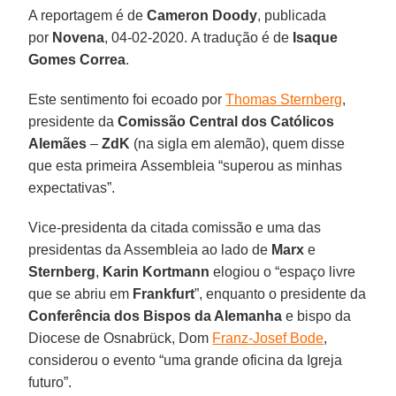
A reportagem é de
Cameron Doody
, publicada
por
Novena
, 04-02-2020. A tradução é de
Isaque
Gomes Correa
.
Este sentimento foi ecoado por
Thomas Sternberg
,
presidente da
Comissão Central dos Católicos
Alemães
–
ZdK
(na sigla em alemão), quem disse
que esta primeira Assembleia “superou as minhas
expectativas”.
Vice-presidenta da citada comissão e uma das
presidentas da Assembleia ao lado de
Marx
e
Sternberg
,
Karin Kortmann
elogiou o “espaço livre
que se abriu em
Frankfurt
”, enquanto o presidente da
Conferência dos Bispos da Alemanha
e bispo da
Diocese de Osnabrück, Dom
Franz-Josef Bode
,
considerou o evento “uma grande oficina da Igreja
futuro”.