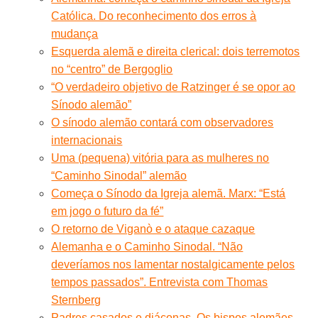
Católica. Do reconhecimento dos erros à
mudança
Esquerda alemã e direita clerical: dois terremotos
no “centro” de Bergoglio
“O verdadeiro objetivo de Ratzinger é se opor ao
Sínodo alemão”
O sínodo alemão contará com observadores
internacionais
Uma (pequena) vitória para as mulheres no
“Caminho Sinodal” alemão
Começa o Sínodo da Igreja alemã. Marx: “Está
em jogo o futuro da fé”
O retorno de Viganò e o ataque cazaque
Alemanha e o Caminho Sinodal. “Não
deveríamos nos lamentar nostalgicamente pelos
tempos passados”. Entrevista com Thomas
Sternberg
Padres casados ​​e diáconas. Os bispos alemães