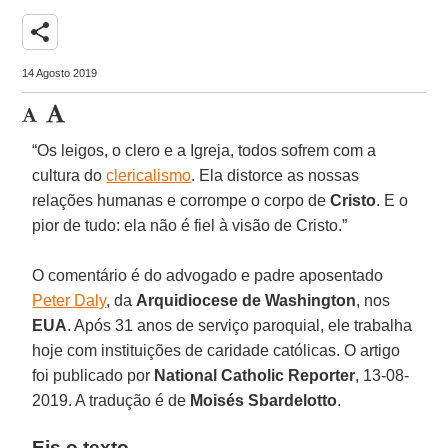
share
14 Agosto 2019
“Os leigos, o clero e a Igreja, todos sofrem com a
cultura do
clericalismo
. Ela distorce as nossas
relações humanas e corrompe o corpo de
Cristo
. E o
pior de tudo: ela não é fiel à visão de Cristo.”
O comentário é do advogado e padre aposentado
Peter Daly
, da
Arquidiocese de Washington
, nos
EUA
. Após 31 anos de serviço paroquial, ele trabalha
hoje com instituições de caridade católicas. O artigo
foi publicado por
National Catholic Reporter
, 13-08-
2019. A tradução é de
Moisés Sbardelotto
.
Eis o texto.