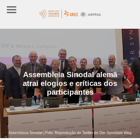
Assembleia Sinodal alemã
atrai elogios e críticas dos
participantes
Assembleia Sinodal | Foto: Reprodução do Twitter do Der Synodale Weg