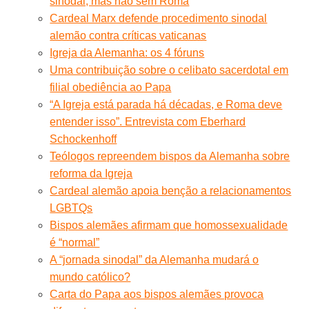
sinodal, mas não sem Roma
Cardeal Marx defende procedimento sinodal
alemão contra críticas vaticanas
Igreja da Alemanha: os 4 fóruns
Uma contribuição sobre o celibato sacerdotal em
filial obediência ao Papa
“A Igreja está parada há décadas, e Roma deve
entender isso”. Entrevista com Eberhard
Schockenhoff
Teólogos repreendem bispos da Alemanha sobre
reforma da Igreja
Cardeal alemão apoia benção a relacionamentos
LGBTQs
Bispos alemães afirmam que homossexualidade
é “normal”
A “jornada sinodal” da Alemanha mudará o
mundo católico?
Carta do Papa aos bispos alemães provoca