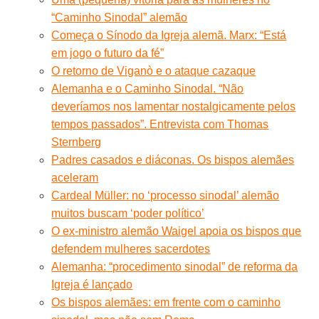
“Caminho Sinodal” alemão
Começa o Sínodo da Igreja alemã. Marx: “Está
em jogo o futuro da fé”
O retorno de Viganò e o ataque cazaque
Alemanha e o Caminho Sinodal. “Não
deveríamos nos lamentar nostalgicamente pelos
tempos passados”. Entrevista com Thomas
Sternberg
Padres casados ​​e diáconas. Os bispos alemães
aceleram
Cardeal Müller: no ‘processo sinodal’ alemão
muitos buscam ‘poder político’
O ex-ministro alemão Waigel apoia os bispos que
defendem mulheres sacerdotes
Alemanha: “procedimento sinodal” de reforma da
Igreja é lançado
Os bispos alemães: em frente com o caminho