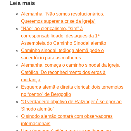
Leia mais
Alemanha: “Não somos revolucionários.
Queremos superar a crise da Igreja”
"Não" ao clericalismo, "sim" à
corresponsabilidade: destaques da 1ª
Assembleia do Caminho Sinodal alemão
Caminho sinodal: teóloga alemã pede o
sacerdócio para as mulheres
Alemanha: começa o caminho sinodal da Igreja
Católica. Do reconhecimento dos erros à
mudança
Esquerda alemã e direita clerical: dois terremotos
no “centro” de Bergoglio
“O verdadeiro objetivo de Ratzinger é se opor ao
Sínodo alemão”
O sínodo alemão contará com observadores
internacionais
Uma (pequena) vitória para as mulheres no