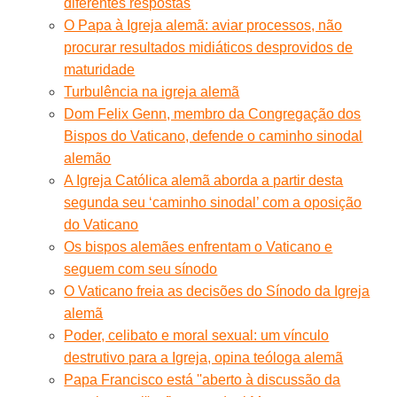
diferentes respostas
O Papa à Igreja alemã: aviar processos, não
procurar resultados midiáticos desprovidos de
maturidade
Turbulência na igreja alemã
Dom Felix Genn, membro da Congregação dos
Bispos do Vaticano, defende o caminho sinodal
alemão
A Igreja Católica alemã aborda a partir desta
segunda seu ‘caminho sinodal’ com a oposição
do Vaticano
Os bispos alemães enfrentam o Vaticano e
seguem com seu sínodo
O Vaticano freia as decisões do Sínodo da Igreja
alemã
Poder, celibato e moral sexual: um vínculo
destrutivo para a Igreja, opina teóloga alemã
Papa Francisco está ''aberto à discussão da