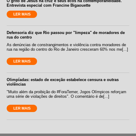
O grito de Jesus na cruz e seus ecos na contemporaneidade.
Entrevista especial com Francine Bigaouette
LER MAIS
Defensoria diz que Rio passou por "limpeza" de moradores de
rua do centro
As denúncias de constrangimentos e violência contra moradores de
rua na região do centro do Rio de Janeiro cresceram 60% nos me[...]
LER MAIS
Olimpíadas: estado de exceção estabelece censura e outras
violências
"Muito além da proibição do #ForaTemer, Jogos Olímpicos reforçam
uma série de violações de direitos". O comentário é de[...]
LER MAIS