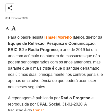
share
03 Fevereiro 2020
Para o padre jesuíta
Ismael
Moreno
[
Melo
], diretor da
Equipe de Reflexão
,
Pesquisa
e Comunicação
,
ERIC
-
SJ
e
Radio
Progreso
, o ano de 2019 foi um
ano com acúmulo no número de massacres que não
podem ser comparados com os anos anteriores, mas
garante que o mais triste é que o sangue derramado
nos últimos dias, principalmente nos centros penais, é
apenas uma advertência do que poderá acontecer
nos meses seguintes.
A reportagem é publicada por
Radio Progreso
e
reproduzida por
CPAL
Social
, 31-01-2020. A
tradução é do
Cepat
.