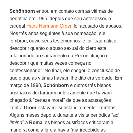
Schönborn
entrou em contato com as vítimas de
pedofilia em 1995, depois que seu antecessor, o
cardeal
Hans Hermann Groer
, foi acusado de abusos.
Nos três anos seguintes à sua nomeação, ele
lembrou, ouviu seus testemunhos, e foi "traumático
descobrir quanto o abuso sexual do clero está
relacionado ao sacramento da Reconciliação e
descobrir que muitas vezes começa no
confessionário". No final, ele chegou à conclusão de
que o que as vítimas haviam lhe dito era verdade. Em
março de 1998,
Schönborn
e outros três bispos
austríacos declararam publicamente que haviam
chegado à "certeza moral" de que as acusações
contra
Groer
estavam "substancialmente" corretas.
Alguns meses depois, durante a visita periódica "
ad
limina
" a
Roma
, os bispos austríacos criticaram a
maneira como a Igreja havia (mal)recebido as