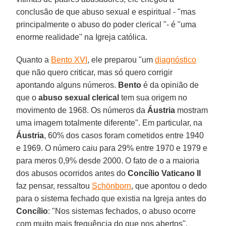
conclusão de que abuso sexual e espiritual - "mas
principalmente o abuso do poder clerical "- é "uma
enorme realidade" na Igreja católica.
Quanto a
Bento XVI
, ele preparou "um
diagnóstico
que não quero criticar, mas só quero corrigir
apontando alguns números.
Bento
é da opinião de
que o
abuso sexual clerical
tem sua origem no
movimento de 1968. Os números da
Áustria
mostram
uma imagem totalmente diferente". Em particular, na
Áustria
, 60% dos casos foram cometidos entre 1940
e 1969. O número caiu para 29% entre 1970 e 1979 e
para meros 0,9% desde 2000. O fato de o a maioria
dos abusos ocorridos antes do
Concílio Vaticano II
faz pensar, ressaltou
Schönborn
, que apontou o dedo
para o sistema fechado que existia na Igreja antes do
Concílio
: "Nos sistemas fechados, o abuso ocorre
com muito mais frequência do que nos abertos".