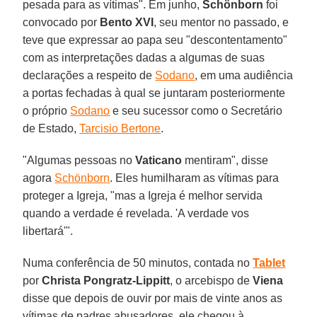
pesada para as vítimas". Em junho,
Schönborn
foi
convocado por
Bento XVI
, seu mentor no passado, e
teve que expressar ao papa seu "descontentamento"
com as interpretações dadas a algumas de suas
declarações a respeito de
Sodano
, em uma audiência
a portas fechadas à qual se juntaram posteriormente
o próprio
Sodano
e seu sucessor como o Secretário
de Estado,
Tarcisio Bertone
.
"Algumas pessoas no
Vaticano
mentiram", disse
agora
Schönborn
. Eles humilharam as vítimas para
proteger a Igreja, "mas a Igreja é melhor servida
quando a verdade é revelada. 'A verdade vos
libertará'".
Numa conferência de 50 minutos, contada no
Tablet
por
Christa Pongratz-Lippitt
, o arcebispo de
Viena
disse que depois de ouvir por mais de vinte anos as
vítimas de padres abusadores, ele chegou à