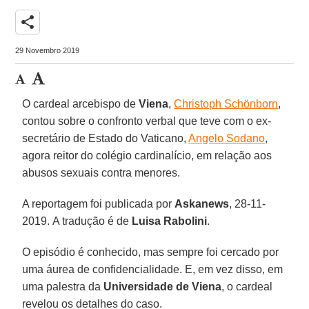
share
29 Novembro 2019
O cardeal arcebispo de
Viena
,
Christoph Schönborn
,
contou sobre o confronto verbal que teve com o ex-
secretário de Estado do Vaticano,
Angelo Sodano
,
agora reitor do colégio cardinalício, em relação aos
abusos sexuais contra menores.
A reportagem foi publicada por
Askanews
, 28-11-
2019. A tradução é de
Luisa Rabolini
.
O episódio é conhecido, mas sempre foi cercado por
uma áurea de confidencialidade. E, em vez disso, em
uma palestra da
Universidade de Viena
, o cardeal
revelou os detalhes do caso.